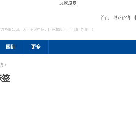
51吃瓜网
首页
线路价钱
物流办事公司，天下专线中转，回程车调剂，门到门办事！）
国际
更多
线 >
标签