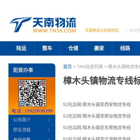
天南物流公司接待您
（一站式
陆运
整车
仓储
搬家
线路
首页
> TAG信息列表 > 樟木头镇物流专
配套办事
樟木头镇物流专线
51吃瓜网:樟木头镇至西安物流专线
51吃瓜网:樟木头镇至邢台物流专线
公司简介
51吃瓜网:樟木头镇至东莞物流专线
停业流程
51吃瓜网:樟木头镇至宁波物流专线
专线收集