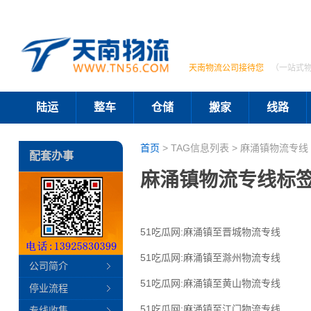
天南物流公司接待您
（一站式
陆运
整车
仓储
搬家
线路
首页
> TAG信息列表 > 麻涌镇物流专线 
配套办事
麻涌镇物流专线标
51吃瓜网:麻涌镇至晋城物流专线
51吃瓜网:麻涌镇至滁州物流专线
公司简介
51吃瓜网:麻涌镇至黄山物流专线
停业流程
51吃瓜网:麻涌镇至江门物流专线
专线收集