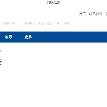
51吃瓜网
首页
线路价钱
物流办事公司，天下专线中转，回程车调剂，门到门办事！）
国际
更多
>
签