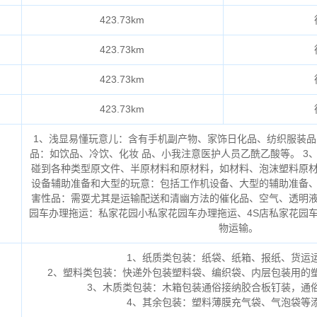
423.73km
423.73km
423.73km
423.73km
1、浅显易懂玩意儿：含有手机副产物、家饰日化品、纺织服装品
品：如饮品、冷饮、化妆 品、小我注意医护人员乙酰乙酸等。 3
碰到各种类型原文件、半原材料和原材料，如材料、泡沫塑料原材
设备辅助准备和大型的玩意：包括工作机设备、大型的辅助准备、
害性品：需耍尤其是运输配送和清幽方法的催化品、空气、透明液
园车办理拖运：私家花园小私家花园车办理拖运、4S店私家花园
物运输。
1、纸质类包装：纸袋、纸箱、报纸、货运
2、塑料类包装：快递外包装塑料袋、编织袋、内层包装用的
3、木质类包装：木箱包装通俗接纳胶合板钉装，通
4、其余包装：塑料薄膜充气袋、气泡袋等