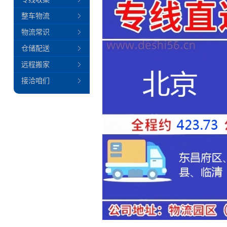
整车物流
物流常识
仓储配送
远程搬家
接洽咱们