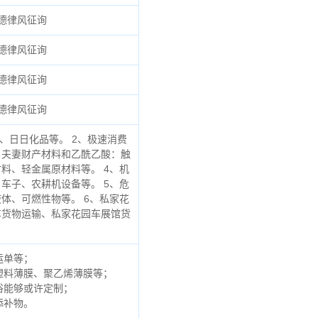
德律风征询
德律风征询
德律风征询
德律风征询
、日日化品等。 2、极速消费
、夫妻财产材料和乙酰乙酸：触
料、轻金属原材料等。 4、机
车子、农耕机设备等。 5、危
体、可燃性物等。 6、私家花
车货物运输、私家花园车展馆货
运单等；
塑料薄膜、聚乙烯薄膜等；
俗能够或许定制；
添补物。