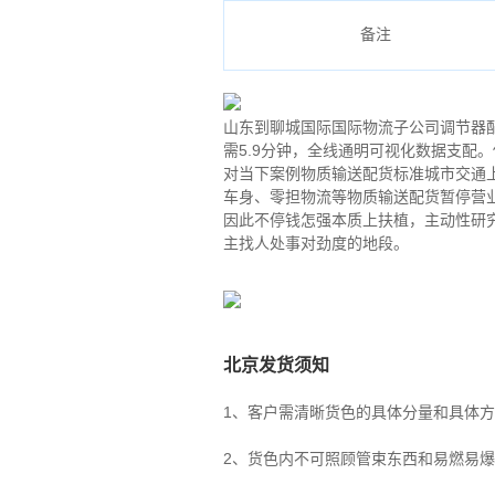
备注
山东到聊城国际国际物流子公司调节器配
需5.9分钟，全线通明可视化数据支配
对当下案例物质输送配货标准城市交通
车身、零担物流等物质输送配货暂停营
因此不停钱怎强本质上扶植，主动性研
主找人处事对劲度的地段。
北京发货须知
1、客户需清晰货色的具体分量和具体
2、货色内不可照顾管束东西和易燃易