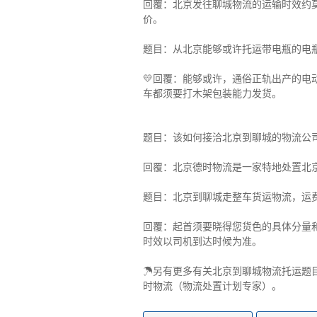
回覆：北京发往聊城物流的运输时效约莫
价。
题目：从北京能够或许托运带电瓶的电
💛回覆：能够或许，通俗正轨出产的电
车都须要打木架包装能力发货。
题目：该如何接洽北京到聊城的物流公
回覆：北京德时物流是一家特地处置北
题目：北京到聊城走整车货运物流，运
回覆：起首须要晓得您货色的具体分量
时效以司机到达时候为准。
☂另有更多有关北京到聊城物流托运题
时物流（物流处置计划专家）。