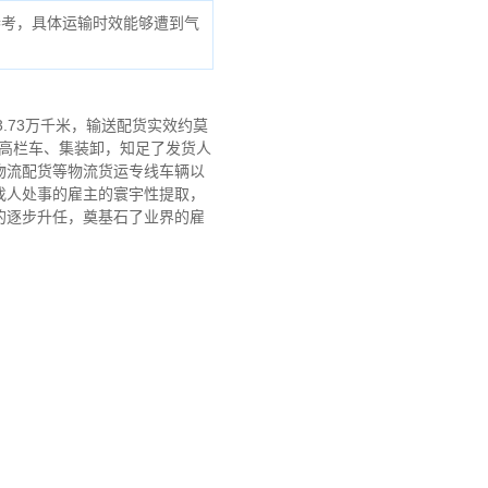
参考，具体运输时效能够遭到气
.73万千米，输送配货实效约莫
式高栏车、集装卸，知足了发货人
物流配货等物流货运专线车辆以
找人处事的雇主的寰宇性提取，
的逐步升任，奠基石了业界的雇