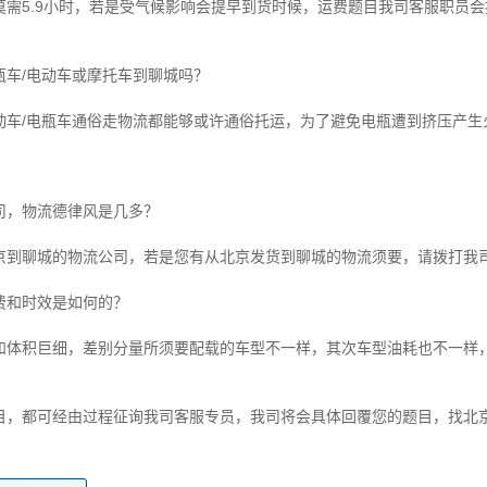
需5.9小时，若是受气候影响会提早到货时候，运费题目我司客服职员
瓶车/电动车或摩托车到聊城吗？
动车/电瓶车通俗走物流都能够或许通俗托运，为了避免电瓶遭到挤压产
司，物流德律风是几多？
京到聊城的物流公司，若是您有从北京发货到聊城的物流须要，请拨打我
费和时效是如何的？
和体积巨细，差别分量所须要配载的车型不一样，其次车型油耗也不一样
目，都可经由过程征询我司客服专员，我司将会具体回覆您的题目，找北