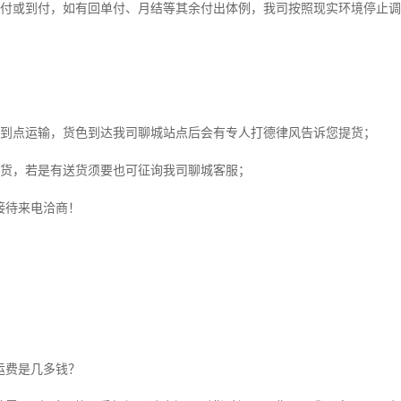
现付或到付，如有回单付、月结等其余付出体例，我司按照现实环境停止
点到点运输，货色到达我司聊城站点后会有专人打德律风告诉您提货；
提货，若是有送货须要也可征询我司聊城客服；
接待来电洽商！
运费是几多钱？