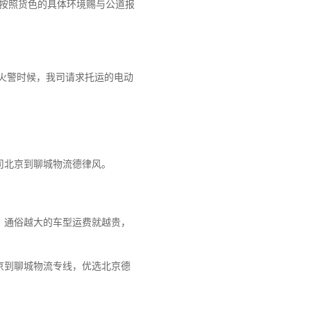
会按照货色的具体环境赐与公道报
生火警时候，我司请求托运的电动
司北京到聊城物流德律风。
，通俗越大的车型运费就越贵，
京到聊城物流专线，优选北京德