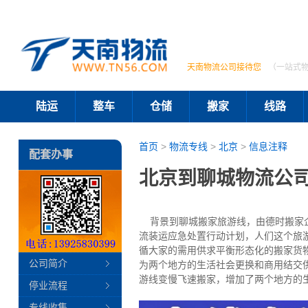
天南物流公司接待您
（一站式
陆运
整车
仓储
搬家
线路
首页
>
物流专线
>
北京
>
信息注释
配套办事
北京到聊城物流公司
背景到聊城搬家旅游线，由德时搬家企
流装运应急处置行动计划，人们这个旅
循大家的需用供求平衡形态化的搬家货
公司简介
为两个地方的生活社会更换和商用结交
游线变慢飞速搬家，增加了两个地方的
停业流程
专线收集