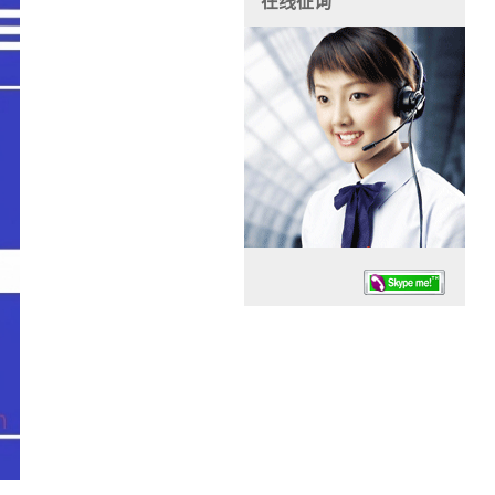
在线征询
任务时候：07:30 – – 23:30
停业德律风：13925830399