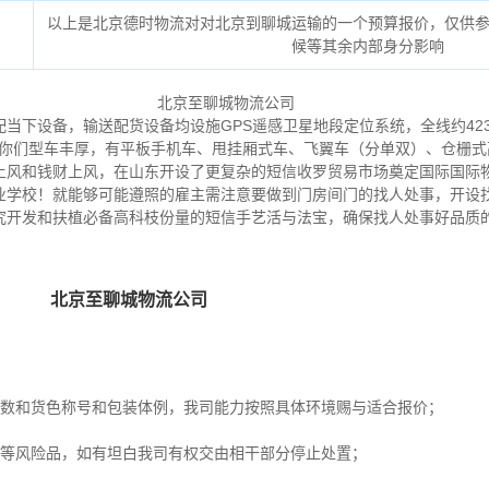
以上是北京德时物流对对北京到聊城运输的一个预算报价，仅供
候等其余内部身分影响
当下设备，输送配货设备均设施GPS遥感卫星地段定位系统，全线约423
。你们型车丰厚，有平板手机车、甩挂厢式车、飞翼车（分单双）、仓栅
上风和钱财上风，在山东开设了更复杂的短信收罗贸易市场奠定国际国际
业学校！就能够可能遵照的雇主需注意要做到门房间门的找人处事，开设
究开发和扶植必备高科枝份量的短信手艺活与法宝，确保找人处事好品质
方数和货色称号和包装体例，我司能力按照具体环境赐与适合报价；
爆等风险品，如有坦白我司有权交由相干部分停止处置；