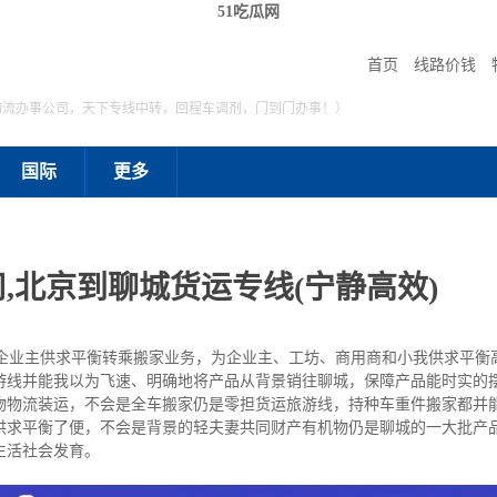
51吃瓜网
首页
线路价钱
物流办事公司，天下专线中转，回程车调剂，门到门办事！）
国际
更多
,北京到聊城货运专线(宁静高效)
业主供求平衡转乘搬家业务，为企业主、工坊、商用商和小我供求平衡高
游线并能我以为飞速、明确地将产品从背景销往聊城，保障产品能时实的
物物流装运，不会是全车搬家仍是零担货运旅游线，持种车重件搬家都并
供求平衡了便，不会是背景的轻夫妻共同财产有机物仍是聊城的一大批产
生活社会发育。