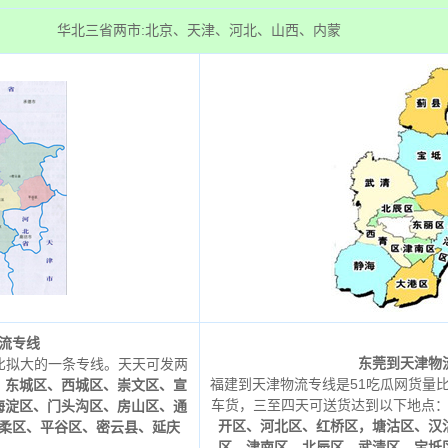
华北三省两市:北京、天津、河北、山西、内蒙
流专线
东莞到天津物
比拟大的一条专线。天天可发两
福建到天津物流专线是51吃瓜网货量
：
东城区、西城区、崇文区、宣
车货，三至四天可送货达到以下地点
海淀区、门头沟区、房山区、通
开区、河北区、红桥区，塘沽区、汉
柔区、平谷区、密云县、延庆
区、津南区、北辰区、武清区、宝坻