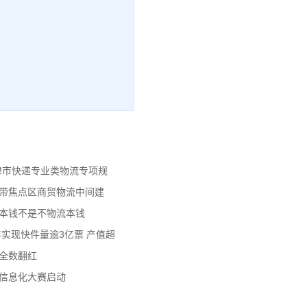
天津市快递专业类物流专项规
济带焦点区商贸物流中间建
流本钱不是不物流本钱
年实现快件量逾3亿票 产值超
数全数翻红
员信息化大赛启动