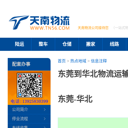
天南物流公司接待您
（一站式
陆运
整车
仓储
搬家
线路
首页
>
热点地域
>
信息注释
配套办事
东莞到华北物流运输
东莞-华北
公司简介
停业流程
专线收集