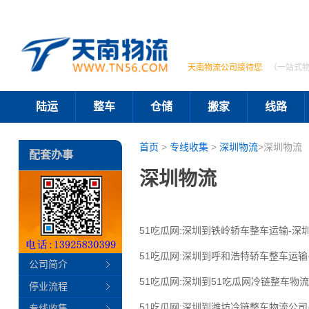
天南物流公司接待您
（一站式
陆运
整车
仓储
搬家
线路
首页
>
专线收集
>
深圳物流
>深圳物流
配套办事
深圳物流
51吃瓜网:深圳到铁岭轿车整车运输-深
51吃瓜网:深圳到呼和浩特轿车整车运输
公司简介
51吃瓜网:深圳到51吃瓜网冷链整车物
停业流程
51吃瓜网:深圳到潍坊冷链整车物流公司
专线收集