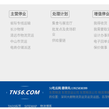
主营停业
处理计划
增值停
省际专线运输
集會与展览厅
我得收货
长沙物理
批发点及卖场职
我需要取
业
清远市物流货运
设计办事
供给量链
中山市货运
电子回单
电商仓储派送
保价做事
51吃瓜网
.德律风:13925830399
东莞物流
东莞货运公司
东莞物流公司
物流博
的位置：深圳大朗物流货运货运货运园，百茂
TAGS标签
SITEMAP
物流博客