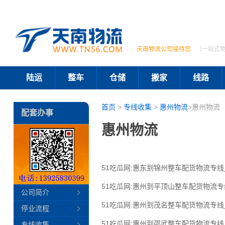
天南物流公司接待您
（一站式
陆运
整车
仓储
搬家
线路
首页
>
专线收集
>
惠州物流
>惠州物流
配套办事
惠州物流
51吃瓜网:惠东到锦州整车配货物流专
51吃瓜网:惠州到平顶山整车配货物流
公司简介
51吃瓜网:惠州到茂名整车配货物流专
停业流程
51吃瓜网:惠州到邵武整车配货物流专
专线收集