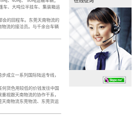
吨、40吨、 50吨运输车辆；
在线征询
敞篷车、大吨位半挂车、集装箱运
都会的回程车。东莞天南物流的
南物流的接洽员。与千余台车辆
稳步成立一系列国际陆运专线，
任何货色用较低的价钱发往中国
很重视跟天南物流的协作干系，
莞天南物流东莞物流、东莞货运
任务时候：07:30 – – 23:30
停业德律风：13925830399