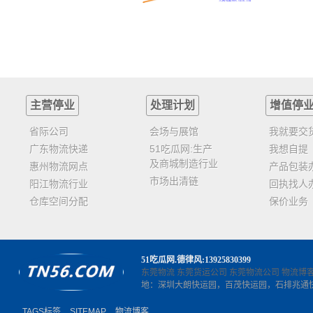
主营停业
处理计划
增值停
省际公司
会场与展馆
我就要交
广东物流快递
51吃瓜网:生产
我想自提
及商城制造行业
惠州物流网点
产品包装
市场出清链
阳江物流行业
回执找人
仓库空间分配
保价业务
51吃瓜网
.德律风:13925830399
东莞物流
东莞货运公司
东莞物流公司
物流博
地：深圳大朗快运园，百茂快运园，石排兆通
TAGS标签
SITEMAP
物流博客