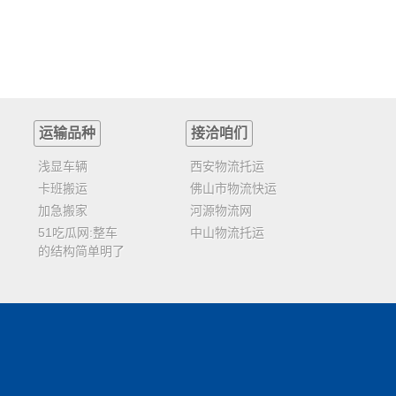
运输品种
接洽咱们
浅显车辆
西安物流托运
卡班搬运
佛山市物流快运
加急搬家
河源物流网
51吃瓜网:整车
中山物流托运
的结构简单明了