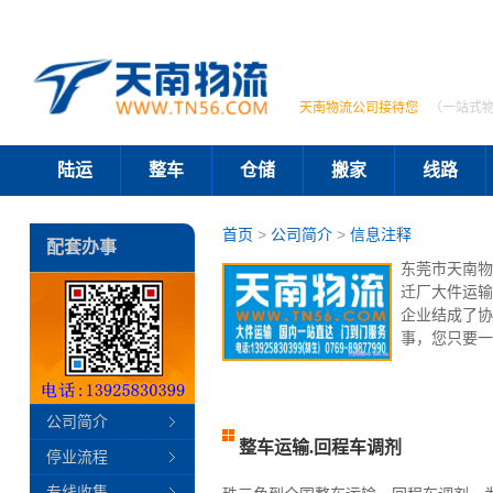
天南物流公司接待您
（一站式
陆运
整车
仓储
搬家
线路
首页
>
公司简介
>
信息注释
配套办事
东莞市天南物
迁厂大件运输
企业结成了协
事，您只要一
公司简介
整车运输.回程车调剂
停业流程
专线收集