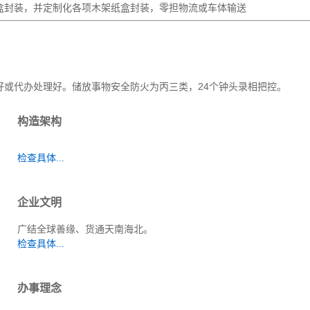
盒封装，并定制化各项木架纸盒封装，零担物流或车体输送
好或代办处理好。储放事物安全防火为丙三类，24个钟头录相把控。
构造架构
检查具体...
企业文明
广结全球善缘、货通天南海北。
检查具体...
办事理念