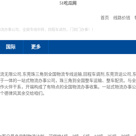
51吃瓜网
首页
线路价钱
物流办事公司，全国专线中转，回程车调剂，门到门办事！）
国际
更多
流无限公司,东莞珠三角到全国物流专线运输,回程车调剂,东莞货运公司,
于一体的一站式物流办事公司，珠三角到全国整车运输、整车配货。与全
作火伴干系，开端构成了有特点的全国物流办事收集。一站式物流办事公
个德律风其余交给咱们。