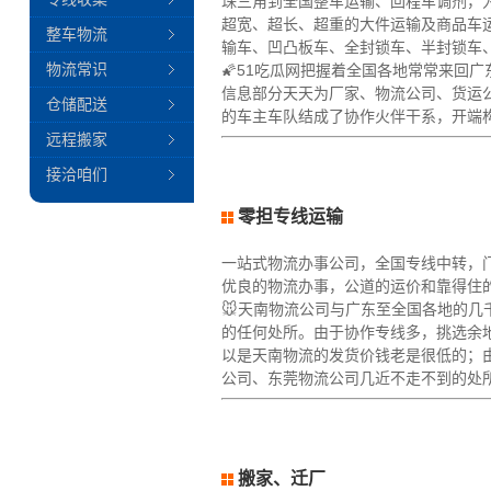
珠三角到全国整车运输、回程车调剂，为客
超宽、超长、超重的大件运输及商品车运
整车物流
输车、凹凸板车、全封锁车、半封锁车
物流常识
🌠51吃瓜网把握着全国各地常常来回
信息部分天天为厂家、物流公司、货运
仓储配送
的车主车队结成了协作火伴干系，开端
远程搬家
接洽咱们
零担专线运输
一站式物流办事公司，全国专线中转，
优良的物流办事，公道的运价和靠得住
🐭天南物流公司与广东至全国各地的
的任何处所。由于协作专线多，挑选余
以是天南物流的发货价钱老是很低的；
公司、东莞物流公司几近不走不到的处
搬家、迁厂