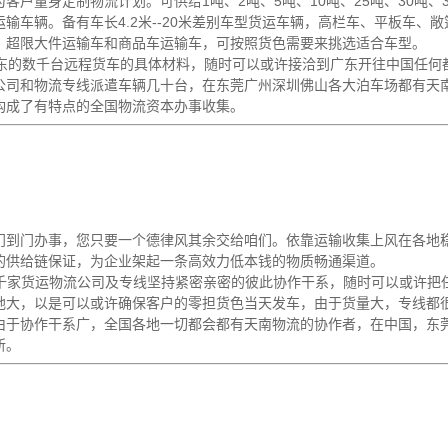
户量身定制物流计划。可供给1吨、2吨、5吨、10吨、25吨、30吨、35
输车辆。备有车长4.2米--20米差别车型货运车辆，高栏车、平板车、
、超限大件运输车和商品车运输车，可按照货色需要来挑选适合车型。
广东的数千台远程货车的具体材料，随时可以或许接洽到广东开往中国任何
公司和物流专线派遣车辆几十台，在东莞广州深圳佛山各大泊车场都有天
构成了有特点的全国物流资本办事收集。
门到门办事，您只要一个德律风其余交给咱们。依靠运输收集上风在各地
的供给链保证，为企业架起一条高效力低本钱的物质畅通渠道。
几千家货运物流公司及专线坚持紧密亲密的彼此协作干系，随时可以或许把
地大，以是可以或许确保客户的零担货色当天发车，由于货量大，专线都
由于协作干系广，全国各地一切都会都有天南物流的协作者，在中国，东
所。