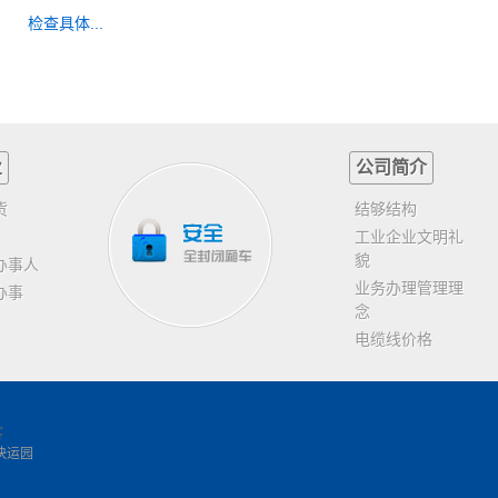
检查具体...
业
公司简介
货
结够结构
工业企业文明礼
貌
办事人
业务办理管理理
办事
念
电缆线价格
客
快运园