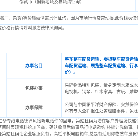
邵武市（偏僻地域及县城请征询）
、搬厂、杂货)等价钱破例需具体征询，因为市场行情常常动摇,此价钱表仅
度价格行情请呼叫撤店德律风询问。
整车整车配货运输、零担整车配货运输
办事名目
车配货运输、展览整车配货运输、行李
价）。
易碎物品特别包装，量身定制木箱或木
包装办事
电视机、钢琴、红木家具、古玩、雕塑
公司与中国承平洋财产保险、安然保险
办事保障
将有专人全程担任处置理赔事件，免除
，三条专线电话德律风接听电话你的回电，第姑且候为潜在客户外理发快递
区间时表现资料给加盟商，确认收货后做事品行电话邀约,朴拙让我做事。
源第姑且候让企业客服负有，高栏平板电脑箱车,总是有适用你物质车身货