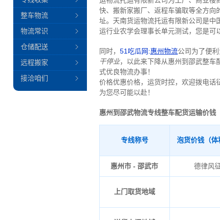
运物流托运有限新公司为工厂、商业楼
快、搬新家搬厂、返程车骗取等全方向
整车物流
址。天南货运物流托运有限新公司是中
物流常识
运行业农学会理事长单元测试，您是可
仓储配送
同时，
51吃瓜网:
惠州物流
公司为了便利
干停业
，以此来下降从惠州到邵武整车
远程搬家
式优良物流办事！
接洽咱们
价格优惠价格，运货时控，欢迎拨电话
为您尽可能以赴！
惠州到邵武物流专线整车配货运输价钱
专线称号
泡货价钱（体
惠州市 - 邵武市
德律风
上门取货地域