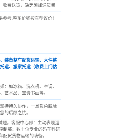
收费送货，缺乏须加送货费
供参考,整车价钱按车型议价！
、装备整车配货运输、大件整
托运、搬家托运（收费上门估
架：如冰箱、洗衣机、空调、
、艺术品、宝贵书画等。
坚持持久协作，一旦货色脱险
您的后顾之忧。
试题。客服中心部：主动表现运
控制部：数十位专业的码车科研
车配货货物运输的装备。