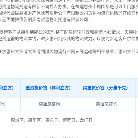
商、批销商等托运人实现供给充足车体、零担货运物流托运、大型车体货
的货运物流托运有限新公司找人办事。在福建惠州市周围都是可以上门服
国现代國民离婚财产保险有限新公司有限新公司货运物流托运险的在线签
以无优地把货告别天南货运物流托运有限新公司！
泛博客户从惠州到邵武的差别整车配货运输时效和物流本钱请求，天南物
配货运输的物流本钱，进步惠州到邵武的物流效力，以便为新老客户供给
征求惠州大亚湾大亚湾到邵武物流行业网专线运输等相干歇业，惠州大亚
积立方）
重泡货价钱（体积立方）
纯重货价钱（分量千克）
征询
德律风征询
德律风征询
惠城区、惠阳区、惠东县、博罗县、龙门县