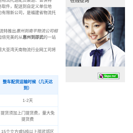
运物流托运配货装运、普快特
在线征询
务取件，配送到自定义单位地
约有限新公司，是福建省物流托
流特推出
惠州到南平物流公司
相
加倍完美的从
惠州到邵武
的一站
湾大亚湾天南物流行业网工司将
整车配货运输时候（几天达
到）
1-2天
提货须加上门提货费，量大免
任务时候：07:30 – – 23:30
提货费
停业德律风：13925830399
15个立方或5吨以上邵武郊区