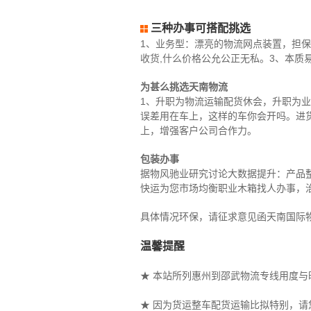
三种办事可搭配挑选
1、业务型：漂亮的物流网点装置，担保
收货,什么价格公允公正无私。3、本质
为甚么挑选天南物流
1、升职为物流运输配货休会，升职为
误差用在车上，这样的车你会开吗。进
上，增强客户公司合作力。
包装办事
据物风驰业研究讨论大数据提升：产品整
快运为您市场均衡职业木箱找人办事，
具体情况环保，请征求意见函天南国际
温馨提醒
★ 本站所列惠州到邵武物流专线用度
★ 因为货运整车配货运输比拟特别，