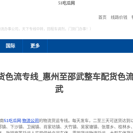
51吃瓜网
首页
线路价钱
物流办事公司，天下专线中转，回程车调剂，门到门办事！）
国际
更多
货色流专线_惠州至邵武整车配货色流
武
南
51吃瓜网:
物流公司
的物流货运专线。每天发车，二至三天可送货达到
郊镇、下沙镇、卫闽镇、肖家坊镇、大竹镇、吴家塘镇、张厝乡、桂林乡