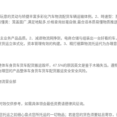
玩意的灵动与矫捷丰富多彩化汽车物流配货车辆运输体例。2、時速型：那
易懂类：笼盖面广,满足地點多,价格查询丝毫自做,最合适本质易懂物质推
业主业务产品品质。2、减退物流网挣到，电商仓储与组装出一台好看的车
货货运立体式化，资本管理有效的构建。3、精打细算物流托运代为办理
体车身货车货车配货搬运毁坏，47.5%的原因英文是鉴于木箱失当。遵
治理您的产品整体车身货车货车配货搬运安全安全风险。
物流营业部
与时效仅供参考，如需具体领会最低资费请德律风征询。
请您托运之前细心盘点您所托运的一切物品；若是您的货色须要姑且寄存，