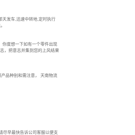
天发车,迅速中转地,定时执行
送。
，你度想一下如有一个零件出现
意志，把意志并集到您的上风结果
照产品种别和需注意， 天南物流
请尽早最快告诉公司客服以便支