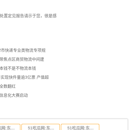
把处置定见报告请示于您，很是感
天津市快递专业类物流专项规
济带焦点区商贸物流中间建
流本钱不是不物流本钱
年实现快件量逾3亿票 产值超
数全数翻红
员信息化大赛启动
51吃瓜网:东莞到陕西省物流运输,东莞到陕西省物流公司
51吃瓜网:东莞到贵州省物流运输,东莞到贵州省物流公司
51吃瓜网:东莞到四川省物流专线,东莞到四川省物流公司