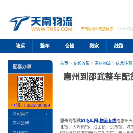
天南物流公司接待您
（一站式
陆运
整车
仓储
搬家
线路
首页
>
专线收集
>
惠州物流
>
信息注释
配套办事
惠州到邵武整车配
公司简介
惠州到邵武
51吃瓜网:
物流专线
是惠州天
停业流程
北镇、大埠岗镇、沿山镇、洪墩镇、城
专线收集