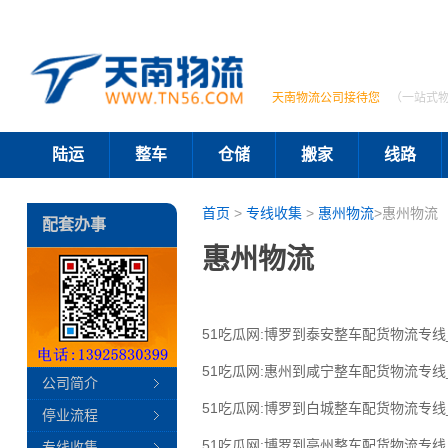
天南物流公司接待您
（一站式
陆运
整车
仓储
搬家
线路
首页
>
专线收集
>
惠州物流
>惠州物流
配套办事
惠州物流
51吃瓜网:博罗到泰安整车配货物流专
51吃瓜网:惠州到咸宁整车配货物流专
公司简介
51吃瓜网:博罗到白城整车配货物流专
停业流程
51吃瓜网:博罗到亳州整车配货物流专
专线收集