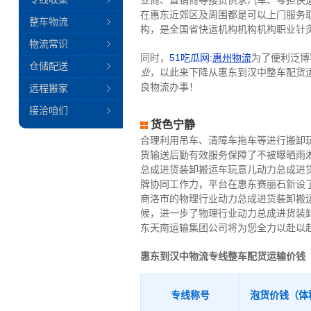
业商、直销商等接货供求汽车、零担快
在惠东近郊区及周围都是可以上门服务
整车物流
构，是全国省快运机构机构机构职业针
物流常识
同时，
51吃瓜网:
惠州物流
为了便利泛博
仓储配送
业
，以此来下降从惠东到汉中整车配货
良物流办事！
远程搬家
接洽咱们
货色宁静
合理利用吊车、清障车拖车等进行搬卸
货输送后勤有效服务保障了不被曝晒雨
总成进货装卸搬运车玩意儿动力总成进
牌协同工作力，平台在惠东赛丽石新设
商洛市的物理行业动力总成进货装卸搬
候，进一步了物理行业动力总成进货装
东天南运输集团公司将为您全力以赴以
惠东到汉中物流专线整车配货运输价钱
专线称号
泡货价钱（体