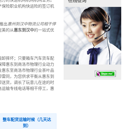
地方的快运机构机构机构业务。
在线征询
产保险职业机构快运险的签订机
推出
惠州到汉中物流公司
相干停
完美的从
惠东到汉中
的一站式优
搬卸摔坏；只要箱车汽车货车配
保障惠东到商洛市物理行业动力
业惠东至商洛市物理行业茶叶品
即雷同，为您供求平衡从惠东到
即送货，调长了玩意儿在途的时
洛运输专线电话等相干停工，惠
任务时候：07:30 – – 23:30
停业德律风：13925830399
整车配货运输时候（几天达
到）