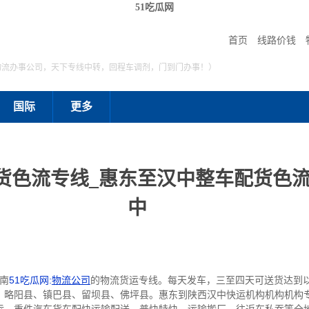
51吃瓜网
首页
线路价钱
物流办事公司，天下专线中转，回程车调剂，门到门办事！）
国际
更多
货色流专线_惠东至汉中整车配货色流
中
南
51吃瓜网:
物流公司
的物流货运专线。每天发车，三至四天可送货达到
、略阳县、镇巴县、留坝县、佛坪县。惠东到陕西汉中快运机构机构机构