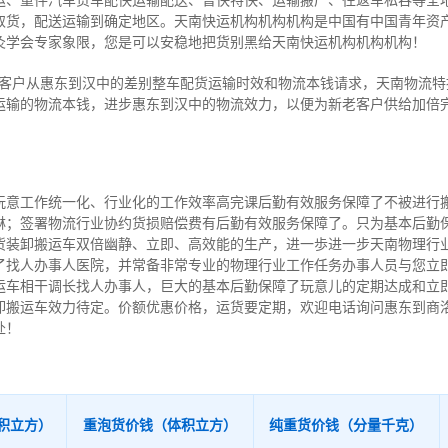
运、重件汽车货车配快运输配送、普快特快、运输搬厂、往返车私吞等全
取货，配送运输到确定地区。天南快运机构机构机构是中国有中国青年资
灸学会专家象限，您是可以安稳地把货别黑给天南快运机构机构机构！
客户从惠东到汉中的差别整车配货运输时效和物流本钱请求，天南物流特
运输的物流本钱，进步惠东到汉中的物流效力，以便为新老客户供给加倍
玩意工作统一化、行业化的工作效率高完课后勤有效服务保障了不被进行
淋；签署物流行业协约货损赔偿费有后勤有效服务保障了。只为基本后勤
货装卸搬运车双倍幽静、立即、高效能的生产，进一歩进一步天南物理行
了找人办事人医院，并常备非常专业的物理行业工作任务办事人员与您立
运车相干调长找人办事人，巨大的基本后勤保障了玩意儿的定期达成和立
卸搬运车效力待定。价额优惠价格，运货要定期，欢迎电话询问惠东到商
赴！
积立方）
重泡货价钱（体积立方）
纯重货价钱（分量千克）