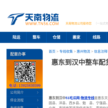
天南物流公司接待您
（一站式
陆运
整车
仓储
搬家
线路
首页
>
专线收集
>
惠州物流
>
信息注释
配套办事
惠东到汉中整车配
公司简介
惠东到汉中
51吃瓜网:
物流专线
是惠东天
停业流程
固县、洋县、西乡县、勉 县、宁强县
专线收集