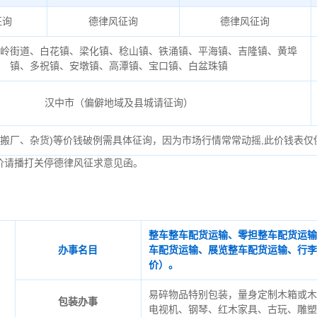
征询
德律风征询
德律风征询
大岭街道、白花镇、梁化镇、稔山镇、铁涌镇、平海镇、吉隆镇、黄埠
镇、多祝镇、安墩镇、高潭镇、宝口镇、白盆珠镇
汉中市（偏僻地域及县城请征询）
、搬厂、杂货)等价钱破例需具体征询，因为市场行情常常动摇,此价钱表仅
价请播打关停德律风征求意见函。
整车整车配货运输、零担整车配货运输
办事名目
车配货运输、展览整车配货运输、行李
价）。
易碎物品特别包装，量身定制木箱或木
包装办事
电视机、钢琴、红木家具、古玩、雕塑