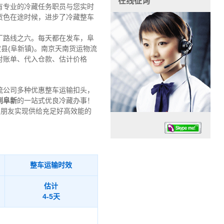
在线征询
有专业的冷藏任务职员与您实时
货色在途时候，进步了冷藏整车
厂路线之六。每天都在发车，阜
县(阜新镇)。南京天南货运物流
对账单、代入仓款、估计价格
流公司多种优惠整车运输扣头，
到阜新
的一站式优良冷藏办事！
为朋友实现供给充足好高效能的
整车运输时效
估计
任务时候：07:30 – – 23:30
4-5天
停业德律风：13925830399