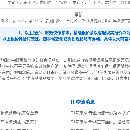
罗湖区、福田区、南山区、宝安区、龙岗区、盐田区、龙华区、坪山
阜新
海州区、新邱区、承平区、清河门区、细河区、彰武县(彰武镇)、阜新蒙古
1、以上报价、时效仅作参考，精确报价请以客服现实报价单
2、以上报价具备时效性，随季候变化或货色规格略有浮动，具体以天南官
箱坚韧度中邮费和价格为符合坚韧度，需到底最自做资费请德律风征求意见
结业主以不平等条约商讨价格准确。★ 为了货物车辆运输车辆车辆运输移
的东西；假如您的玩意要姑且寄存，请赶紧最好来告诉单位客服在线以便决
某些疑难杂症请呼叫品牌同一个业务德律风139-2583-0399，以大
物流消息
51吃瓜网:东莞到赤峰物流公司,东莞整车物流到赤峰,东莞至赤峰物流专线 - 天南
51吃瓜网:专业物流计划落地-
51吃瓜网:东莞到驻马店物流公司,东莞整车物流到驻马店,东莞至驻马店物流专线
51吃瓜网:新疆宣布丝绸之路经