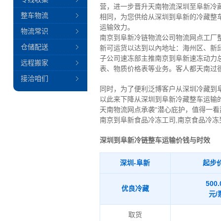
营，进一步晋升天南物流深圳至阜新冷
整车物流
相同，为您供给从深圳到阜新的冷藏整
运输效力。
物流常识
南京到阜新冷链物流公司物流网点工厂
仓储配送
新可运货以达到以內地址：海州区、新邱
子公司速冻部主推南京到阜新速冻动力
远程搬家
表、物质价格表等业务。客人都天南过
接洽咱们
同时，为了便利泛博客户从深圳冷藏到
以此来下降从深圳到阜新冷藏整车运输
天南物流网点承袭“潜心庇护，值得一看
南京到阜新食品冷冻工司,南京食品冷冻
深圳到阜新冷链整车运输价钱与时效
深圳-阜新
起步
500.
优良冷藏
元/
取货