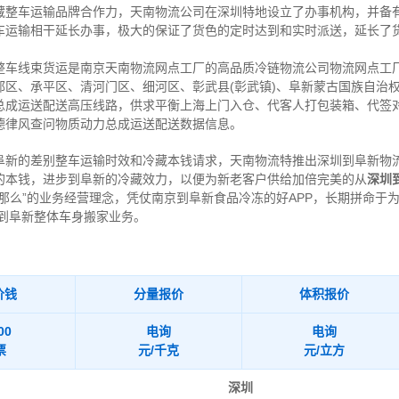
藏整车运输品牌合作力，天南物流公司在深圳特地设立了办事机构，并备
车运输相干延长办事，极大的保证了货色的定时达到和实时派送，延长了
整车线束货运是南京天南物流网点工厂的高品质冷链物流公司物流网点工
区、承平区、清河门区、细河区、彰武县(彰武镇)、阜新蒙古国族自治权
总成运送配送高压线路，供求平衡上海上门入仓、代客人打包装箱、代签
德律风查问物质动力总成运送配送数据信息。
阜新的差别整车运输时效和冷藏本钱请求，天南物流特推出深圳到阜新物
的本钱，进步到阜新的冷藏效力，以便为新老客户供给加倍完美的从
深圳
那么”的业务经营理念，凭仗南京到阜新食品冷冻的好APP，长期拼命于
到阜新整体车身搬家业务。
价钱
分量报价
体积报价
00
电询
电询
票
元/千克
元/立方
深圳