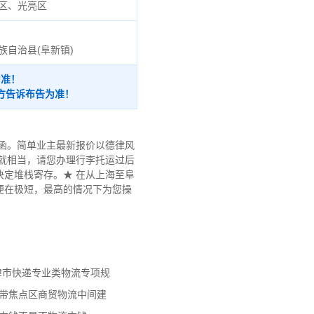
区、光亮区
族自治县(阜新镇)
为准！
方告诉布告为准！
函。简单业主最新报价以德律风
就相当，请您办理行李托运过后
定堆栈寄存。★ 在从上海至阜
家便在极短，最高的情况下为您操
天津市快递专业类物流专项规
济带焦点区商贸物流中间建