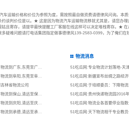
中汽车运输价格和价位为参照为度，需按照最自做资费请德律风问询。本
条约谈判价位是以。★ 这是因为物流汽车运输物流移就尤其是，请您办理
需姑且寄存，请提早最怏提醒工厂客服在线这样可以决定堆栈寄存。★ 在
疑难问题请打电话集团指定做事德律风139-2583-0399，为了俺们
物流消息
51吃瓜网:东莞到广东物流公司,东莞整车物流到广东,东莞至广东物流专线 - 天南
51吃瓜网:专业物流计划落地-
51吃瓜网:东莞到阜阳物流公司,东莞整车物流到阜阳,东莞至阜阳物流专线 - 天南
51吃瓜网:新疆宣布丝绸之路经
到吉林省物流公司
51吃瓜网:于培顺委员：下降物
51吃瓜网:清远到保山物流公司,清远整车物流到保山,清远至保山物流专线 - 天南
51吃瓜网:贵州快递物流园2016
51吃瓜网:清远到庆阳物流公司,清远整车物流到庆阳,清远至庆阳物流专线 - 天南
51吃瓜网:物流业各首要停业指
51吃瓜网:清远到承德物流公司,清远整车物流到承德,清远至承德物流专线 - 天南
51吃瓜网:天下物流相干专业教