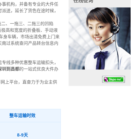
在线征询
办事机构，并备有专业的大件任
时派送，延长了货色在途时候，
一拖二、一拖三、二拖三的凹陷
车板极高和宽度的折叠板、手动液
车身车辆，市场出清免费上门来
天南过系统查问产品转台信息内
运专线多种优惠整车运输扣头，
深圳到昌都
的一站式优良大件办
好网上平台，直奋力于为业主供
整车运输时效
任务时候：07:30 – – 23:30
停业德律风：13925830399
8-9天