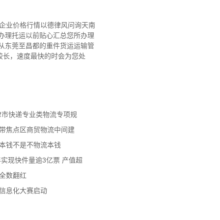
质企业价格行情以德律风问询天南
办理托运以前贴心汇总您所办理
从东莞至昌都的重件货运运输管
在较长，速度最快的时会为您处
天津市快递专业类物流专项规
济带焦点区商贸物流中间建
流本钱不是不物流本钱
年实现快件量逾3亿票 产值超
数全数翻红
员信息化大赛启动