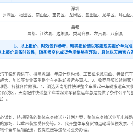
深圳
罗湖区、福田区、南山区、宝安区、龙岗区、盐田区、龙华区、坪山区
昌都
昌都、江达县、边坝县、类乌齐县、左贡县、八宿县
1、以上报价、时效仅作参考，精确报价请以客服现实报价单为准
以上报价具备时效性，随季候变化或货色规格略有浮动，具体以天南官方
家汽车装卸搬运车、排障救回、年度计划构想、工艺征求意见函、特备汽
、超大、加长等专业寄重整个车身装卸搬运办事人。3、收罗昌都长途搬家
、卸载、各就各位做事。4、调选天南配件快递整个车看起来车辆搬运车大
合保税区，天南配件快递整个车看起来车辆搬运车总是提供了条件公平的
业）。
精心谋划，特超配备的整体车身输送业计划方案，整体车身输送业配电线
宝的搬场、起重吊装接受任务等。3、代开整体车身货物运输增值税发票、
大物件全车运输配送，包提包送等这条龙业务办理。