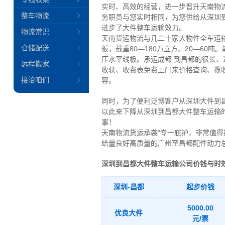
实时、高效的经营，进一步晋升天南物
整车物流
务职员与您实时相同，为您供给从深圳
进步了大件整车运输效力。
物流常识
天南货运物流与几二十家大物件全车运输物
仓储配送
板，载重80—180万立方、20—60
压水平线板。承运成都 到昌都的很长
远程搬家
收获、收费表免费上门来价格查询、揽
接洽咱们
容。
同时，为了便利泛博客户从深圳大件到
以此来下降从深圳到昌都大件整车运输
事！
天南物流货运承袭“专一庇护，非常值
给量良好高质量的广州至昌都配件动力
深圳到昌都大件整车运输公司价钱与时
深圳-昌都
起步价钱
5000.00
优良大件
元/票