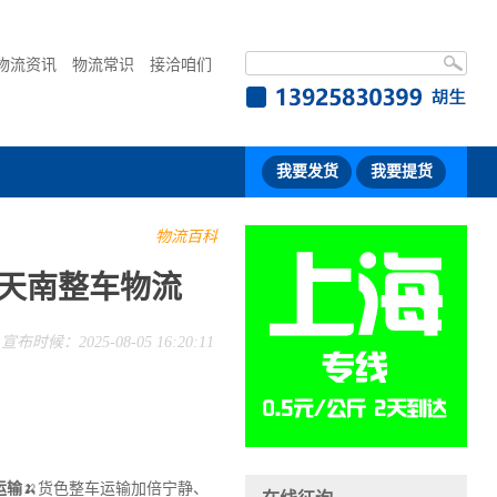
物流资讯
物流常识
接洽咱们
我要发货
我要提货
物流百科
-天南整车物流
宣布时候：2025-08-05 16:20:11
运输
🍌货色整车运输加倍宁静、