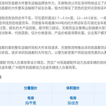
流深圳至昌都大件整车运输品牌协作力，天南物流公司在深圳特地设立了
到昌都的大件整车运输相干延长办事，极大的保证了货色的定时达到和实
流有协同合作干系，可任意时遣派2.7—3.2m宽、12—18.5米长、
吨。能寻找到低地盘货车、凹型板车和载重300吨内的大带动车及可调式全
、过宽、超长的大产品技能，能守职三超证。天南货运主推佛山到昌都大型
收对账单、代收获款、估计价格查询、产品价格查询等处事。企业客户都
昌都的差别整车运输时效和大件本钱请求，天南物流特推出深圳到昌都货
的本钱，进步深圳到昌都的大件效力，以便为新老客户供给加倍完美的从
得摆脱”的找人办事效率设计理念，凭仗广州到昌都配件动力总成车辆的良
总成车辆,广州配件到昌都动力总成车辆找人办事效率。
效
分量报价
体积报价
电询
电询
元/千克
元/立方