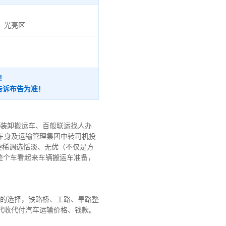
、光亮区
！
告诉布告为准！
车装卸搬运车、百般联运找人办
车身及运输管理集团中转司机投
便稀调选恬淡、无优（不仅是方
整个车看起来车辆搬运车准备，
路的选择，铁路桥、工路、旱路整
代收代付汽车运输价格、钱款。