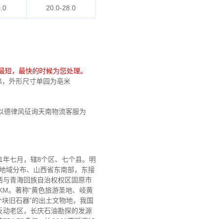
.0
20.0-28.0
最短，最快的时候为您处理。
较免弗，外形尺寸单园为亳米
以德律风征询天南物流客服为
1年七月，辖8个区、七个县。明
南区地域分布、山西省东南部，东接
西与青海回族自治权权区固原市
KM。著称“黄色旅游圣地、岐黄
个块旧石器”的出土文物地，我国
反动老区，长庆石油勘探的发源