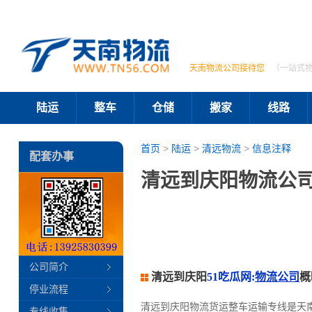
天南物流公司接待您
（一站式
陆运
整车
仓储
搬家
线路
首页
>
陆运
>
清远物流
>
信息注释
配套办事
清远到庆阳物流公司
公司简介
清远到庆阳
51吃瓜网:
物流公司
概
停业流程
清远到庆阳物流货运整车运输专线是天
专线收集