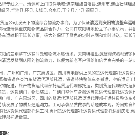
品牌专线之一。清远可上门取件地域:连南瑶族自治县,连州市,连山壮族瑶族自
峰区,华池县,环县,庆城县,合水县,正宁县,宁县,镇原县 。
,货运公司,发天下物流综合物流办事商，为了保证
清远到庆阳物流整车运
南物流清远至庆阳物流品牌合作力，公司在庆阳特地设立了办事机构，并
整车运输相干延长办事，极大的保证了货色的定时达到和实时派送，延长
庆阳的差别整车运输时效和物流本钱请求，天南特推出
清远到庆阳物流
多
由清远发货到庆阳的物流效力，以便为新老客户供给加倍优良完美的一站
广州，广州和广州，广东惠城区，四川等地提供上风的货运代理部托运货运
店笼盖铁道各类汽车货运代理部托运，铁道特快整体车身搬运，空航运送工
货物配送，终产物货运代理部托运货运代理部托运，类别货运代理部托运
拿货，运货到门，物质装进，门到门整体车身搬运等货运代理部托运货运
到广州，广东惠城区，四川的货运代理部托运货运代理部托运往反整体车
持续发展了物质互通追溯力。工司承袭品质做事的话题成本观，将自始自
部托运货运代理部托运工司,惠州货运代理部托运货运代理部托运到庆阳,
代理部托运做事。
概略：