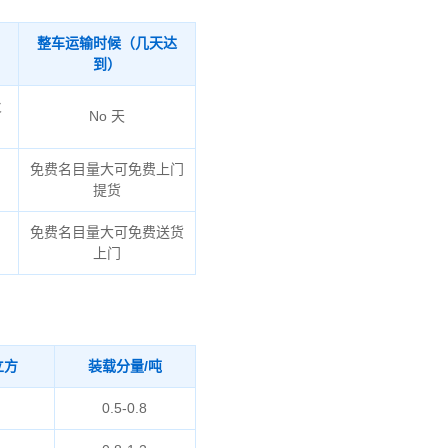
整车运输时候（几天达
到）
火
No 天
免费名目量大可免费上门
提货
免费名目量大可免费送货
上门
立方
装载分量/吨
0.5-0.8