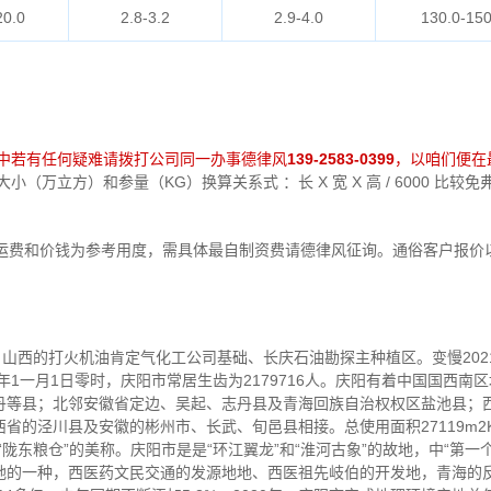
20.0
2.8-3.2
2.9-4.0
130.0-150
中若有任何疑难请拨打公司同一办事德律风
139-2583-0399
，以咱们便在
（万立方）和参量（KG）换算关系式 ：长 X 宽 X 高 / 6000 比
运费和价钱为参考用度，需具体最自制资费请德律风征询。通俗客户报价
，山西的打火机油肯定气化工公司基础、长庆石油勘探主种植区。变慢202
年1一月1日零时，庆阳市常居生齿为2179716人。庆阳有着中国国西
丹等县；北邻安徽省定边、吴起、志丹县及青海回族自治权权区盐池县；
省的泾川县及安徽的彬州市、长武、旬邑县相接。总使用面积27119m2
陇东粮仓”的美称。庆阳市是是“环江翼龙”和“淮河古象”的故地，中“第一
地的一种，西医药文民交通的发源地地、西医祖先岐伯的开发地，青海的