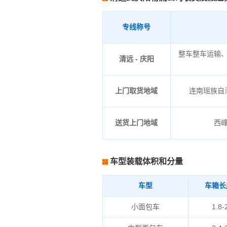
专线称号
整车整车运输
清远 - 庆阳
上门取货地域
连南瑶族自治
送货上门地域
西
车型装载体积和分量
车型
车箱长
小面包车
1.8-