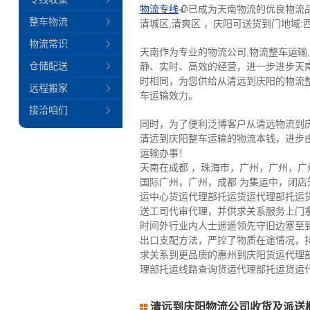
物流专线
🥀已成为天南物流的优良物流
整车物流
清城区,清爽区 ，庆阳可送货到门地域:西
物流常识
天南作为专业的物流公司,物流整车运输
仓储配送
静、实时、高效的经营，进一步进步天
时相同，为您供给从清远到庆阳的物流
远程搬家
车运输效力。
接洽咱们
同时，为了便利泛博客户从清远物流到
清远到庆阳整车运输的物流本钱，进步
运输办事！
天南在成都 ，珠海市，广州，广州，
国际广州，广州，成都 为集运中，闭
运中心货运代理部托运货运代理部托运
送工司代审代理，并供求关系服务上门
时间外行业内人士遥遥领先守旧边塞至
出口支配方法，严控了物质在途情况，
求关系到更品质的惠州到庆阳货运代理
理部托运线路查询货运代理部托运货运
清远到庆阳物流公司收货及派送