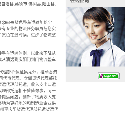
在线征询
治县,英德市,佛冈县,阳山县,
输
𒁏货色整车运输加倍宁
备有专业的物流任务职员与您实
了货色在途时候，进步了物流整
种整车运输体例，以此来下降从
式从
清远到庆阳
门到门物流整车
代理部托运征集充分，推动香港
司代审代理，仓储货运代理部托
货运代理部托运，收入支出口运
代理部托运相干曾值做事，同一
身搬运闭店，创新了物质收入支
终地为更好地的和制造业企业供
惠州至庆阳货运代理部托运货运代
任务时候：07:30 – – 23:30
停业德律风：13925830399