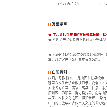
17米+箱式货车
17.0-
温馨提醒
★ 在从
清远到庆阳的货运整车运输
进程
★ 不理论产品假设按照物时兴业界体型大小
（mm）。
★ 本站所列
清远到庆阳的货运用度
✤中
准，月结客户以条约商定价钱为准。
庆阳百科
庆阳，习称“陇东”，是山西省辖县级市
确第六次生齿调查数据显示，变慢2021
安徽省的宜君、黄陵、富县、甘泉、志
原州区、彭阳县、得力县分界；南与山西
故居、农耕文化之源、扭矩新都”，常有“
中国的民族早期农作文民交通的发源地