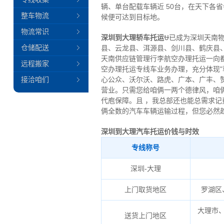
辆、单台配载车辆近 50台，在天下各
整车物流
候便可达到目标地。
物流常识
深圳到大理轿车托运
⛎已成为深圳天南
仓储配送
县、云龙县、洱源县、剑川县、鹤庆县
天南供应链管理行李航空办理托运一向
远程搬家
空办理托运专线车业务办理，充分体现"
接洽咱们
心公众、沃尔沃、路虎、广本、广丰、
营业。只需您给咱俩一两个德律风，咱
代庖保障。且 ，我总部还也能总需求
俩全数的汽车车辆运输过程，但您必然
深圳到大理汽车托运价钱与时效
专线称号
深圳-大理
上门取货地区
罗湖区
大理市
送货上门地区