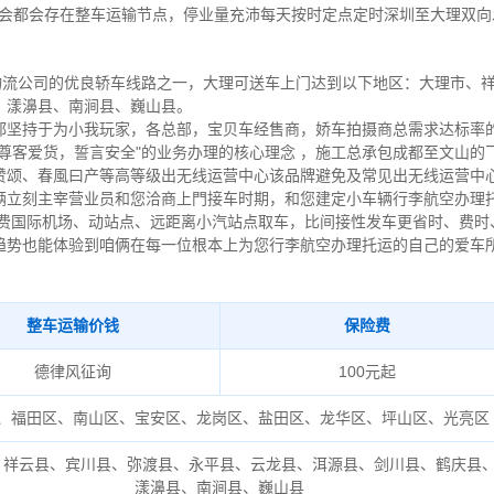
省会都会存在整车运输节点，停业量充沛每天按时定点定时深圳至大理双
物流公司的优良轿车线路之一，大理可送车上门达到以下地区：大理市、
、漾濞县、南涧县、巍山县。
都坚持于为小我玩家，各总部，宝贝车经售商，娇车拍摄商总需求达标率
尊客爱货，誓言安全"的业务办理的核心理念 ，施工总承包成都至文山的
赞颂、春風曰产等高等级出无线运营中心该品牌避免及常见出无线运营中
俩立刻主宰营业员和您洽商上門接车时期，和您建定小车辆行李航空办理
记费国际机场、动站点、远距离小汽站点取车，比间接性发车更省时、费时
趋势也能体验到咱俩在每一位根本上为您行李航空办理托运的自己的爱车
整车运输价钱
保险费
德律风征询
100元起
、福田区、南山区、宝安区、龙岗区、盐田区、龙华区、坪山区、光亮区
、祥云县、宾川县、弥渡县、永平县、云龙县、洱源县、剑川县、鹤庆县
漾濞县、南涧县、巍山县