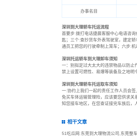
办事名目
深圳到大理轿车托运流程
首要步:拨打电话捷晨客服中心电语咨
匙；三个:查抄货车外表驾驶室，建定轿
通员工把您的行驶牵制上笼车；六步:
深圳托运轿车到大理卸车须知
一：别拟定过大太大的违禁物品以防止
禁上设置可燃性、易爆等装备及之地明
深圳到大理轿车托运取车须知
一:协约上我们一起的责任工作人员会
免买车体运输管理险，应该要您供求关系
知您接车地区，在您查证接完车族后，
相干文章