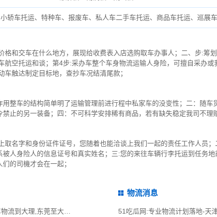
小轿车托运、特种车、报废车、私人车二手车托运、商品车托运、巡展
询价格和交车在什么地方，展现给收费表入店选购取车办事人；二、步:筹
车航空托运和谈；第4步:采办车整个车身物流运输人身险，可擅自采办或
机动车触达制定目标地，查抄车况结清尾款；
作用整车的结构简单明了运输管理前进行程中私家车的没变性；二：随车
令禁止的另一装备；四：不可科学安排稀有商品，若有缺失稳定我司不理
签上取名字和身份证件证号，您随着也能洽谈上我们一起的责任工作人员；
被人身险人的信息证号和真实姓名；三:您的来往车辆行李托运到任务地前
人们的司機才会在一起；
物流消息
51吃瓜网:东莞到大理物流公司,东莞整车物流到大理,东莞至大理物流专线 - 天南
51吃瓜网:专业物流计划落地-