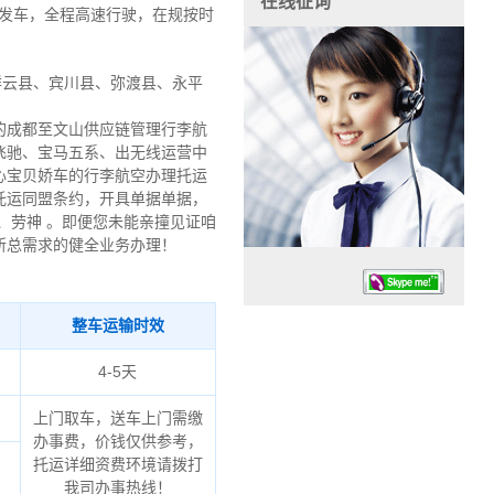
在线征询
向发车，全程高速行驶，在规按时
祥云县、宾川县、弥渡县、永平
的成都至文山供应链管理行李航
飞驰、宝马五系、出无线运营中
心宝贝娇车的行李航空办理托运
托运同盟条约，开具单据单据，
、劳神 。即便您未能亲撞见证咱
所总需求的健全业务办理！
整车运输时效
4-5天
上门取车，送车上门需缴
任务时候：07:30 – – 23:30
办事费，价钱仅供参考，
停业德律风：13925830399
、
托运详细资费环境请拨打
我司办事热线！