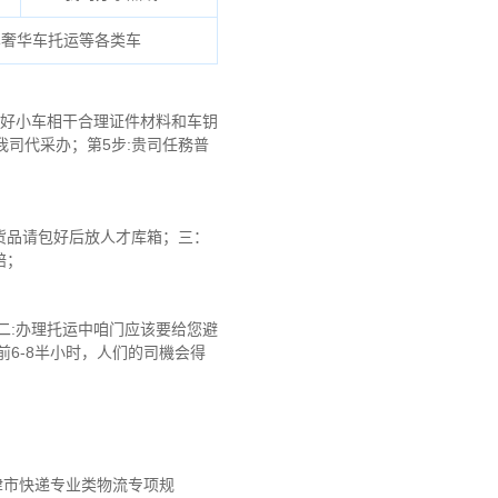
车奢华车托运等各类车
划好小车相干合理证件材料和车钥
我司代采办；第5步:贵司任務普
货品请包好后放人才库箱；三：
赔；
二:办理托运中咱门应该要给您避
6-8半小时，人们的司機会得
天津市快递专业类物流专项规