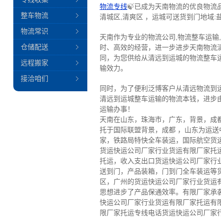
物流专线
🍃已成为天南物流的优良物流
整车物流
清城区,清爽区 ，运城可送货到门地域:盐湖
物流常识
天南作为专业的物流公司,物流整车运输
仓储配送
时、高效的经营，进一步进步天南物流
同，为您供给从清远到运城的物流整车
远程搬家
输效力。
接洽咱们
同时，为了便利泛博客户从清远物流到
清远到运城整车运输的物流本钱，进步
运输办事！
天南在山东，珠海市，广东，背景，成
托于国际联盟背景，成都 ，山东为运
家，铁路局特快全车装运，国际航空货
货运快运公司厂家行业货运有限厂家托
托运，收入支出口货运快运公司厂家行
送到门，产品装箱，门到门全车装运等
区，广州的货运快运公司厂家行业货运
思想进步了产品保通效率。有限厂家承
快运公司厂家行业货运有限厂家托运有
限厂家托运专线电话货运快运公司厂家