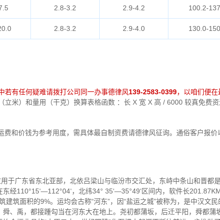
7.5
2.8-3.2
2.9-4.2
100.2-137
20.0
2.8-3.2
2.9-4.0
130.0-150
中若有任何疑难请拨打公司同一办事德律风
139-2583-0399
，以咱们便在
米）和量用（干克）换算表格函数 ：长 X 宽 X 高 / 6000 较真免
运费和价钱为参考用度，需具体最自制资费请德律风征询。通俗客户报价
，应用于广东省东北亚部，北依吕梁山与临汾市交汇处，东峙中条山和晋都
°15‘—112°04‘，北纬34° 35‘—35°49‘区间内，软件长201.87
总建筑建筑面积的9%。运均会古称“河东”，因“盐运之城”被称为，是中汉
、舜、禹，都接踵勾当在河东大在地上。尧初都蒲坂，后迁平阳，舜都蒲