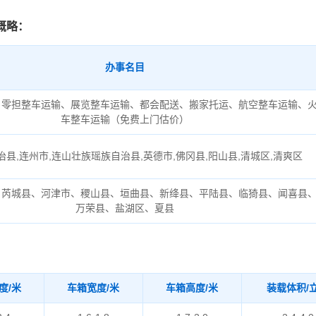
概略：
办事名目
、零担整车运输、展览整车运输、都会配送、搬家托运、航空整车运输、
车整车运输（免费上门估价）
县,连州市,连山壮族瑶族自治县,英德市,佛冈县,阳山县,清城区,清爽区
、芮城县、河津市、稷山县、垣曲县、新绛县、平陆县、临猗县、闻喜县
万荣县、盐湖区、夏县
度/米
车箱宽度/米
车箱高度/米
装载体积/