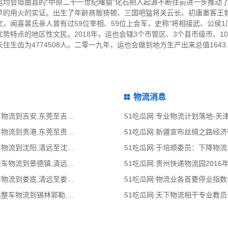
均会垣曲县的“中原二十一世纪曙猿”化石把人起源不断往前进一步推动了
早的用火的实证。出生了年齡商贩猗顿、三国吧猛将关云长、初唐墨客王
，闻喜裴氏亲人曾有过59位宰相、59位上会军，史称“将相接武、公侯1
势特点的地区性文民。2018年，运也会辖3个市管区、3个县市级市、1
长住生齿为4774508人。二零一九年，运也会做到地方生产出来总值164
物流消息
51吃瓜网:东莞到吉安物流公司,东莞整车物流到吉安,东莞至吉安物流专线 - 天南
51吃瓜网:专业物流计划落地-
51吃瓜网:东莞到贵港物流公司,东莞整车物流到贵港,东莞至贵港物流专线 - 天南
51吃瓜网:新疆宣布丝绸之路经
51吃瓜网:清远到沈阳物流公司,清远整车物流到沈阳,清远至沈阳物流专线 - 天南
51吃瓜网:于培顺委员：下降物
51吃瓜网:清远到景德镇物流公司,清远整车物流到景德镇,清远至景德镇物流专线
51吃瓜网:贵州快递物流园2016
51吃瓜网:清远到娄底物流公司,清远整车物流到娄底,清远至娄底物流专线 - 天南
51吃瓜网:物流业各首要停业指
51吃瓜网:清远到锡林郭勒物流公司,清远整车物流到锡林郭勒,清远至锡林郭勒物流
51吃瓜网:天下物流相干专业教