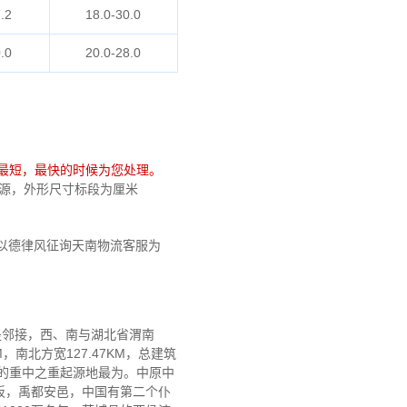
.2
18.0-30.0
.0
20.0-28.0
最短，最快的时候为您处理。
费资源，外形尺寸标段为厘米
以德律风征询天南物流客服为
是邻接，西、南与湖北省渭南
KM，南北方宽127.47KM，总建筑
文民的重中之重起源地最为。中原中
坂，禹都安邑，中国有第二个仆