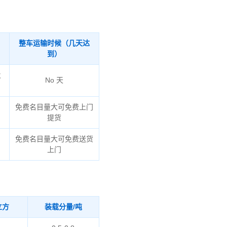
整车运输时候（几天达
到）
火
No 天
免费名目量大可免费上门
提货
、
免费名目量大可免费送货
上门
立方
装载分量/吨