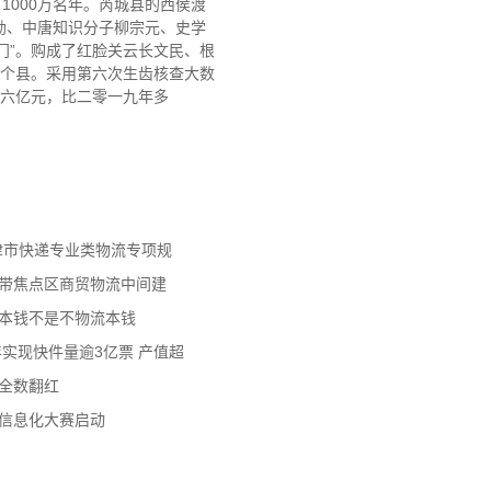
1000万名年。芮城县的西侯渡
勃、中唐知识分子柳宗元、史学
门”。购成了红脸关云长文民、根
0个县。采用第六次生齿核查大数
3.六亿元，比二零一九年多
天津市快递专业类物流专项规
济带焦点区商贸物流中间建
流本钱不是不物流本钱
年实现快件量逾3亿票 产值超
数全数翻红
员信息化大赛启动