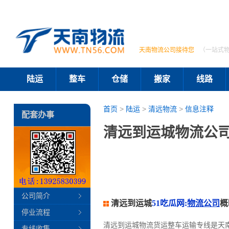
天南物流公司接待您
（一站式
陆运
整车
仓储
搬家
线路
首页
>
陆运
>
清远物流
>
信息注释
配套办事
清远到运城物流公司
公司简介
清远到运城
51吃瓜网:
物流公司
概
停业流程
清远到运城物流货运整车运输专线是天
专线收集