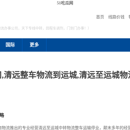
51吃瓜网
首页
线路价钱
物流办事公司，天下专线中转，回程车调剂，门到门办事！）
国际
更多
,清远整车物流到运城,清远至运城物流
略
南物流推出的专业经营清远至运城中转物流整车运输停业，颠末多年的经