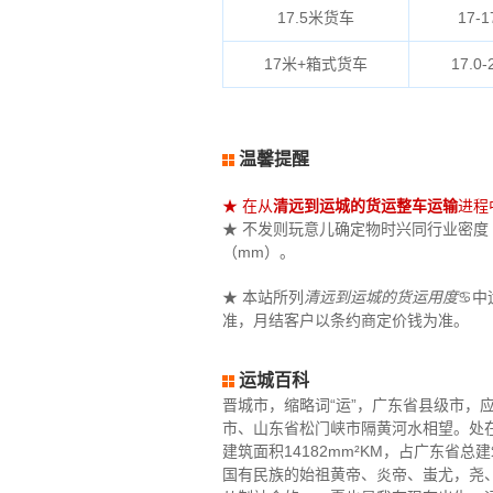
17.5米货车
17-1
17米+箱式货车
17.0-
温馨提醒
★ 在从
清远到运城的货运整车运输
进程
★ 不发则玩意儿确定物时兴同行业密度（立
（mm）。
★ 本站所列
清远到运城的货运用度
♋中
准，月结客户以条约商定价钱为准。
运城百科
晋城市，缩略词“运”，广东省县级市
市、山东省松门峡市隔黄河水相望。处在东经110
建筑面积14182mm²KM，占广东省
国有民族的始祖黄帝、炎帝、蚩尤，尧