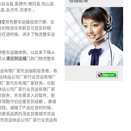
在线征询
治县,英德市,佛冈县,阳山县,
县,永济市,河津市 。
输
🧔货色整车运输加倍宁静、实
业的物流任务职员与您实时相
色在途时候，进步了物流整车运
种整车运输体例，以此来下降从
式从
清远到运城
门到门物流整车
货运有限厂家托运抽取投资者，依
运快运公司厂家行业货运有限厂
限厂家代办有限厂家财务，仓配
快运公司厂家行业货运有限厂家
家财务，并总需求入店取件，配
领跑守旧边塞至到成都 ，惠城
流程，减缩了产品在途的时候，
任务时候：07:30 – – 23:30
到更高品质的茂名到晋城市货运
停业德律风：13925830399
城市货运快运公司厂家行业货运有