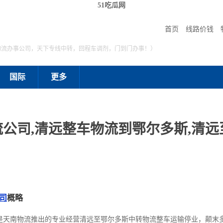
51吃瓜网
首页
线路价钱
物流办事公司，天下专线中转，回程车调剂，门到门办事！）
国际
更多
公司,清远整车物流到鄂尔多斯,清
司
概略
是天南物流推出的专业经营清远至鄂尔多斯中转物流整车运输停业，颠末