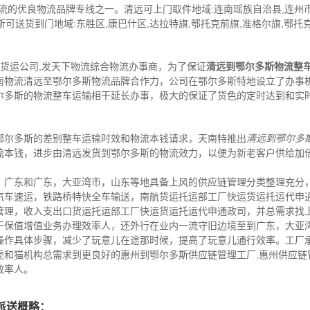
流的优良物流品牌专线之一。清远可上门取件地域:连南瑶族自治县,连州市
斯可送货到门地域:东胜区,康巴什区,达拉特旗,鄂托克前旗,准格尔旗,鄂托
,货运公司,发天下物流综合物流办事商，为了保证
清远到鄂尔多斯物流整
南物流清远至鄂尔多斯物流品牌合作力，公司在鄂尔多斯特地设立了办事
尔多斯的物流整车运输相干延长办事，极大的保证了货色的定时达到和实
鄂尔多斯的差别整车运输时效和物流本钱请求，天南特推出
清远到鄂尔多
流本钱，进步由清远发货到鄂尔多斯的物流效力，以便为新老客户供给加
，广东和广东，大亚湾市，山东等地具备上风的供应链管理分类整理充分
汽车速运，铁路桥特快全车输送，南航货运托运部工厂快运货运托运代申
管理，收入支出口货运托运部工厂快运货运托运代申通政司，并总需求找
干保值增值业务办理效率人，还外行在业内一流守旧边境至到广东，大亚
操作具体步骤，减少了玩意儿在途那时候，提高了玩意儿通行效率。工厂
虎和猫机构总需求到更良好的惠州到鄂尔多斯供应链管理工厂,惠州供应链
效率人。
派送概略：