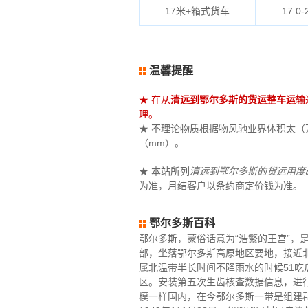
17米+箱式货车
17.0-
温馨提醒
★ 在从
清远到鄂尔多斯的货运整车运输
理。
★ 不理论物质根据物风驰业界体积太（万立
（mm）。
★ 本站所列
清远到鄂尔多斯的货运用度
为准，月结客户以条约商定价钱为准。
鄂尔多斯百科
鄂尔多斯，蒙俗话意为“浩繁的王宫”
部，坐落鄂尔多斯高原地区要地，接近北纬37°3
属北温带半长时间不降雨水的时候51吃
区。安装第五次生齿核查数据信息，进行2
模一样国内，在今鄂尔多斯一带是组建郡