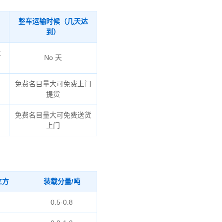
整车运输时候（几天达
到）
火
No 天
免费名目量大可免费上门
提货
、
免费名目量大可免费送货
上门
立方
装载分量/吨
0.5-0.8