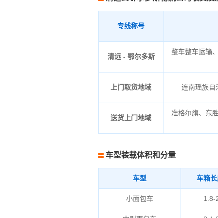
专线称号
整车整车运输
清远 - 鄂尔多斯
上门取货地域
连南瑶族自治
准格尔旗、东
送货上门地域
车型装载体积和分量
车型
车箱长
小面包车
1.8-