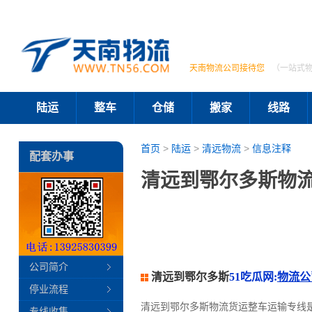
天南物流公司接待您
（一站式
陆运
整车
仓储
搬家
线路
首页
>
陆运
>
清远物流
>
信息注释
配套办事
清远到鄂尔多斯物流
公司简介
清远到鄂尔多斯
51吃瓜网:
物流公
停业流程
清远到鄂尔多斯物流货运整车运输专线
专线收集