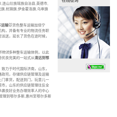
在线征询
,连山壮族瑶族自治县,英德市,
克旗,杭锦旗,伊金霍洛旗,乌审旗
车运输
🐭货色整车运输加倍宁
机构，并备有专业的物流任务职
时派送，延长了货色在途时候，
斯物流
多种整车运输体例，以此
倍优良完美的一站式从
清远到鄂
，致力于时代国际济南，山东，
通政司，存储供应链管理及运输
上门拿货，配送到门，玩意儿一
湾市，山东的供应链管理往反全
承袭良好业务办理效率人的中心
管理到鄂尔多斯,惠州至鄂尔多斯
任务时候：07:30 – – 23:30
停业德律风：13925830399