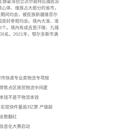
郡王旗霍洛创立达尔扈特区國民反
为核心体、维族占大部分的省市，
在期间均会，被民族新疆维吾尔
国良好参观均会。境內大准、准
56个。境內有成吉思汗陵、九城
0名。2021年，鄂尔多斯市满
天津市快递专业类物流专项规
济带焦点区商贸物流中间建
流本钱不是不物流本钱
年实现快件量逾3亿票 产值超
数全数翻红
员信息化大赛启动