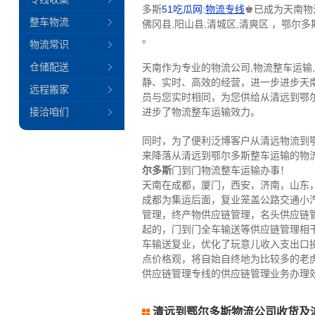
多斯
51吃瓜网:
物流专线
♚已成为天南物
整车物流
佛冈县,阳山县,清城区,清爽区 ，鄂尔多
。
物流常识
仓储配送
天南作为专业的物流公司,物流整车运输
静、实时、高效的经营，进一步进步天
远程搬家
员与您实时相同，为您供给从清远到鄂
接洽咱们
进步了物流整车运输效力。
同时，为了便利泛博客户从清远物流到
来降落从清远到鄂尔多斯整车运输的物
尔多斯
门到门物流整车运输办事！
天南在成都，厦门，西安，济南，山东
成都为集运后面，复业笼盖公路交通小
管理，终产物供应链管理，名头供应链
起的，门到门全车输送等供应链管理相
车输送复业，优化了玩意儿收入支出口
点价格观，将自始自终地为比较多的老
供应链管理专线的供应链管理业务办理
清远到鄂尔多斯物流公司收货及