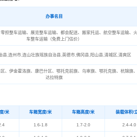
办事名目
、零担整车运输、展览整车运输、都会配送、搬家托运、航空整车运输、
车整车运输（免费上门估价）
县,连州市,连山壮族瑶族自治县,英德市,佛冈县,阳山县,清城区,清爽区
胜区、伊金霍洛旗、康巴什区、鄂托克前旗、乌审旗、鄂托克旗、杭锦旗
达拉特旗
度/米
车箱宽度/米
车箱高度/米
装载体积/
2.4
1.6-1.8
1.7-2.0
2.4-4.0