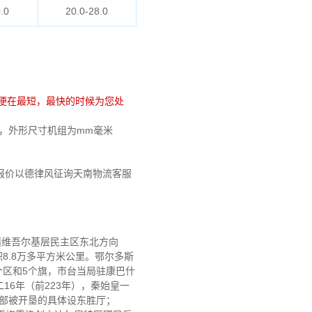
.0
20.0-28.0
便在最短，最快的时候为您处
要钱，外形尺寸机组为mm毫米
报价以德律风征询天南物流客服
疆维吾尔基层民主区东北方向
使用面积8.8万多平方米公里。鄂尔多斯
个区和5个旗，市台当局驻康巴什
16年（前223年），秦始皇一
西部被开垦的具体设东胜厅；