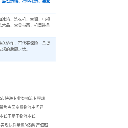
、展览运输、行李托运、搬家
如冰箱、洗衣机、空调、电视
艺术品、宝贵书画，机器装备
持久协作，可代买保险一旦货
去您的后顾之忧。
天津市快递专业类物流专项规
济带焦点区商贸物流中间建
流本钱不是不物流本钱
年实现快件量逾3亿票 产值超