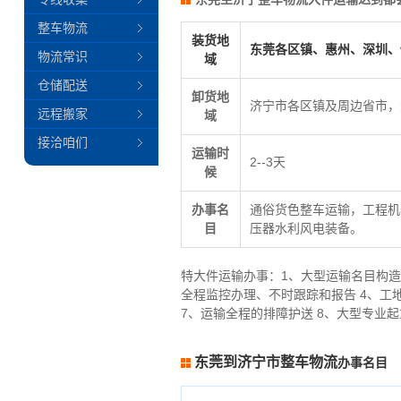
整车物流
装货地
东莞各区镇、惠州、深圳、
物流常识
域
仓储配送
卸货地
济宁市各区镇及周边省市，
远程搬家
域
接洽咱们
运输时
2--3天
候
办事名
通俗货色整车运输，工程机
目
压器水利风电装备。
特大件运输办事：1、大型运输名目构造
全程监控办理、不时跟踪和报告 4、工
7、运输全程的排障护送 8、大型专业
东莞到济宁市整车物流
办事名目