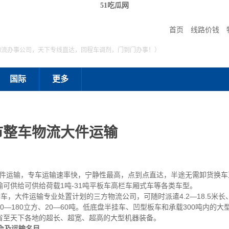
51吃瓜网
首页
线路价钱
物流办事公司，天下专线直达，回程车调剂，门到门办事！）
国际
更多
市整车物流大件运输
运输，专车运输速率快，宁静性最高，点到点直达，半途无需卸货换车
可供给可供给荷载1吨-31吨平板车高栏车厢式车等各类车型。
大件运输专业处置计划的三方物流公司，可随时派遣4.2—18.5米长、2
—180立方、20—60吨。低底盘半挂车、凹型板车和承载300吨内的
省至天下各地的超长、超宽、超高的大型机器装备。
会及运输名目