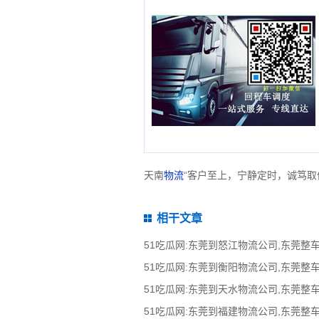
天南
物流
“客户至上，宁静定时，诚笃取
相干文章