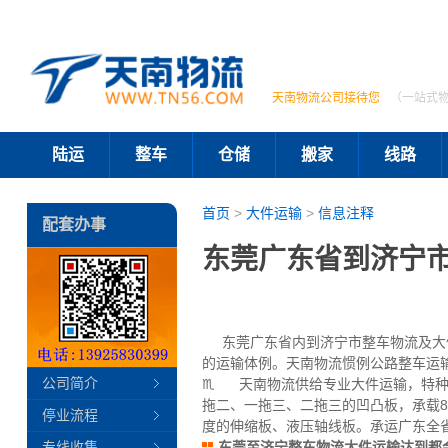
天南物流公司接待您
（一站式
陆运
整车
仓储
搬家
线路
首页
>
大件运输
>
信息注释
配套办事
东莞广东省到济宁
东莞广东省内到济宁市整车物流及大件
的运输体例。天南物流惯例公路整车运输
公司简介
♏ 天南物流供给专业大件运输，特种车，
拖二、一拖三、二拖三的凹凸板，承载80
停业流程
度的伸缩板、液压轴线板。承运广东全
专线收集
东莞至济宁整车物流大件运输达到都