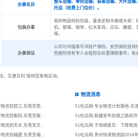
整车运输、零担运输、装备运输、大件运输
办事名目
托运（收费上门估价）。
易碎物品特别包装，量身定制木箱或木架：
包装办事
机、玻璃、钢琴、红木家具、古玩、雕塑、
等。
公司与中国承平洋财产保险、安然保险坚持
办事保证
色脱险将有专人全程担任处置理赔事件，免
信，互惠互利”接待您来电征询。
物流消息
51吃瓜网:东莞到怒江物流公司,东莞整车物流到怒江,东莞至怒江物流专线 - 天南
51吃瓜网:专业物流计划落地-
51吃瓜网:东莞到衡阳物流公司,东莞整车物流到衡阳,东莞至衡阳物流专线 - 天南
51吃瓜网:新疆宣布丝绸之路经
51吃瓜网:东莞到天水物流公司,东莞整车物流到天水,东莞至天水物流专线 - 天南
51吃瓜网:于培顺委员：下降物
51吃瓜网:东莞到福建物流公司,东莞整车物流到福建,东莞至福建物流专线 - 天南
51吃瓜网:贵州快递物流园2016