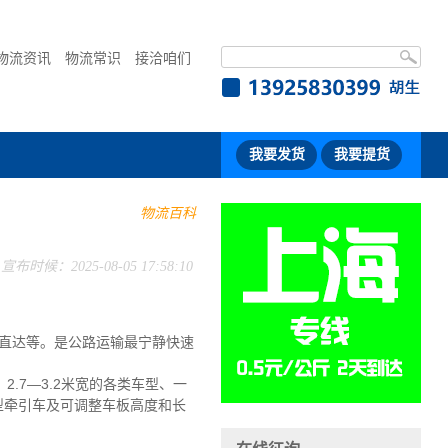
物流资讯
物流常识
接洽咱们
我要发货
我要提货
物流百科
宣布时候：2025-08-05 17:58:10
直达等。是公路运输最宁静快速
.7—3.2米宽的各类车型、一
大型牵引车及可调整车板高度和长