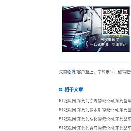
天南
物流
“客户至上，宁静定时，诚笃取
相干文章