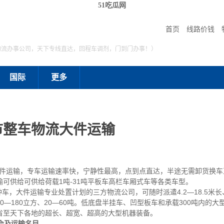
51吃瓜网
首页
线路价钱
物流办事公司，天下专线直达，回程车调剂，门到门办事！）
国际
更多
市整车物流大件运输
运输，专车运输速率快，宁静性最高，点到点直达，半途无需卸货换车
可供给可供给荷载1吨-31吨平板车高栏车厢式车等各类车型。
种车，大件运输专业处置计划的三方物流公司，可随时派遣4.2—18.5米长、
—180立方、20—60吨。低底盘半挂车、凹型板车和承载300吨内的
省至天下各地的超长、超宽、超高的大型机器装备。
会及运输名目