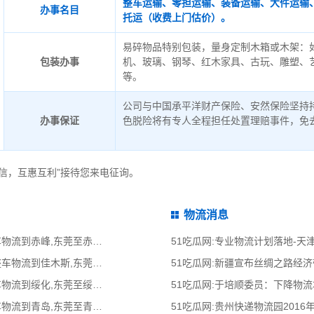
整车运输、零担运输、装备运输、大件运输
办事名目
托运（收费上门估价）。
易碎物品特别包装，量身定制木箱或木架：
包装办事
机、玻璃、钢琴、红木家具、古玩、雕塑、
等。
公司与中国承平洋财产保险、安然保险坚持
办事保证
色脱险将有专人全程担任处置理赔事件，免
信，互惠互利”接待您来电征询。
物流消息
51吃瓜网:东莞到赤峰物流公司,东莞整车物流到赤峰,东莞至赤峰物流专线 - 天南
51吃瓜网:专业物流计划落地-
51吃瓜网:东莞到佳木斯物流公司,东莞整车物流到佳木斯,东莞至佳木斯物流专线
51吃瓜网:新疆宣布丝绸之路经
51吃瓜网:东莞到绥化物流公司,东莞整车物流到绥化,东莞至绥化物流专线 - 天南
51吃瓜网:于培顺委员：下降物
51吃瓜网:东莞到青岛物流公司,东莞整车物流到青岛,东莞至青岛物流专线 - 天南
51吃瓜网:贵州快递物流园2016