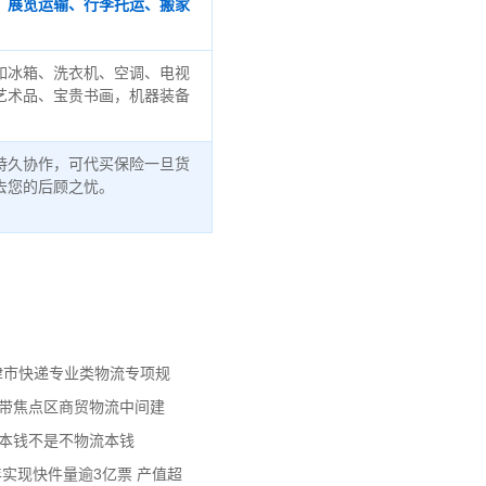
、展览运输、行李托运、搬家
如冰箱、洗衣机、空调、电视
艺术品、宝贵书画，机器装备
持久协作，可代买保险一旦货
去您的后顾之忧。
天津市快递专业类物流专项规
济带焦点区商贸物流中间建
流本钱不是不物流本钱
年实现快件量逾3亿票 产值超