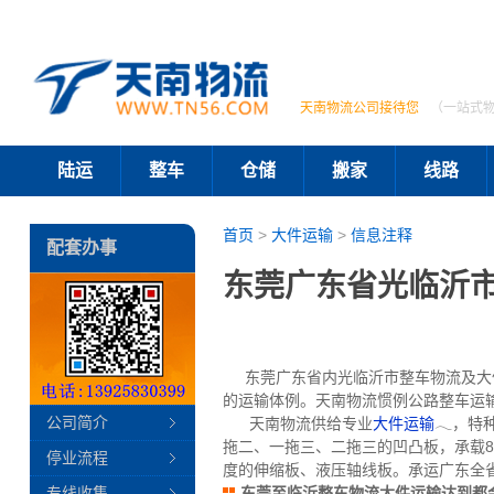
天南物流公司接待您
（一站式
陆运
整车
仓储
搬家
线路
首页
>
大件运输
>
信息注释
配套办事
东莞广东省光临沂
东莞广东省内光临沂市整车物流及大件
的运输体例。天南物流惯例公路整车运输
公司简介
天南物流供给专业
大件运输
𓂃，特
拖二、一拖三、二拖三的凹凸板，承载80
停业流程
度的伸缩板、液压轴线板。承运广东全
专线收集
东莞至临沂整车物流大件运输达到都