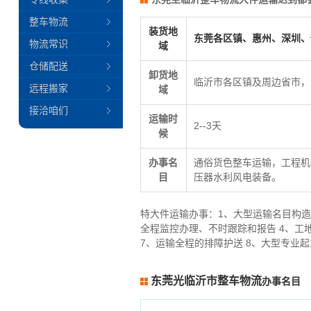
整车物流
装货地
东莞各区镇、惠州、深圳、
物流常识
域
仓储配送
卸货地
临沂市各区镇及周边省市，
远程搬家
域
接洽咱们
运输时
2--3天
候
办事名
通俗货色整车运输，工程机
目
压器水利风电装备。
特大件运输办事：1、大型运输名目构造
全程监控办理、不时跟踪和报告 4、工
7、运输全程的排障护送 8、大型专业
东莞光临沂市整车物流
办事名目