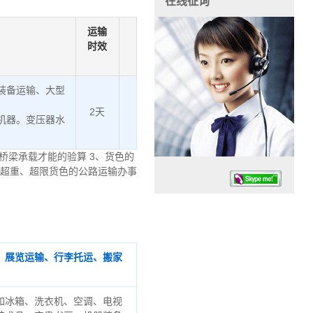
在线征询
运输
时效
装备运输、大型
2天
机器。变压器水
桥梁承载才能的验算 3、货色的
、超重、超限货色的公路运输办事
、展览运输、行李托运、搬家
任务时候：07:30 – – 23:30
停业德律风：13925830399
如冰箱、洗衣机、空调、电视