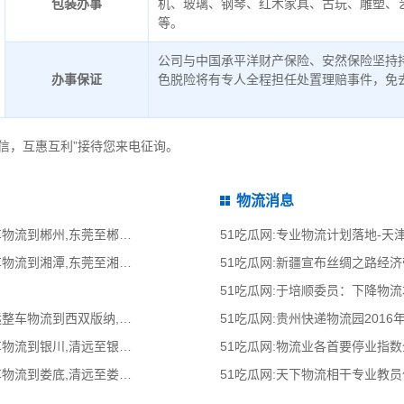
包装办事
机、玻璃、钢琴、红木家具、古玩、雕塑、
等。
公司与中国承平洋财产保险、安然保险坚持
办事保证
色脱险将有专人全程担任处置理赔事件，免
信，互惠互利”接待您来电征询。
物流消息
51吃瓜网:东莞到郴州物流公司,东莞整车物流到郴州,东莞至郴州物流专线 - 天南
51吃瓜网:专业物流计划落地-
51吃瓜网:东莞到湘潭物流公司,东莞整车物流到湘潭,东莞至湘潭物流专线 - 天南
51吃瓜网:新疆宣布丝绸之路经
51吃瓜网:于培顺委员：下降物
51吃瓜网:清远到西双版纳物流公司,清远整车物流到西双版纳,清远至西双版纳物流
51吃瓜网:贵州快递物流园2016
51吃瓜网:清远到银川物流公司,清远整车物流到银川,清远至银川物流专线 - 天南
51吃瓜网:物流业各首要停业指
51吃瓜网:清远到娄底物流公司,清远整车物流到娄底,清远至娄底物流专线 - 天南
51吃瓜网:天下物流相干专业教