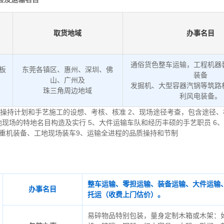
取货地域
办事名目
通俗货色整车运输，工程机器
低板
东莞各镇区、惠州、深圳、佛
装备
山、广州及
发掘机、大型容器汽锅等筑路
。
珠三角周边地域
利风电装备。
操持计划和手艺施工的设想、考核、核准 2、现场途径考查，包含途径、
地现场的特地名目构造及实行 5、大件运输车队和经历丰硕的手艺职员 6
起重机装备、工地现场装车9、运输全进程的品质操持和节制
整车运输、零担运输、装备运输、大件运输
办事名目
托运（收费上门估价）。
易碎物品特别包装，量身定制木箱或木架：