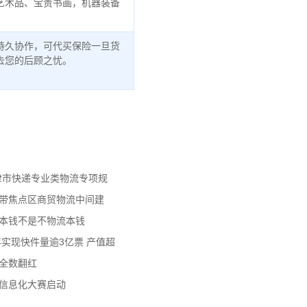
艺术品、宝贵书画，机器装备
持久协作，可代买保险一旦货
去您的后顾之忧。
天津市快递专业类物流专项规
济带焦点区商贸物流中间建
流本钱不是不物流本钱
年实现快件量逾3亿票 产值超
数全数翻红
员信息化大赛启动