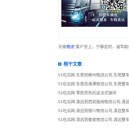
天南
物流
“客户至上，宁静定时，诚笃取
相干文章
51吃瓜网:零担货色托运法式操持