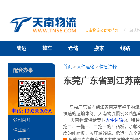
天南物流公司接待您
（一站式
陆运
整车
仓储
搬家
线路
首页
>
大件运输
>
信息注释
配套办事
东莞广东省到江苏南
东莞广东省内到江苏南京市整车物流及
快速的运输体例。天南物流惯例公路整车
公司简介
天南物流供给专业
大件运输
ꦿ，特种
拖二、一拖三、二拖三的凹凸板，承载80
停业流程
度的伸缩板、液压轴线板。承运广东全
专线收集
东莞至南京整车物流大件运输达到都