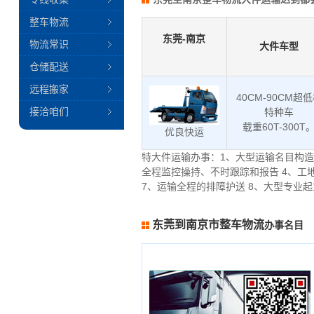
整车物流
东莞-南京
物流常识
大件车型
仓储配送
远程搬家
40CM-90CM超
接洽咱们
特种车
载重60T-300T
优良快运
特大件运输办事：1、大型运输名目构造
全程监控操持、不时跟踪和报告 4、工
7、运输全程的排障护送 8、大型专业
东莞到南京市整车物流
办事名目