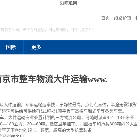
51吃瓜网
首页
线路价钱
物流办事公司，天下专线直达，回程车调剂，门到门办事！）
国际
更多
京市整车物流大件运输www.
大件运输，专车运输速率快，宁静性最高，点到点直达，半途无需卸货
运输可供给可供给荷载1吨-31吨平板车高栏车厢式车等各类车型。
车，大件运输专业处置计划的三方物流公司，可随时派遣4.2—18.5米长、
—180立方、20—60吨。低底盘半挂车、凹型板车和承载300吨内的
省至天下各地的超长、超宽、超高的大型机器装备。
会及运输名目