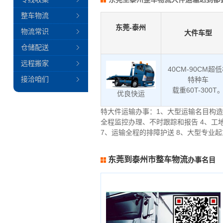
整车物流
东莞-泰州
物流常识
大件车型
仓储配送
远程搬家
40CM-90CM超
接洽咱们
特种车
载重60T-300T
优良快运
特大件运输办事：1、大型运输名目构造
全程监控办理、不时跟踪和报告 4、工
7、运输全程的排障护送 8、大型专业
东莞到泰州市整车物流
办事名目