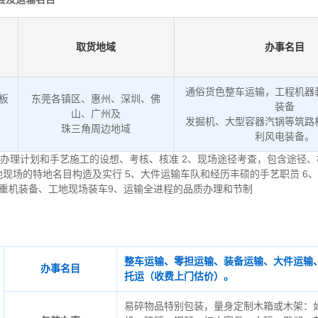
取货地域
办事名目
通俗货色整车运输，工程机器
低板
东莞各镇区、惠州、深圳、佛
装备
山、广州及
发掘机、大型容器汽锅等筑路
。
珠三角周边地域
利风电装备。
办理计划和手艺施工的设想、考核、核准 2、现场途径考查，包含途径、
地现场的特地名目构造及实行 5、大件运输车队和经历丰硕的手艺职员 6
起重机装备、工地现场装车9、运输全进程的品质办理和节制
整车运输、零担运输、装备运输、大件运输
办事名目
托运（收费上门估价）。
易碎物品特别包装，量身定制木箱或木架：