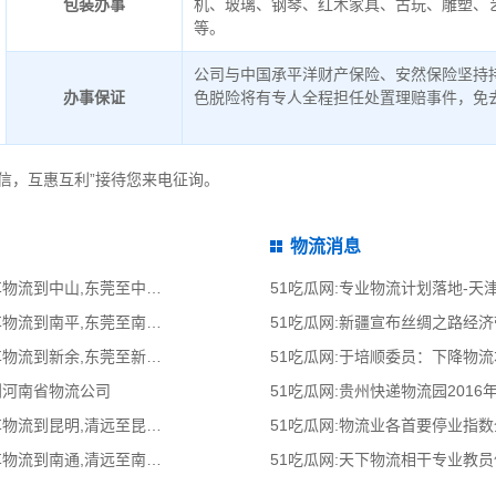
包装办事
机、玻璃、钢琴、红木家具、古玩、雕塑、
等。
公司与中国承平洋财产保险、安然保险坚持
办事保证
色脱险将有专人全程担任处置理赔事件，免
信，互惠互利”接待您来电征询。
物流消息
51吃瓜网:东莞到中山物流公司,东莞整车物流到中山,东莞至中山物流专线 - 天南
51吃瓜网:专业物流计划落地-
51吃瓜网:东莞到南平物流公司,东莞整车物流到南平,东莞至南平物流专线 - 天南
51吃瓜网:新疆宣布丝绸之路经
51吃瓜网:东莞到新余物流公司,东莞整车物流到新余,东莞至新余物流专线 - 天南
51吃瓜网:于培顺委员：下降物
到河南省物流公司
51吃瓜网:贵州快递物流园2016
51吃瓜网:清远到昆明物流公司,清远整车物流到昆明,清远至昆明物流专线 - 天南
51吃瓜网:物流业各首要停业指
51吃瓜网:清远到南通物流公司,清远整车物流到南通,清远至南通物流专线 - 天南
51吃瓜网:天下物流相干专业教