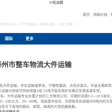
51吃瓜网
首页
线路价钱
物流办事公司，天下专线直达，回程车调剂，门到门办事！）
国际
更多
泰州市整车物流大件运输
大件运输，专车运输速率快，宁静性最高，点到点直达，半途无需卸货
运输可供给可供给荷载1吨-31吨平板车高栏车厢式车等各类车型。
车，大件运输专业处置计划的三方物流公司，可随时派遣4.2—18.5米长、
—180立方、20—60吨。低底盘半挂车、凹型板车和承载300吨内的
省至天下各地的超长、超宽、超高的大型机器装备。
会及运输名目