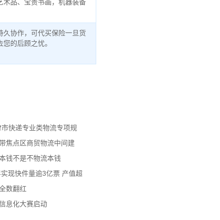
艺术品、宝贵书画，机器装备
持久协作，可代买保险一旦货
去您的后顾之忧。
天津市快递专业类物流专项规
济带焦点区商贸物流中间建
流本钱不是不物流本钱
年实现快件量逾3亿票 产值超
数全数翻红
员信息化大赛启动