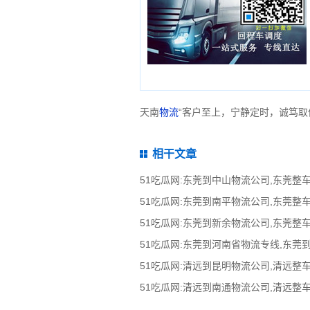
天南
物流
“客户至上，宁静定时，诚笃取
相干文章
51吃瓜网:东莞到河南省物流专线,东莞