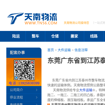
天南物流公司接待您
（一站式
陆运
整车
仓储
搬家
线路
首页
>
大件运输
>
信息注释
配套办事
东莞广东省到江苏
东莞广东省内到江苏泰州市整车物流及
快速的运输体例。天南物流惯例公路整车
公司简介
天南物流供给专业
大件运输
♔，特种
拖二、一拖三、二拖三的凹凸板，承载80
停业流程
度的伸缩板、液压轴线板。承运广东全
专线收集
东莞至泰州整车物流大件运输达到都