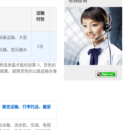
在线征询
运输
时效
装备运输、大型
2天
机器。变压器水
桥梁承载才能的验算 3、货色的
、超重、超限货色的公路运输办事
、展览运输、行李托运、搬家
任务时候：07:30 – – 23:30
停业德律风：13925830399
如冰箱、洗衣机、空调、电视