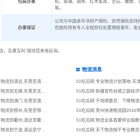
包装办事
机、玻璃、钢琴、红木家具、古玩、雕塑、
等。
公司与中国承平洋财产保险、安然保险坚持
办事保证
色脱险将有专人全程担任处置理赔事件，免
信，互惠互利”接待您来电征询。
物流消息
51吃瓜网:东莞到清远物流公司,东莞整车物流到清远,东莞至清远物流专线 - 天南
51吃瓜网:专业物流计划落地-
51吃瓜网:东莞到无锡物流公司,东莞整车物流到无锡,东莞至无锡物流专线 - 天南
51吃瓜网:新疆宣布丝绸之路经
51吃瓜网:东莞到澳门物流公司,东莞整车物流到澳门,东莞至澳门物流专线 - 天南
51吃瓜网:于培顺委员：下降物
51吃瓜网:东莞到鄂州物流公司,东莞整车物流到鄂州,东莞至鄂州物流专线 - 天南
51吃瓜网:贵州快递物流园2016
51吃瓜网:清远到衢州物流公司,清远整车物流到衢州,清远至衢州物流专线 - 天南
51吃瓜网:物流业各首要停业指
51吃瓜网:清远到宁波物流公司,清远整车物流到宁波,清远至宁波物流专线 - 天南
51吃瓜网:天下物流相干专业教