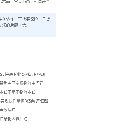
艺术品、宝贵书画，机器装备
持久协作，可代买保险一旦货
去您的后顾之忧。
天津市快递专业类物流专项规
济带焦点区商贸物流中间建
流本钱不是不物流本钱
年实现快件量逾3亿票 产值超
数全数翻红
员信息化大赛启动