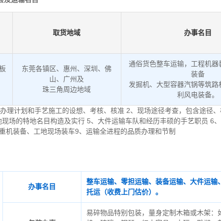
取货地域
办事名目
通俗货色整车运输，工程机器
低板
东莞各镇区、惠州、深圳、佛
装备
山、广州及
发掘机、大型容器汽锅等筑路
。
珠三角周边地域
利风电装备。
办理计划和手艺施工的设想、考核、核准 2、现场途径考查，包含途径、
地现场的特地名目构造及实行 5、大件运输车队和经历丰硕的手艺职员 6
起重机装备、工地现场装车9、运输全进程的品质办理和节制
整车运输、零担运输、装备运输、大件运输
办事名目
托运（收费上门估价）。
易碎物品特别包装，量身定制木箱或木架：