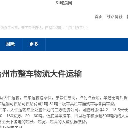
51吃瓜网
首页
线路价钱
物流办事公司，天下专线直达，回程车调剂，门到门办事！）
国际
更多
台州市整车物流大件运输
大件运输，专车运输速率快，宁静性最高，点到点直达，半途无需卸货
运输可供给可供给荷载1吨-31吨平板车高栏车厢式车等各类车型。
车，大件运输专业处置计划的三方物流公司，可随时派遣4.2—18.5米长、
—180立方、20—60吨。低底盘半挂车、凹型板车和承载300吨内的
省至天下各地的超长、超宽、超高的大型机器装备。
会及运输名目