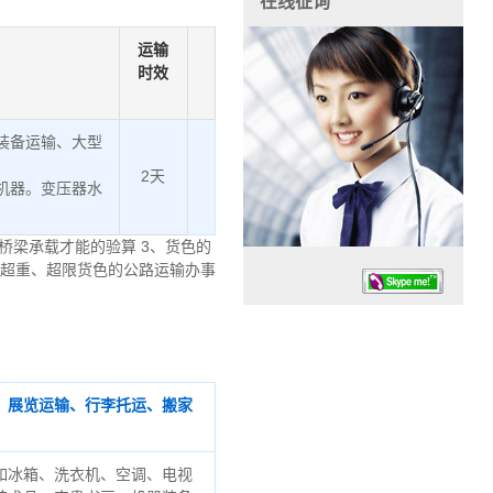
在线征询
运输
时效
装备运输、大型
2天
机器。变压器水
桥梁承载才能的验算 3、货色的
、超重、超限货色的公路运输办事
、展览运输、行李托运、搬家
任务时候：07:30 – – 23:30
停业德律风：13925830399
如冰箱、洗衣机、空调、电视