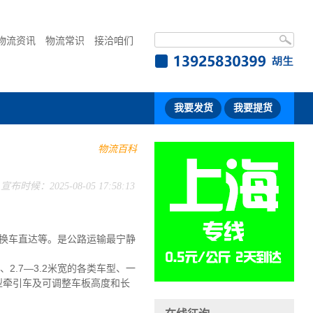
物流资讯
物流常识
接洽咱们
我要发货
我要提货
物流百科
宣布时候：2025-08-05 17:58:13
换车直达等。是公路运输最宁静
2.7—3.2米宽的各类车型、一
大型牵引车及可调整车板高度和长