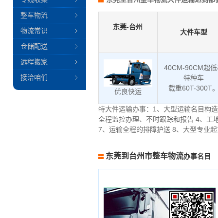
整车物流
东莞-台州
物流常识
大件车型
仓储配送
远程搬家
40CM-90CM超
接洽咱们
特种车
载重60T-300T
优良快运
特大件运输办事：1、大型运输名目构造
全程监控办理、不时跟踪和报告 4、工
7、运输全程的排障护送 8、大型专业
东莞到台州市整车物流
办事名目