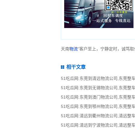
天南
物流
“客户至上，宁静定时，诚笃取
相干文章