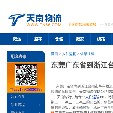
天南物流公司接待您
（一站式
陆运
整车
仓储
搬家
线路
首页
>
大件运输
>
信息注释
配套办事
东莞广东省到浙江
东莞广东省内到浙江台州市整车物流及
快速的运输体例。天南物流惯例公路整车
公司简介
天南物流供给专业
大件运输
ꦚ，特种
拖二、一拖三、二拖三的凹凸板，承载80
停业流程
度的伸缩板、液压轴线板。承运广东全
专线收集
东莞至台州整车物流大件运输达到都