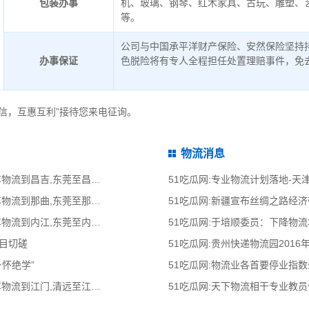
包装办事
机、玻璃、钢琴、红木家具、古玩、雕塑、
等。
公司与中国承平洋财产保险、安然保险坚持
办事保证
色脱险将有专人全程担任处置理赔事件，免
信，互惠互利”接待您来电征询。
物流消息
51吃瓜网:东莞到昌吉物流公司,东莞整车物流到昌吉,东莞至昌吉物流专线 - 天南
51吃瓜网:专业物流计划落地-
51吃瓜网:东莞到那曲物流公司,东莞整车物流到那曲,东莞至那曲物流专线 - 天南
51吃瓜网:新疆宣布丝绸之路经
51吃瓜网:东莞到内江物流公司,东莞整车物流到内江,东莞至内江物流专线 - 天南
51吃瓜网:于培顺委员：下降物
题目切磋
51吃瓜网:贵州快递物流园2016
身怀绝学”
51吃瓜网:物流业各首要停业指
51吃瓜网:清远到江门物流公司,清远整车物流到江门,清远至江门物流专线 - 天南
51吃瓜网:天下物流相干专业教