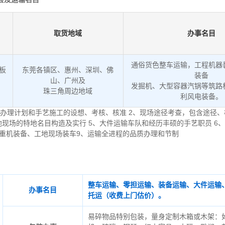
取货地域
办事名目
通俗货色整车运输，工程机器
低板
东莞各镇区、惠州、深圳、佛
装备
山、广州及
发掘机、大型容器汽锅等筑路
。
珠三角周边地域
利风电装备。
办理计划和手艺施工的设想、考核、核准 2、现场途径考查，包含途径、
地现场的特地名目构造及实行 5、大件运输车队和经历丰硕的手艺职员 6
起重机装备、工地现场装车9、运输全进程的品质办理和节制
整车运输、零担运输、装备运输、大件运输
办事名目
托运（收费上门估价）。
易碎物品特别包装，量身定制木箱或木架：