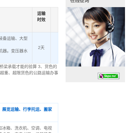
在线征询
运输
时效
装备运输、大型
2天
机器。变压器水
桥梁承载才能的验算 3、货色的
、超重、超限货色的公路运输办事
、展览运输、行李托运、搬家
任务时候：07:30 – – 23:30
停业德律风：13925830399
如冰箱、洗衣机、空调、电视