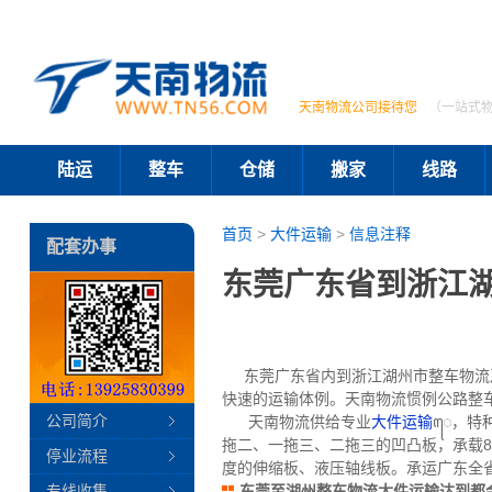
天南物流公司接待您
（一站式
陆运
整车
仓储
搬家
线路
首页
>
大件运输
>
信息注释
配套办事
东莞广东省到浙江
东莞广东省内到浙江湖州市整车物流及
快速的运输体例。天南物流惯例公路整车
公司简介
天南物流供给专业
大件运输
ꦺ，特种
拖二、一拖三、二拖三的凹凸板，承载80
停业流程
度的伸缩板、液压轴线板。承运广东全
专线收集
东莞至湖州整车物流大件运输达到都