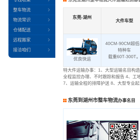
整车物流
东莞-湖州
物流常识
大件车型
仓储配送
远程搬家
40CM-90CM超
接洽咱们
特种车
载重60T-300T
优良快运
特大件运输办事：1、大型运输名目构造
全程监控办理、不时跟踪和报告 4、工
7、运输全程的排障护送 8、大型专业
东莞到湖州市整车物流
办事名目