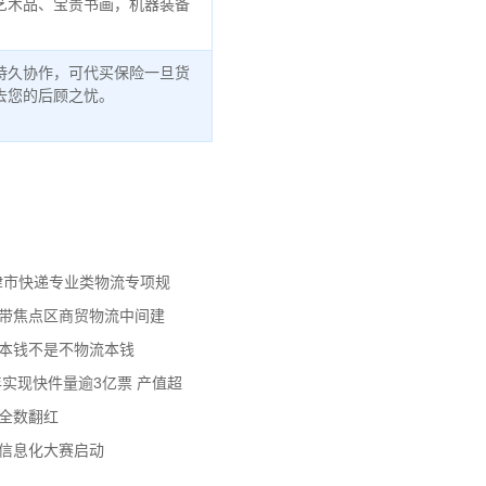
艺术品、宝贵书画，机器装备
持久协作，可代买保险一旦货
去您的后顾之忧。
天津市快递专业类物流专项规
济带焦点区商贸物流中间建
流本钱不是不物流本钱
年实现快件量逾3亿票 产值超
数全数翻红
员信息化大赛启动