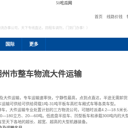
51吃瓜网
首页
线路价钱
物流办事公司，天下专线直达，回程车调剂，门到门办事！）
国际
更多
湖州市整车物流大件运输
大件运输，专车运输速率快，宁静性最高，点到点直达，半途无需卸货
运输可供给可供给荷载1吨-31吨平板车高栏车厢式车等各类车型。
车，大件运输专业处置计划的三方物流公司，可随时派遣4.2—18.5米长、
—180立方、20—60吨。低底盘半挂车、凹型板车和承载300吨内的
省至天下各地的超长、超宽、超高的大型机器装备。
会及运输名目