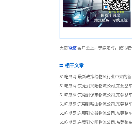
天南
物流
“客户至上，宁静定时，诚笃取
相干文章
51吃瓜网:最新政策给物风行业带来的