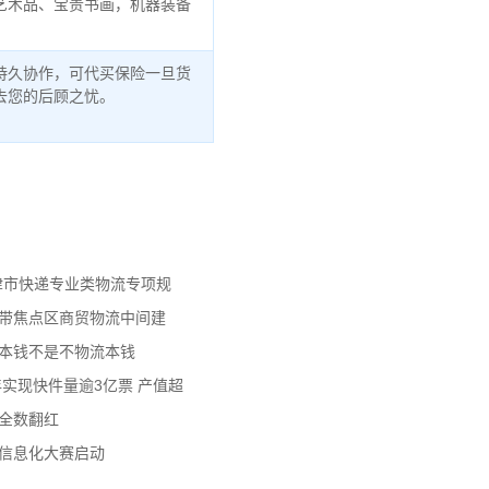
艺术品、宝贵书画，机器装备
持久协作，可代买保险一旦货
去您的后顾之忧。
天津市快递专业类物流专项规
济带焦点区商贸物流中间建
流本钱不是不物流本钱
年实现快件量逾3亿票 产值超
数全数翻红
员信息化大赛启动