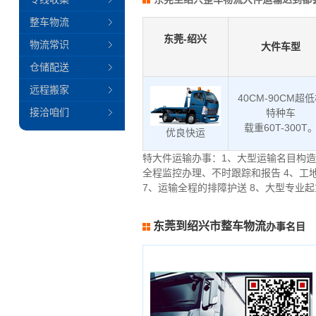
整车物流
东莞-绍兴
物流常识
大件车型
仓储配送
远程搬家
40CM-90CM超
接洽咱们
特种车
载重60T-300T
优良快运
特大件运输办事：1、大型运输名目构造
全程监控办理、不时跟踪和报告 4、工
7、运输全程的排障护送 8、大型专业
东莞到绍兴市整车物流
办事名目