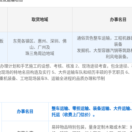
取货地域
办事名目
通俗货色整车运输，工程机器
低板
东莞各镇区、惠州、深圳、佛
装备
山、广州及
发掘机、大型容器汽锅等筑路
。
珠三角周边地域
利风电装备。
办理计划和手艺施工的设想、考核、核准 2、现场途径考查，包含途径、
地现场的特地名目构造及实行 5、大件运输车队和经历丰硕的手艺职员 6
起重机装备、工地现场装车9、运输全进程的品质办理和节制
整车运输、零担运输、装备运输、大件运输
办事名目
托运（收费上门估价）。
易碎物品特别包装，量身定制木箱或木架：