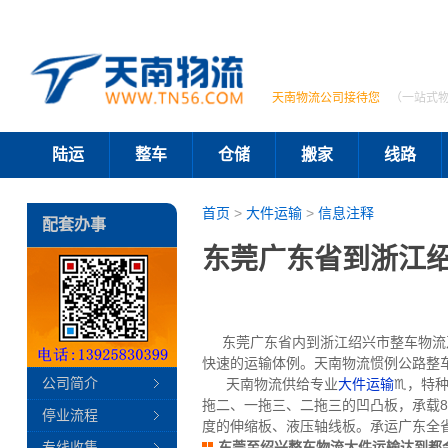
天南物流公司接待您
（一站式
陆运
整车
仓储
搬家
线路
首页
>
大件运输
>
信息注释
配套办事
东莞广东省到浙江
东莞广东省内到浙江绍兴市整车物流及
快速的运输体例。天南物流惯例公路整车
公司简介
天南物流供给专业
大件运输
♏，特种
拖二、一拖三、二拖三的凹凸板，承载80
停业流程
度的伸缩板、液压轴线板。承运广东全
专线收集
东莞至绍兴整车物流大件运输达到都