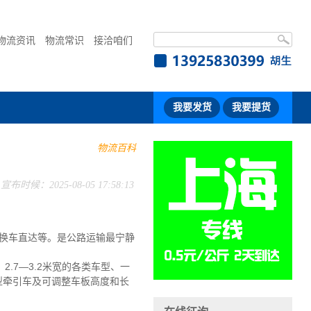
物流资讯
物流常识
接洽咱们
我要发货
我要提货
物流百科
宣布时候：2025-08-05 17:58:13
换车直达等。是公路运输最宁静
2.7—3.2米宽的各类车型、一
大型牵引车及可调整车板高度和长