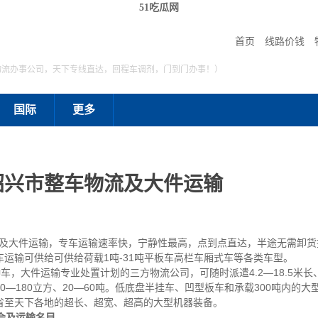
51吃瓜网
首页
线路价钱
物流办事公司，天下专线直达，回程车调剂，门到门办事！）
国际
更多
绍兴市整车物流及大件运输
大件运输，专车运输速率快，宁静性最高，点到点直达，半途无需卸货
运输可供给可供给荷载1吨-31吨平板车高栏车厢式车等各类车型。
车，大件运输专业处置计划的三方物流公司，可随时派遣4.2—18.5米长、
—180立方、20—60吨。低底盘半挂车、凹型板车和承载300吨内的
省至天下各地的超长、超宽、超高的大型机器装备。
会及运输名目