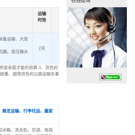
在线征询
运输
时效
装备运输、大型
2天
机器。变压器水
桥梁承载才能的验算 3、货色的
、超重、超限货色的公路运输办事
、展览运输、行李托运、搬家
任务时候：07:30 – – 23:30
停业德律风：13925830399
如冰箱、洗衣机、空调、电视