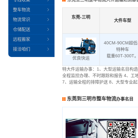
整车物流
东莞-三明
物流常识
大件车型
仓储配送
远程搬家
40CM-90CM超
接洽咱们
特种车
载重60T-300T
优良快运
特大件运输办事：1、大型运输名目构造
全程监控办理、不时跟踪和报告 4、工
7、运输全程的排障护送 8、大型专业
东莞到三明市整车物流
办事名目