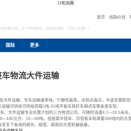
51吃瓜网
首页
线路价钱
物流办事公司，天下专线直达，回程车调剂，门到门办事！）
国际
更多
整车物流大件运输
大件运输，专车运输速率快，宁静性最高，点到点直达，半途无需卸货
运输可供给可供给荷载1吨-31吨平板车高栏车厢式车等各类车型。
车，大件运输专业处置计划的三方物流公司，可随时派遣4.2—18.5米长、
—180立方、20—60吨。低底盘半挂车、凹型板车和承载300吨内的
省至天下各地的超长、超宽、超高的大型机器装备。
会及运输名目