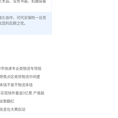
艺术品、宝贵书画，机器装备
持久协作，可代买保险一旦货
去您的后顾之忧。
天津市快递专业类物流专项规
济带焦点区商贸物流中间建
流本钱不是不物流本钱
年实现快件量逾3亿票 产值超
数全数翻红
员信息化大赛启动