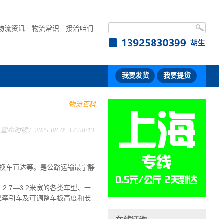
物流资讯
物流常识
接洽咱们
我要发货
我要提货
物流百科
宣布时候：2025-08-05 17:58:13
换车直达等。是公路运输最宁静
2.7—3.2米宽的各类车型、一
大型牵引车及可调整车板高度和长