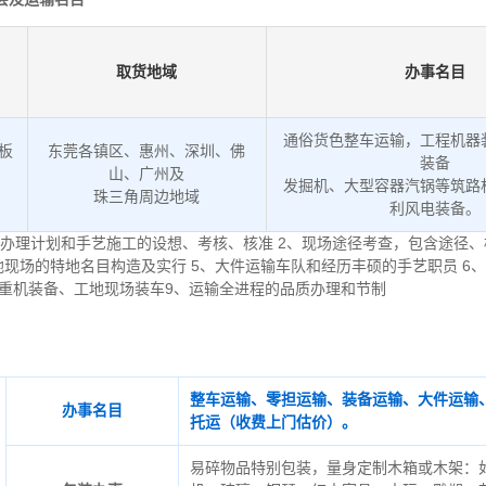
取货地域
办事名目
通俗货色整车运输，工程机器
低板
东莞各镇区、惠州、深圳、佛
装备
山、广州及
发掘机、大型容器汽锅等筑路
。
珠三角周边地域
利风电装备。
办理计划和手艺施工的设想、考核、核准 2、现场途径考查，包含途径、
地现场的特地名目构造及实行 5、大件运输车队和经历丰硕的手艺职员 6
起重机装备、工地现场装车9、运输全进程的品质办理和节制
整车运输、零担运输、装备运输、大件运输
办事名目
托运（收费上门估价）。
易碎物品特别包装，量身定制木箱或木架：