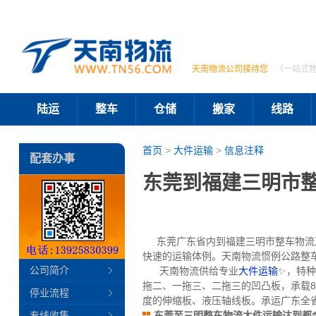
天南物流公司接待您
（一站式
陆运
整车
仓储
搬家
线路
首页
>
大件运输
>
信息注释
配套办事
东莞到福建三明市
东莞广东省内到福建三明市整车物流及
快速的运输体例。天南物流惯例公路整车
公司简介
天南物流供给专业
大件运输
✨，特种
拖二、一拖三、二拖三的凹凸板，承载80
停业流程
度的伸缩板、液压轴线板。承运广东全
专线收集
东莞至三明整车物流大件运输达到都