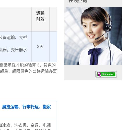
在线征询
运输
时效
装备运输、大型
2天
机器。变压器水
桥梁承载才能的验算 3、货色的
、超重、超限货色的公路运输办事
、展览运输、行李托运、搬家
任务时候：07:30 – – 23:30
停业德律风：13925830399
如冰箱、洗衣机、空调、电视