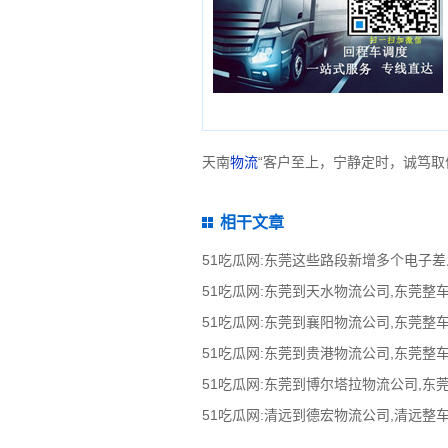
天南
物流
“客户至上，宁静定时，诚笃取
相干文章
51吃瓜网:东莞这些路段新增多个电子