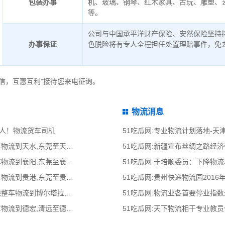
包装办事
机、玻璃、钢琴、红木家具、古玩、雕塑、
等。
公司与中国承平洋财产保险、安然保险坚持
办事保证
色脱险将有专人全程担任处置理赔事件，免
信，互惠互利”接待您来电征询。
物流消息
差人！物流货车司机
51吃瓜网:专业物流计划落地-
51吃瓜网:东莞到天水物流公司,东莞整车物流到天水,东莞至天水物流专线 - 天南
51吃瓜网:新疆宣布丝绸之路经
51吃瓜网:东莞到襄阳物流公司,东莞整车物流到襄阳,东莞至襄阳物流专线 - 天南
51吃瓜网:于培顺委员：下降物
51吃瓜网:东莞到贵港物流公司,东莞整车物流到贵港,东莞至贵港物流专线 - 天南
51吃瓜网:贵州快递物流园2016
51吃瓜网:东莞到博尔塔拉物流公司,东莞整车物流到博尔塔拉,东莞至博尔塔拉物流
51吃瓜网:物流业各首要停业指
51吃瓜网:清远到德宏物流公司,清远整车物流到德宏,清远至德宏物流专线 - 天南
51吃瓜网:天下物流相干专业教