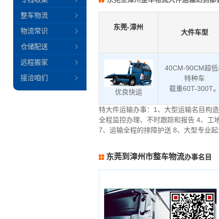
整车物流
东莞-漳州
物流常识
大件车型
仓储配送
远程搬家
40CM-90CM超
接洽咱们
特种车
载重60T-300T
优良快运
特大件运输办事：1、大型运输名目构造
全程监控办理、不时跟踪和报告 4、工
7、运输全程的排障护送 8、大型专业
东莞到漳州市整车物流
办事名目