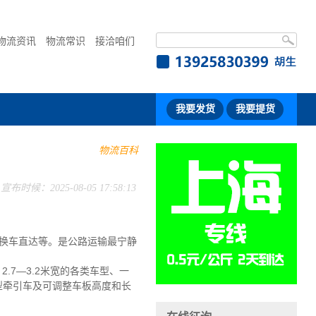
物流资讯
物流常识
接洽咱们
我要发货
我要提货
物流百科
宣布时候：2025-08-05 17:58:13
换车直达等。是公路运输最宁静
2.7—3.2米宽的各类车型、一
大型牵引车及可调整车板高度和长