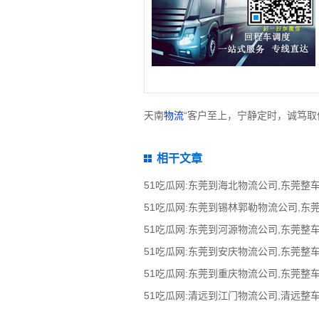
天南
物流
“客户至上，宁静定时，诚笃取
相干文章