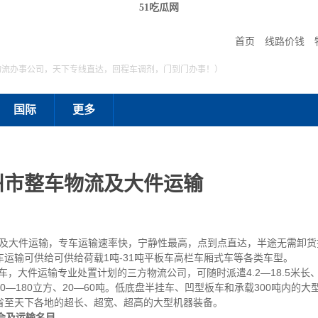
51吃瓜网
首页
线路价钱
物流办事公司，天下专线直达，回程车调剂，门到门办事！）
国际
更多
州市整车物流及大件运输
大件运输，专车运输速率快，宁静性最高，点到点直达，半途无需卸货
运输可供给可供给荷载1吨-31吨平板车高栏车厢式车等各类车型。
种车，大件运输专业处置计划的三方物流公司，可随时派遣4.2—18.5米长、
—180立方、20—60吨。低底盘半挂车、凹型板车和承载300吨内的
省至天下各地的超长、超宽、超高的大型机器装备。
会及运输名目