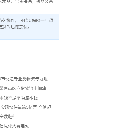
艺术品、宝贵书画，机器装备
持久协作，可代买保险一旦货
去您的后顾之忧。
天津市快递专业类物流专项规
济带焦点区商贸物流中间建
流本钱不是不物流本钱
年实现快件量逾3亿票 产值超
数全数翻红
员信息化大赛启动