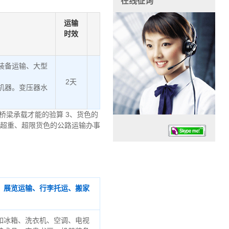
在线征询
运输
时效
装备运输、大型
2天
机器。变压器水
桥梁承载才能的验算 3、货色的
、超重、超限货色的公路运输办事
、展览运输、行李托运、搬家
任务时候：07:30 – – 23:30
停业德律风：13925830399
如冰箱、洗衣机、空调、电视