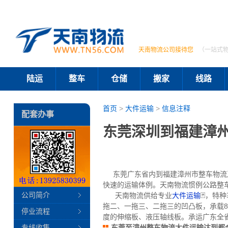
天南物流公司接待您
（一站式
陆运
整车
仓储
搬家
线路
首页
>
大件运输
>
信息注释
配套办事
东莞深圳到福建漳
东莞广东省内到福建漳州市整车物流及
快速的运输体例。天南物流惯例公路整车
公司简介
天南物流供给专业
大件运输
🃏，特
拖二、一拖三、二拖三的凹凸板，承载80
停业流程
度的伸缩板、液压轴线板。承运广东全
专线收集
东莞至漳州整车物流大件运输达到都