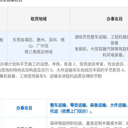
取货地域
办事名目
通俗货色整车运输，工程机器
低板
东莞各镇区、惠州、深圳、佛
装备
山、广州及
发掘机、大型容器汽锅等筑路
。
珠三角周边地域
利风电装备。
办理计划和手艺施工的设想、考核、核准 2、现场途径考查，包含途径、
地现场的特地名目构造及实行 5、大件运输车队和经历丰硕的手艺职员 6
起重机装备、工地现场装车9、运输全进程的品质办理和节制
整车运输、零担运输、装备运输、大件运输
办事名目
托运（收费上门估价）。
易碎物品特别包装，量身定制木箱或木架：