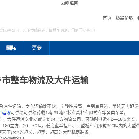
51吃瓜网
首页
线路价钱
物流办事公司，天下专线直达，回程车调剂，门到门办事！）
国际
更多
乡市整车物流及大件运输
大件运输，专车运输速率快，宁静性最高，点到点直达，半途无需卸货
车运输
可供给可供给荷载1吨-31吨平板车高栏车厢式车等各类车型。
种车，大件运输专业处置计划的三方物流公司，可随时派遣4.2—18.5米长、
180立方、20—60吨。低底盘半挂车、凹型板车和承载300吨内的大
至天下各地的超长、超宽、超高的大型机器装备。
会及运输名目