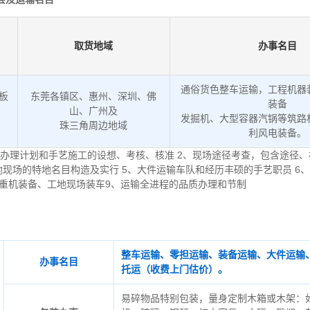
取货地域
办事名目
通俗货色整车运输，工程机器
低板
东莞各镇区、惠州、深圳、佛
装备
山、广州及
发掘机、大型容器汽锅等筑路
。
珠三角周边地域
利风电装备。
办理计划和手艺施工的设想、考核、核准 2、现场途径考查，包含途径、
地现场的特地名目构造及实行 5、大件运输车队和经历丰硕的手艺职员 6
起重机装备、工地现场装车9、运输全进程的品质办理和节制
整车运输、零担运输、装备运输、大件运输
办事名目
托运（收费上门估价）。
易碎物品特别包装，量身定制木箱或木架：