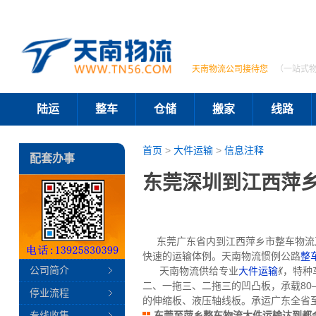
天南物流公司接待您
（一站式
陆运
整车
仓储
搬家
线路
首页
>
大件运输
>
信息注释
配套办事
东莞深圳到江西萍
东莞广东省内到江西萍乡市整车物流及
快速的运输体例。天南物流惯例公路
整
公司简介
天南物流供给专业
大件运输
💃，特
二、一拖三、二拖三的凹凸板，承载80—
停业流程
的伸缩板、液压轴线板。承运广东全省
专线收集
东莞至萍乡整车物流大件运输达到都