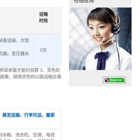
在线征询
运输
时效
装备运输、大型
2天
机器。变压器水
桥梁承载才能的验算 3、货色的
、超重、超限货色的公路运输办事
、展览运输、行李托运、搬家
任务时候：07:30 – – 23:30
停业德律风：13925830399
如冰箱、洗衣机、空调、电视