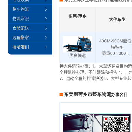
整车物流
东莞-萍乡
物流常识
大件车型
仓储配送
远程搬家
40CM-90CM超
接洽咱们
特种车
载重60T-300T
优良快运
特大件运输办事：1、大型运输名目构造
全程监控办理、不时跟踪和报告 4、工
7、运输全程的排障护送 8、大型专业
东莞到萍乡市整车物流
办事名目