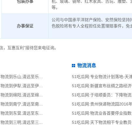
包装办事
机、玻璃、钢琴、红木家具、古玩、雕塑、
等。
公司与中国承平洋财产保险、安然保险坚持
办事保证
色脱险将有专人全程担任处置理赔事件，免
信，互惠互利”接待您来电征询。
物流消息
51吃瓜网:清远到乐山物流公司,清远整车物流到乐山,清远至乐山物流专线 - 天南
51吃瓜网:专业物流计划落地-
51吃瓜网:清远到伊犁物流公司,清远整车物流到伊犁,清远至伊犁物流专线 - 天南
51吃瓜网:新疆宣布丝绸之路经
51吃瓜网:清远到绵阳物流公司,清远整车物流到绵阳,清远至绵阳物流专线 - 天南
51吃瓜网:于培顺委员：下降物
51吃瓜网:清远到南宁物流公司,清远整车物流到南宁,清远至南宁物流专线 - 天南
51吃瓜网:贵州快递物流园2016
51吃瓜网:清远到东营物流公司,清远整车物流到东营,清远至东营物流专线 - 天南
51吃瓜网:物流业各首要停业指
51吃瓜网:清远到三明物流公司,清远整车物流到三明,清远至三明物流专线 - 天南
51吃瓜网:天下物流相干专业教