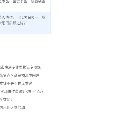
艺术品、宝贵书画，机器装备
持久协作，可代买保险一旦货
去您的后顾之忧。
天津市快递专业类物流专项规
济带焦点区商贸物流中间建
流本钱不是不物流本钱
年实现快件量逾3亿票 产值超
数全数翻红
员信息化大赛启动