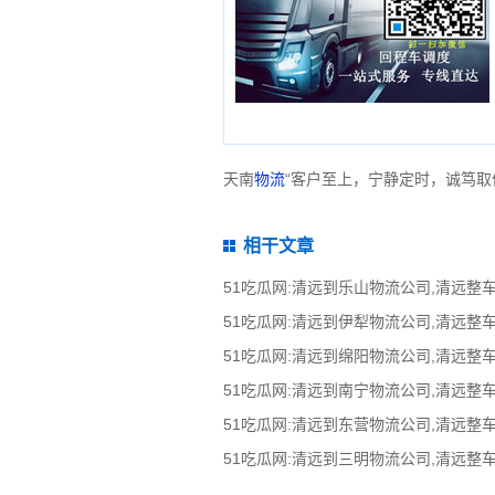
天南
物流
“客户至上，宁静定时，诚笃取
相干文章