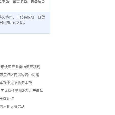
艺术品、宝贵书画，机器装备
持久协作，可代买保险一旦货
去您的后顾之忧。
天津市快递专业类物流专项规
济带焦点区商贸物流中间建
流本钱不是不物流本钱
年实现快件量逾3亿票 产值超
数全数翻红
员信息化大赛启动