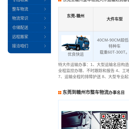
整车物流
东莞-赣州
物流常识
大件车型
仓储配送
远程搬家
40CM-90CM超
接洽咱们
特种车
载重60T-300T
优良快运
特大件运输办事：1、大型运输名目构造
全程监控办理、不时跟踪和报告 4、工
7、运输全程的排障护送 8、大型专业
东莞到赣州市整车物流
办事名目