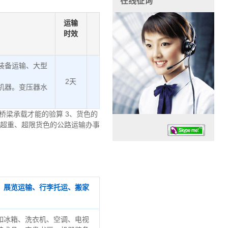
在线征询
运输
时效
装备运输、大型
2天
机器。变压器水
桥梁承载才能的验算 3、货色的
、超重、超限货色的公路运输办事
、展览运输、行李托运、搬家
任务时候：07:30 – – 23:30
停业德律风：13925830399
如冰箱、洗衣机、空调、电视