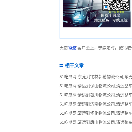
天南
物流
“客户至上，宁静定时，诚笃取
相干文章