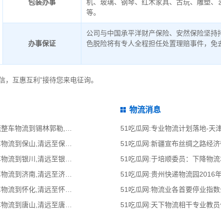
包装办事
机、玻璃、钢琴、红木家具、古玩、雕塑、
等。
公司与中国承平洋财产保险、安然保险坚持
办事保证
色脱险将有专人全程担任处置理赔事件，免
信，互惠互利”接待您来电征询。
物流消息
51吃瓜网:东莞到锡林郭勒物流公司,东莞整车物流到锡林郭勒,东莞至锡林郭勒物流
51吃瓜网:专业物流计划落地-
51吃瓜网:清远到保山物流公司,清远整车物流到保山,清远至保山物流专线 - 天南
51吃瓜网:新疆宣布丝绸之路经
51吃瓜网:清远到银川物流公司,清远整车物流到银川,清远至银川物流专线 - 天南
51吃瓜网:于培顺委员：下降物
51吃瓜网:清远到济南物流公司,清远整车物流到济南,清远至济南物流专线 - 天南
51吃瓜网:贵州快递物流园2016
51吃瓜网:清远到怀化物流公司,清远整车物流到怀化,清远至怀化物流专线 - 天南
51吃瓜网:物流业各首要停业指
51吃瓜网:清远到唐山物流公司,清远整车物流到唐山,清远至唐山物流专线 - 天南
51吃瓜网:天下物流相干专业教