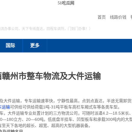
51吃瓜网
首页
线路价钱
物流办事公司，天下专线直达，回程车调剂，门到门办事！）
国际
更多
西赣州市整车物流及大件运输
大件运输，专车运输速率快，宁静性最高，点到点直达，半途无需卸货
车运输
可供给可供给荷载1吨-31吨平板车高栏车厢式车等各类车型。
车，大件运输专业处置计划的三方物流公司，可随时派遣4.2—18.5米长、
—180立方、20—60吨。低底盘半挂车、凹型板车和承载300吨内的
省至天下各地的超长、超宽、超高的大型机器装备。
会及运输名目