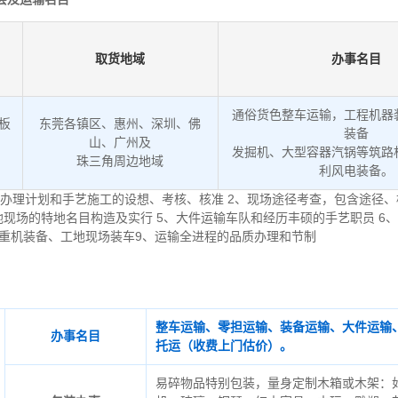
取货地域
办事名目
通俗货色整车运输，工程机器
低板
东莞各镇区、惠州、深圳、佛
装备
山、广州及
发掘机、大型容器汽锅等筑路
。
珠三角周边地域
利风电装备。
办理计划和手艺施工的设想、考核、核准 2、现场途径考查，包含途径、
地现场的特地名目构造及实行 5、大件运输车队和经历丰硕的手艺职员 6
起重机装备、工地现场装车9、运输全进程的品质办理和节制
整车运输、零担运输、装备运输、大件运输
办事名目
托运（收费上门估价）。
易碎物品特别包装，量身定制木箱或木架：