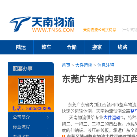
天南物流公司接待您
（一站式
陆运
整车
仓储
搬家
线路
首页
>
大件运输
>
信息注释
配套办事
东莞广东省内到江
东莞广东省内到江西赣州市整车物流及
快速的运输体例。天南物流惯例公路
整
公司简介
天南物流供给专业
大件运输
ಌ，特种
拖二、一拖三、二拖三的凹凸板，承载80
停业流程
度的伸缩板、液压轴线板。承运广东全
专线收集
东莞至赣州整车物流大件运输达到都