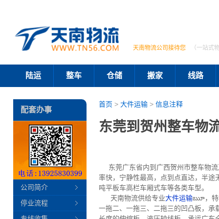
天南物流公司接待您
（一站式
陆运
整车
仓储
搬家
线路
首页
>
大件运输
>
信息注释
配套办事
东莞到贺州整车物
东莞广东省内到广西贺州市整车物流及
率快，宁静性最高，点到点直达，半途
公司简介
吨平板车高栏车厢式车等各类车型。
天南物流供给专业
大件运输
ౠ，特种
停业流程
一拖二、一拖三、二拖三的凹凸板，承载8
专线收集
长度的伸缩板、液压轴线板。承运广东