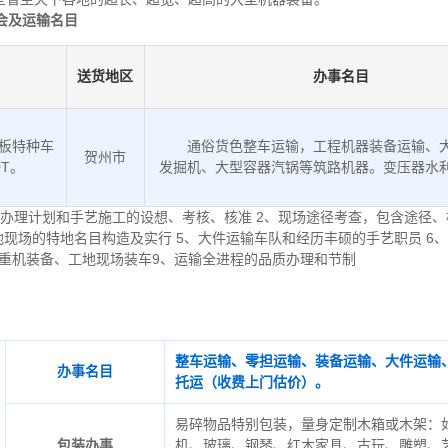
会及运输名目
送货地区
办事名目
低板特种车
通俗货色整车运输，工程机器装备运输、
贺州市
0T。
发掘机、大型容器汽锅等筑路机器。变压器水
办理计划和手艺施工的设想、考核、核准 2、现场途径考查，包含途径、
地现场的特地名目构造及实行 5、大件运输车队和经历丰硕的手艺职员 6
起重机装备、工地现场装车9、运输全进程的品质办理和节制
整车运输、零担运输、装备运输、大件运输
办事名目
托运（收费上门估价）。
易碎物品特别包装，量身定制木箱或木架：
包装办事
机、玻璃、钢琴、红木家具、古玩、雕塑、