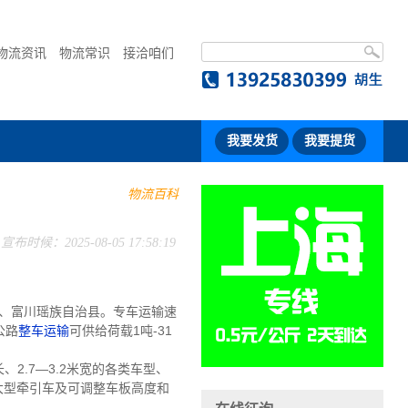
物流资讯
物流常识
接洽咱们
我要发货
我要提货
物流百科
宣布时候：2025-08-05 17:58:19
、富川瑶族自治县。专车运输速
公路
整车运输
可供给荷载1吨-31
2.7—3.2米宽的各类车型、
的大型牵引车及可调整车板高度和