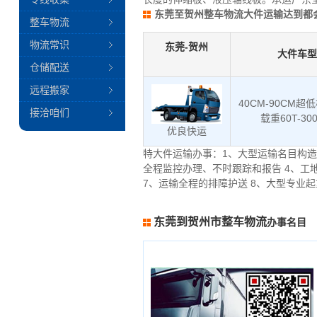
东莞至贺州整车物流大件运输达到都
整车物流
物流常识
东莞-贺州
大件车型
仓储配送
远程搬家
40CM-90CM超
接洽咱们
载重60T-30
优良快运
特大件运输办事：1、大型运输名目构造
全程监控办理、不时跟踪和报告 4、工
7、运输全程的排障护送 8、大型专业
东莞到贺州市整车物流
办事名目