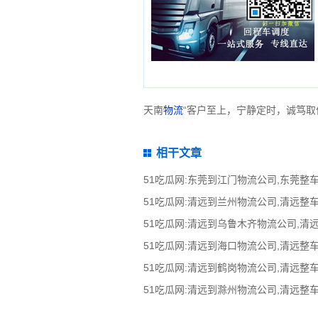
天南
物流
“客户至上，宁静定时，诚笃取
相干文章