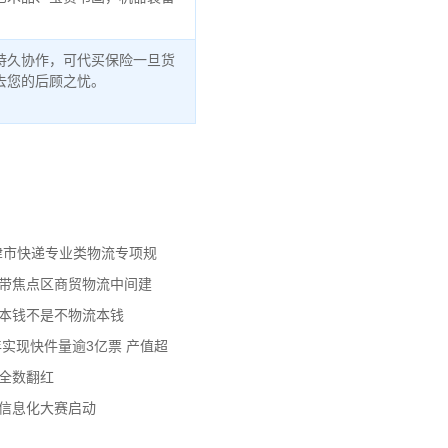
持久协作，可代买保险一旦货
去您的后顾之忧。
天津市快递专业类物流专项规
济带焦点区商贸物流中间建
流本钱不是不物流本钱
年实现快件量逾3亿票 产值超
数全数翻红
员信息化大赛启动