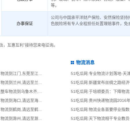
等。
公司与中国承平洋财产保险、安然保险坚持
办事保证
色脱险将有专人全程担任处置理赔事件，免
信，互惠互利”接待您来电征询。
物流消息
51吃瓜网:东莞到江门物流公司,东莞整车物流到江门,东莞至江门物流专线 - 天南
51吃瓜网:专业物流计划落地-
51吃瓜网:清远到兰州物流公司,清远整车物流到兰州,清远至兰州物流专线 - 天南
51吃瓜网:新疆宣布丝绸之路经
51吃瓜网:清远到乌鲁木齐物流公司,清远整车物流到乌鲁木齐,清远至乌鲁木齐物流
51吃瓜网:于培顺委员：下降物
51吃瓜网:清远到海口物流公司,清远整车物流到海口,清远至海口物流专线 - 天南
51吃瓜网:贵州快递物流园2016
51吃瓜网:清远到鹤岗物流公司,清远整车物流到鹤岗,清远至鹤岗物流专线 - 天南
51吃瓜网:物流业各首要停业指
51吃瓜网:清远到滁州物流公司,清远整车物流到滁州,清远至滁州物流专线 - 天南
51吃瓜网:天下物流相干专业教