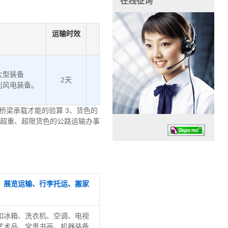
在线征询
运输时效
大型装备
2天
利风电装备。
桥梁承载才能的验算 3、货色的
、超重、超限货色的公路运输办事
、展览运输、行李托运、搬家
任务时候：07:30 – – 23:30
停业德律风：13925830399
如冰箱、洗衣机、空调、电视
艺术品、宝贵书画，机器装备