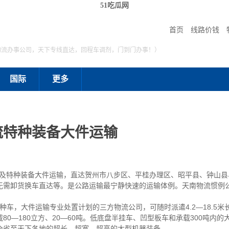
51吃瓜网
首页
线路价钱
物流办事公司，天下专线直达，回程车调剂，门到门办事！）
国际
更多
流特种装备大件运输
特种装备大件运输，直达贺州市八步区、平桂办理区、昭平县、钟山县
无需卸货换车直达等。是公路运输最宁静快速的运输体例。天南物流惯例
车，大件运输专业处置计划的三方物流公司，可随时派遣4.2—18.5米长、
0—180立方、20—60吨。低底盘半挂车、凹型板车和承载300吨内
全省至天下各地的超长、超宽、超高的大型机器装备。