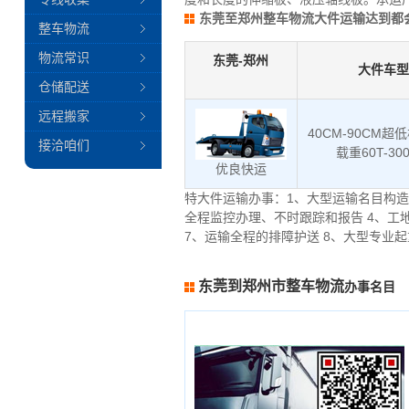
东莞至郑州整车物流大件运输达到都
整车物流
物流常识
东莞-郑州
大件车型
仓储配送
远程搬家
40CM-90CM超
接洽咱们
载重60T-30
优良快运
特大件运输办事：1、大型运输名目构造
全程监控办理、不时跟踪和报告 4、工
7、运输全程的排障护送 8、大型专业
东莞到郑州市整车物流
办事名目