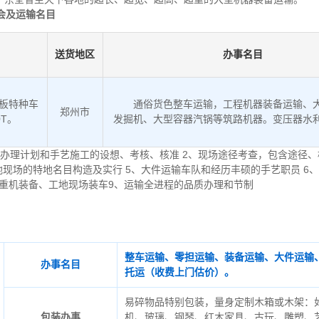
会及运输名目
送货地区
办事名目
低板特种车
通俗货色整车运输，工程机器装备运输、
郑州市
0T。
发掘机、大型容器汽锅等筑路机器。变压器水
办理计划和手艺施工的设想、考核、核准 2、现场途径考查，包含途径、
地现场的特地名目构造及实行 5、大件运输车队和经历丰硕的手艺职员 6
起重机装备、工地现场装车9、运输全进程的品质办理和节制
整车运输、零担运输、装备运输、大件运输
办事名目
托运（收费上门估价）。
易碎物品特别包装，量身定制木箱或木架：
包装办事
机、玻璃、钢琴、红木家具、古玩、雕塑、