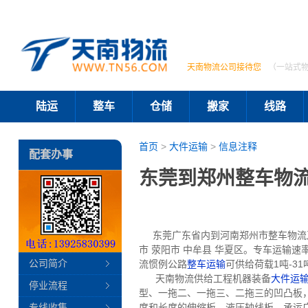
天南物流公司接待您
（一站式
陆运
整车
仓储
搬家
线路
首页
>
大件运输
>
信息注释
配套办事
东莞到郑州整车物
东莞广东省内到河南郑州市整车物流及特
市 荥阳市 中牟县 华夏区。专车运输
公司简介
流惯例公路
整车运输
可供给荷载1吨-3
天南物流供给工程机器装备
大件运
停业流程
型、一拖二、一拖三、二拖三的凹凸板，承
专线收集
度和长度的伸缩板、液压轴线板。承运