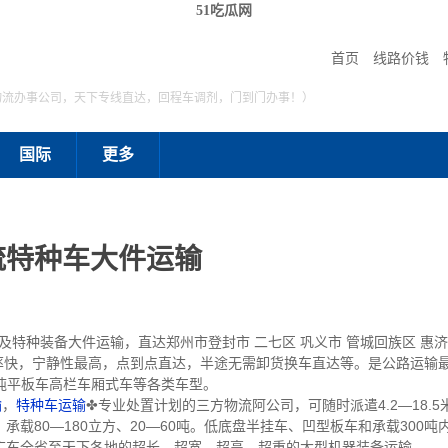
51吃瓜网
首页
线路价钱
物流办事公司，天下专线直达，回程车调剂，门到门办事！）
国际
更多
流特种车大件运输
种装备大件运输，直达郑州市登封市 二七区 巩义市 管城回族区 惠济区
速率快，宁静性最高，点到点直达，半途无需卸货换车直达等。是公路运输
1吨平板车高栏车厢式车等各类车型。
输
，
特种车运输
✤专业处置计划的三方物流阿公司，可随时派遣4.2—18.5米
载80—180立方、20—60吨。低底盘半挂车、凹型板车和承载300
广东全省至天下各地的超长、超宽、超高、超重的大型机器装备运输。