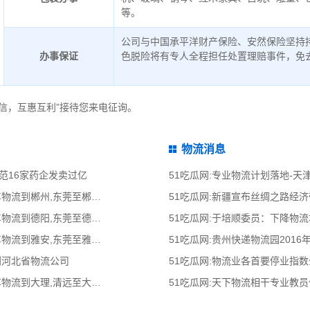
等。
公司与中国承平洋财产保险、安然保险坚持
办事保证
色脱险将有专人全程担任处置理赔事件，免
信，互惠互利”接待您来电征询。
物流消息
范16家药企发卖过亿
51吃瓜网:专业物流计划落地-
51吃瓜网:东莞到郴州物流公司,东莞整车物流到郴州,东莞至郴州物流专线 - 天南
51吃瓜网:新疆宣布丝绸之路经
51吃瓜网:东莞到德阳物流公司,东莞整车物流到德阳,东莞至德阳物流专线 - 天南
51吃瓜网:于培顺委员：下降物
51吃瓜网:东莞到雅安物流公司,东莞整车物流到雅安,东莞至雅安物流专线 - 天南
51吃瓜网:贵州快递物流园2016
到河北省物流公司
51吃瓜网:物流业各首要停业指
51吃瓜网:清远到大理物流公司,清远整车物流到大理,清远至大理物流专线 - 天南
51吃瓜网:天下物流相干专业教