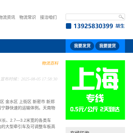
物流资讯
物流常识
接洽咱们
我要发货
我要提货
物流百科
宣布时候：2025-08-05 17:58:30
 金水区 上街区 新密市 新郑
最宁静快速的运输体例。天南物
长、2.7—3.2米宽的各类车
吨内的大型牵引车及可调整车板高