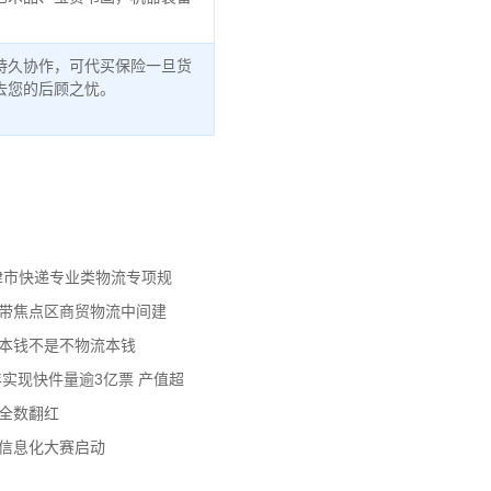
持久协作，可代买保险一旦货
去您的后顾之忧。
天津市快递专业类物流专项规
济带焦点区商贸物流中间建
流本钱不是不物流本钱
年实现快件量逾3亿票 产值超
数全数翻红
员信息化大赛启动