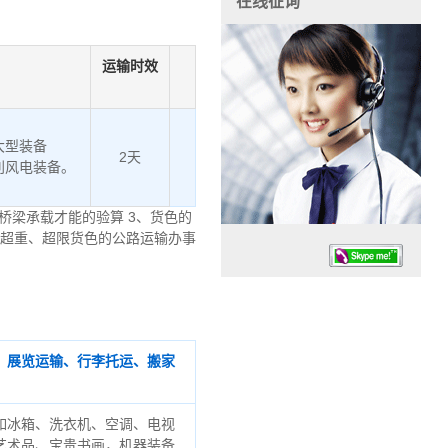
在线征询
运输时效
大型装备
2天
利风电装备。
桥梁承载才能的验算 3、货色的
、超重、超限货色的公路运输办事
、展览运输、行李托运、搬家
任务时候：07:30 – – 23:30
停业德律风：13925830399
如冰箱、洗衣机、空调、电视
艺术品、宝贵书画，机器装备