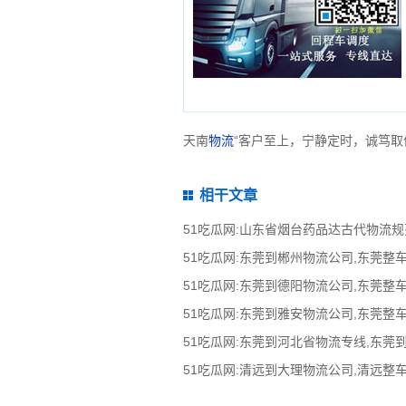
天南
物流
“客户至上，宁静定时，诚笃取
相干文章
51吃瓜网:山东省烟台药品达古代物流规
51吃瓜网:东莞到河北省物流专线,东莞