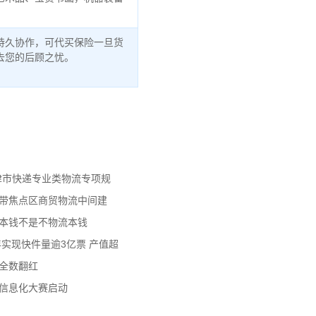
持久协作，可代买保险一旦货
去您的后顾之忧。
天津市快递专业类物流专项规
济带焦点区商贸物流中间建
流本钱不是不物流本钱
年实现快件量逾3亿票 产值超
数全数翻红
员信息化大赛启动