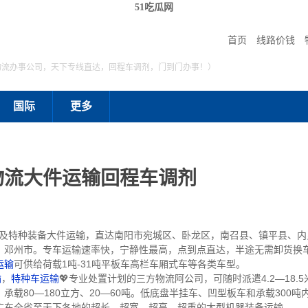
51吃瓜网
首页
线路价钱
物流办事公司，天下专线直达，回程车调剂，门到门办事！）
国际
更多
物流大件运输回程车调剂
特种装备大件运输，直达南阳市宛城区、卧龙区，南召县、镇平县、内
、邓州市。专车运输速率快，宁静性最高，点到点直达，半途无需卸货换
运输
可供给荷载1吨-31吨平板车高栏车厢式车等各类车型。
输
，
特种车运输
💖专业处置计划的三方物流阿公司，可随时派遣4.2—18.5米
载80—180立方、20—60吨。低底盘半挂车、凹型板车和承载300
广东全省至天下各地的超长、超宽、超高、超重的大型机器装备运输。