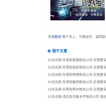
天南
物流
“客户至上，宁静定时，诚笃取
相干文章