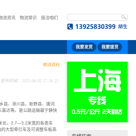
物流资讯
物流常识
接洽咱们
我要发货
我要提货
物流百科
宣布时候：2025-08-05 17:58:23
乡县、淅川县、新野县、唐河
车直达等。是公路运输最宁静快
长、2.7—3.2米宽的各类车
吨内的大型牵引车及可调整车板高