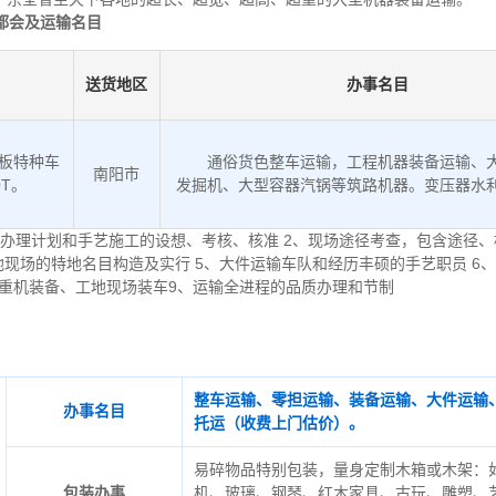
都会及运输名目
送货地区
办事名目
低板特种车
通俗货色整车运输，工程机器装备运输、
南阳市
0T。
发掘机、大型容器汽锅等筑路机器。变压器水
办理计划和手艺施工的设想、考核、核准 2、现场途径考查，包含途径、
地现场的特地名目构造及实行 5、大件运输车队和经历丰硕的手艺职员 6
起重机装备、工地现场装车9、运输全进程的品质办理和节制
整车运输、零担运输、装备运输、大件运输
办事名目
托运（收费上门估价）。
易碎物品特别包装，量身定制木箱或木架：
包装办事
机、玻璃、钢琴、红木家具、古玩、雕塑、