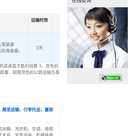
在线征询
运输时效
大型装备
2天
利风电装备。
桥梁承载才能的验算 3、货色的
、超重、超限货色的公路运输办事
、展览运输、行李托运、搬家
任务时候：07:30 – – 23:30
停业德律风：13925830399
如冰箱、洗衣机、空调、电视
艺术品、宝贵书画，机器装备