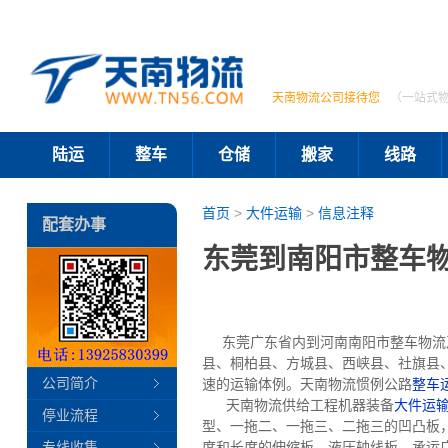
天南物流公司接待您
（一站式
陆运
整车
仓储
搬家
线路
首页
>
大件运输
>
信息注释
配套办事
东莞到南阳市整车
东莞广东省内到河南南阳市整车物流及
县、桐柏县、方城县、西峡县、社旗县
公司简介
速的运输体例。天南物流惯例公路
整车
天南物流供给工程机器装备
大件运
停业流程
型、一拖二、一拖三、二拖三的凹凸板，承
专线收集
度和长度的伸缩板、液压轴线板。承运