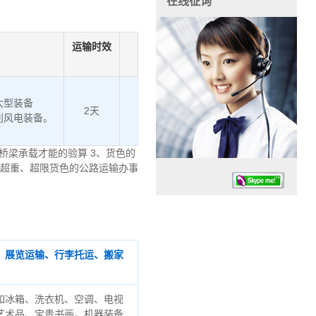
在线征询
运输时效
大型装备
2天
利风电装备。
桥梁承载才能的验算 3、货色的
、超重、超限货色的公路运输办事
、展览运输、行李托运、搬家
任务时候：07:30 – – 23:30
停业德律风：13925830399
如冰箱、洗衣机、空调、电视
艺术品、宝贵书画，机器装备