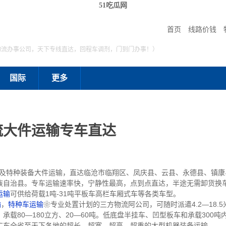
51吃瓜网
首页
线路价钱
物流办事公司，天下专线直达，回程车调剂，门到门办事！）
国际
更多
流大件运输专车直达
特种装备大件运输，直达临沧市临翔区、凤庆县、云县、永德县、镇康
族自治县。专车运输速率快，宁静性最高，点到点直达，半途无需卸货换
运输
可供给荷载1吨-31吨平板车高栏车厢式车等各类车型。
输
，
特种车运输
❀专业处置计划的三方物流阿公司，可随时派遣4.2—18.5米
载80—180立方、20—60吨。低底盘半挂车、凹型板车和承载300
广东全省至天下各地的超长、超宽、超高、超重的大型机器装备运输。