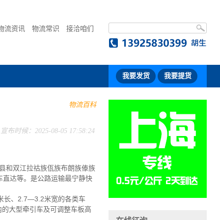
物流资讯
物流常识
接洽咱们
我要发货
我要提货
物流百科
宣布时候：2025-08-05 17:58:24
县和双江拉祜族佤族布朗族傣族
车直达等。是公路运输最宁静快
长、2.7—3.2米宽的各类车
吨内的大型牵引车及可调整车板高