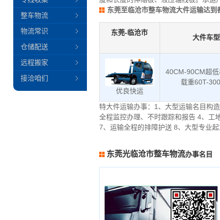
东莞至临沧市整车物流大件运输达到
整车物流
物流常识
东莞-临沧市
大件车型
仓储配送
远程搬家
40CM-90CM超
接洽咱们
载重60T-30
优良快运
特大件运输办事：1、大型运输名目构造
全程监控办理、不时跟踪和报告 4、工
7、运输全程的排障护送 8、大型专业
东莞光临沧市整车物流
办事名目