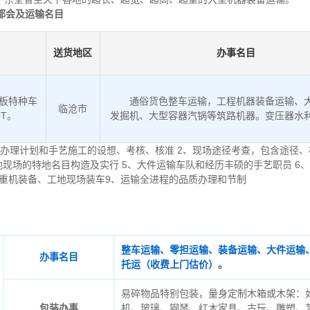
都会及运输名目
送货地区
办事名目
低板特种车
通俗货色整车运输，工程机器装备运输、
临沧市
0T。
发掘机、大型容器汽锅等筑路机器。变压器水
办理计划和手艺施工的设想、考核、核准 2、现场途径考查，包含途径、
地现场的特地名目构造及实行 5、大件运输车队和经历丰硕的手艺职员 6
起重机装备、工地现场装车9、运输全进程的品质办理和节制
整车运输、零担运输、装备运输、大件运输
办事名目
托运（收费上门估价）。
易碎物品特别包装，量身定制木箱或木架：
包装办事
机、玻璃、钢琴、红木家具、古玩、雕塑、