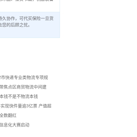
持久协作，可代买保险一旦货
去您的后顾之忧。
天津市快递专业类物流专项规
济带焦点区商贸物流中间建
流本钱不是不物流本钱
年实现快件量逾3亿票 产值超
数全数翻红
员信息化大赛启动