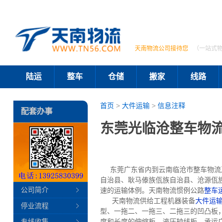
天南物流公司接待您
（一站式
陆运
整车
仓储
搬家
线路
首页
>
大件运输
>
信息注释
配套办事
东莞光临沧整车物
东莞广东省内到云南临沧市整车物流及
自治县、耿马傣族佤族自治县、沧源佤
公司简介
速的运输体例。天南物流惯例公路
整车
天南物流供给工程机器装备
大件运
停业流程
型、一拖二、一拖三、二拖三的凹凸板，承
专线收集
度和长度的伸缩板、液压轴线板。承运