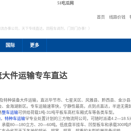
51吃瓜网
首页
线路价钱
物流办事公司，天下专线直达，回程车调剂，门到门办事！）
国际
更多
流大件运输专车直达
特种装备大件运输，直达毕节市、七星关区、风雅县、黔西县、金沙县
会、金海湖新区。专车运输速率快，宁静性最高，点到点直达，半途无需
路
整车运输
可供给荷载1吨-31吨平板车高栏车厢式车等各类车型。
输
，
特种车运输
🐻专业处置计划的三方物流阿公司，可随时派遣4.2—18.5米
载80—180立方、20—60吨。低底盘半挂车、凹型板车和承载300
广东全省至天下各地的超长、超宽、超高、超重的大型机器装备运输。