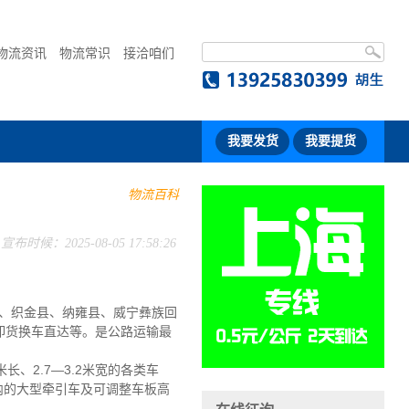
物流资讯
物流常识
接洽咱们
我要发货
我要提货
物流百科
宣布时候：2025-08-05 17:58:26
、织金县、纳雍县、威宁彝族回
卸货换车直达等。是公路运输最
长、2.7—3.2米宽的各类车
吨内的大型牵引车及可调整车板高