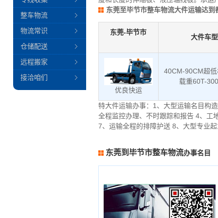
东莞至毕节市整车物流大件运输达到
整车物流
物流常识
东莞-毕节市
大件车型
仓储配送
远程搬家
40CM-90CM超
接洽咱们
载重60T-30
优良快运
特大件运输办事：1、大型运输名目构造
全程监控办理、不时跟踪和报告 4、工
7、运输全程的排障护送 8、大型专业
东莞到毕节市整车物流
办事名目