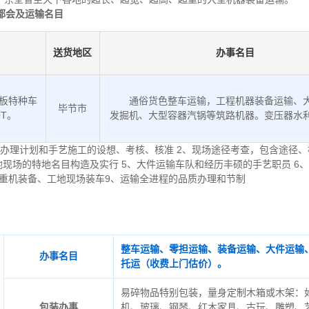
都会及运输名目
送货地区
办事名目
低板特种车
通俗货色整车运输，工程机器装备运输、
毕节市
0T。
发掘机、大型容器汽锅等筑路机器。变压器水
办理计划和手艺施工的设想、考核、核准 2、现场途径考查，包含途径、
地现场的特地名目构造及实行 5、大件运输车队和经历丰硕的手艺职员 6
起重机装备、工地现场装车9、运输全进程的品质办理和节制
整车运输、零担运输、装备运输、大件运输
办事名目
托运（收费上门估价）。
易碎物品特别包装，量身定制木箱或木架：
包装办事
机、玻璃、钢琴、红木家具、古玩、雕塑、