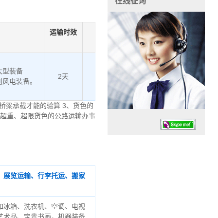
在线征询
运输时效
大型装备
2天
利风电装备。
桥梁承载才能的验算 3、货色的
、超重、超限货色的公路运输办事
、展览运输、行李托运、搬家
任务时候：07:30 – – 23:30
停业德律风：13925830399
如冰箱、洗衣机、空调、电视
艺术品、宝贵书画，机器装备