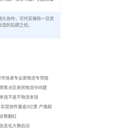
持久协作，可代买保险一旦货
去您的后顾之忧。
天津市快递专业类物流专项规
济带焦点区商贸物流中间建
流本钱不是不物流本钱
年实现快件量逾3亿票 产值超
数全数翻红
员信息化大赛启动