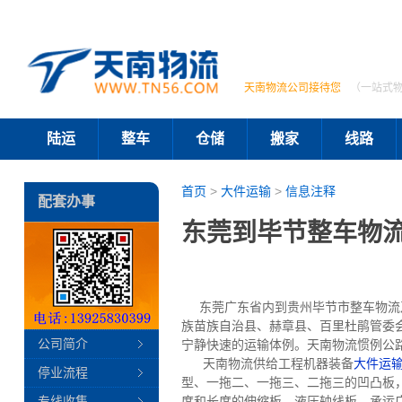
天南物流公司接待您
（一站式
陆运
整车
仓储
搬家
线路
首页
>
大件运输
>
信息注释
配套办事
东莞到毕节整车物
东莞广东省内到贵州毕节市整车物流及
族苗族自治县、赫章县、百里杜鹃管委
公司简介
宁静快速的运输体例。天南物流惯例公
天南物流供给工程机器装备
大件运
停业流程
型、一拖二、一拖三、二拖三的凹凸板，承
专线收集
度和长度的伸缩板、液压轴线板。承运