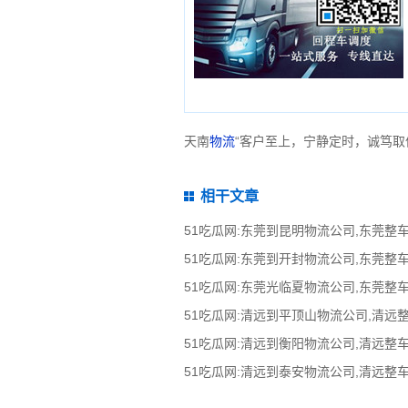
天南
物流
“客户至上，宁静定时，诚笃取
相干文章