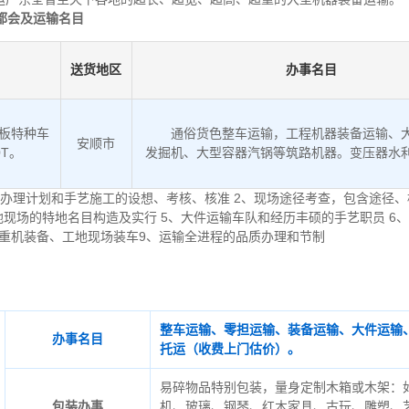
都会及运输名目
送货地区
办事名目
低板特种车
通俗货色整车运输，工程机器装备运输、
安顺市
0T。
发掘机、大型容器汽锅等筑路机器。变压器水
办理计划和手艺施工的设想、考核、核准 2、现场途径考查，包含途径、
地现场的特地名目构造及实行 5、大件运输车队和经历丰硕的手艺职员 6
起重机装备、工地现场装车9、运输全进程的品质办理和节制
整车运输、零担运输、装备运输、大件运输
办事名目
托运（收费上门估价）。
易碎物品特别包装，量身定制木箱或木架：
包装办事
机、玻璃、钢琴、红木家具、古玩、雕塑、