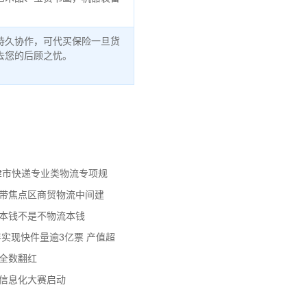
持久协作，可代买保险一旦货
去您的后顾之忧。
天津市快递专业类物流专项规
济带焦点区商贸物流中间建
流本钱不是不物流本钱
年实现快件量逾3亿票 产值超
数全数翻红
员信息化大赛启动