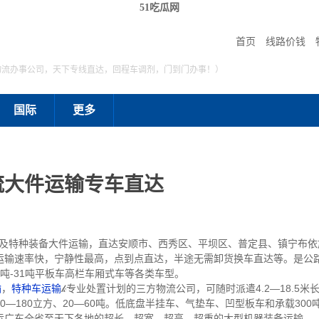
51吃瓜网
首页
线路价钱
物流办事公司，天下专线直达，回程车调剂，门到门办事！）
国际
更多
流大件运输专车直达
特种装备大件运输，直达安顺市、西秀区、平坝区、普定县、镇宁布依
运输速率快，宁静性最高，点到点直达，半途无需卸货换车直达等。是公
吨-31吨平板车高栏车厢式车等各类车型。
输
，
特种车运输
𝓀专业处置计划的三方物流公司，可随时派遣4.2—18.5米长
—180立方、20—60吨。低底盘半挂车、气垫车、凹型板车和承载30
运广东全省至天下各地的超长、超宽、超高、超重的大型机器装备运输。