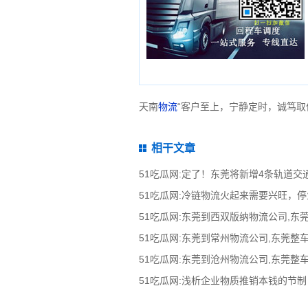
天南
物流
“客户至上，宁静定时，诚笃取
相干文章
51吃瓜网:定了！东莞将新增4条轨道交
51吃瓜网:冷链物流火起来需要兴旺，
51吃瓜网:浅析企业物质推销本钱的节制