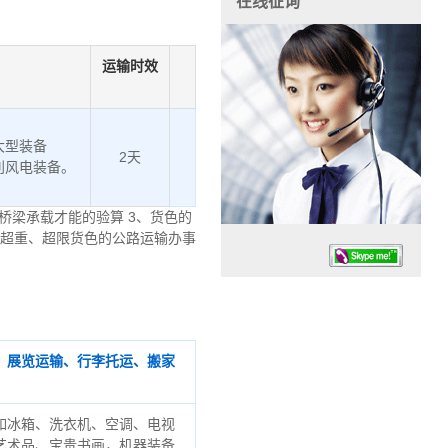
在线征询
运输时效
大型装备
2天
利风电装备。
桥梁承载才能的验算 3、货色的
、超重、超限货色的公路运输办事
、展览运输、行李托运、搬家
任务时候：07:30 – – 23:30
停业德律风：13925830399
如冰箱、洗衣机、空调、电视
艺术品、宝贵书画，机器装备