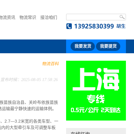
物流资讯
物流常识
接洽咱们
我要发货
我要提货
物流百科
宣布时候：2025-08-05 17:58:26
族苗族自治县、关岭布依族苗族
路运输最宁静快速的运输体例。
、2.7—3.2米宽的各类车型、一
0吨内的大型牵引车及可调整车板