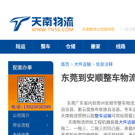
天南物流公司接待您
（一站式
陆运
整车
仓储
搬家
线路
首页
>
大件运输
>
信息注释
配套办事
东莞到安顺整车物
东莞广东省内到贵州安顺市整车物流及
自治县、紫云苗族布依族自治县。专车
公司简介
天南物流惯例公路
整车运输
可供给荷载1
天南物流供给工程机器装备
大件运
停业流程
拖二、一拖三、二拖三的凹凸板，承载80
专线收集
高度和长度的伸缩板、液压轴线板。承