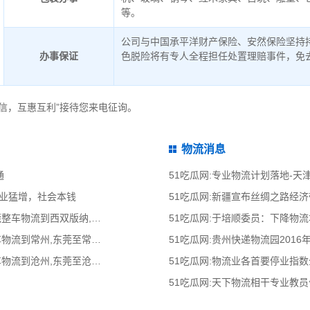
等。
公司与中国承平洋财产保险、安然保险坚持
办事保证
色脱险将有专人全程担任处置理赔事件，免
信，互惠互利”接待您来电征询。
物流消息
通
51吃瓜网:专业物流计划落地-
停业猛增，社会本钱
51吃瓜网:新疆宣布丝绸之路经
51吃瓜网:东莞到西双版纳物流公司,东莞整车物流到西双版纳,东莞至西双版纳物流
51吃瓜网:于培顺委员：下降物
51吃瓜网:东莞到常州物流公司,东莞整车物流到常州,东莞至常州物流专线 - 天南
51吃瓜网:贵州快递物流园2016
51吃瓜网:东莞到沧州物流公司,东莞整车物流到沧州,东莞至沧州物流专线 - 天南
51吃瓜网:物流业各首要停业指
51吃瓜网:天下物流相干专业教