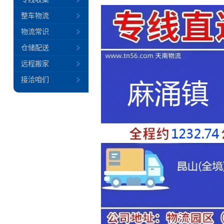
整车物流
物流常识
仓储配送
远程搬家
接洽咱们