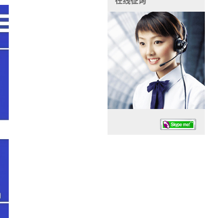
在线征询
任务时候：07:30 – – 23:30
停业德律风：13925830399