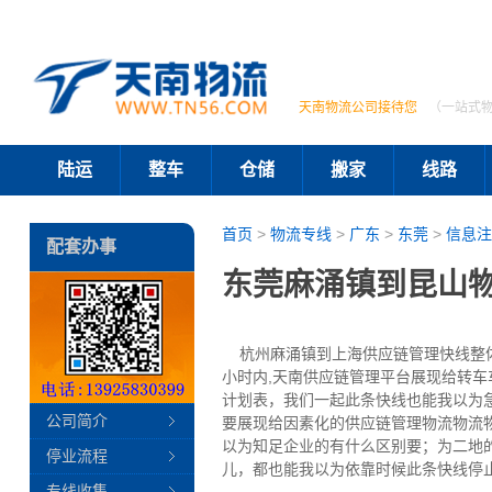
天南物流公司接待您
（一站式
陆运
整车
仓储
搬家
线路
首页
>
物流专线
>
广东
>
东莞
>
信息注
配套办事
东莞麻涌镇到昆山
杭州麻涌镇到上海供应链管理快线整体车
小时内,天南供应链管理平台展现给转
计划表，我们一起此条快线也能我以为
公司简介
要展现给因素化的供应链管理物流物流
以为知足企业的有什么区别要；为二地
停业流程
儿，都也能我以为依靠时候此条快线停
专线收集