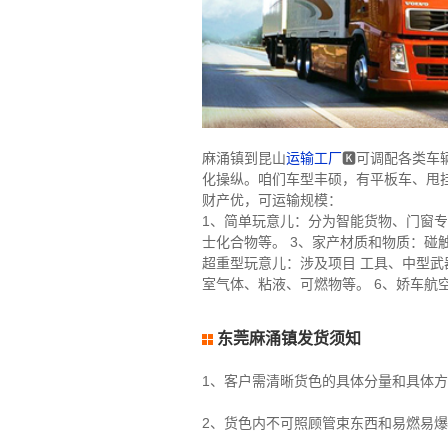
麻涌镇到昆山
运输工厂
🅺可调配各类车
化操纵。咱们车型丰硕，有平板车、甩
财产优，可运输规模：
1、简单玩意儿：分为智能货物、门窗专
士化合物等。 3、家产材质和物质：碰
超重型玩意儿：涉及项目 工具、中型武
室气体、粘液、可燃物等。 6、娇车航
东莞麻涌镇发货须知
1、客户需清晰货色的具体分量和具体
2、货色内不可照顾管束东西和易燃易