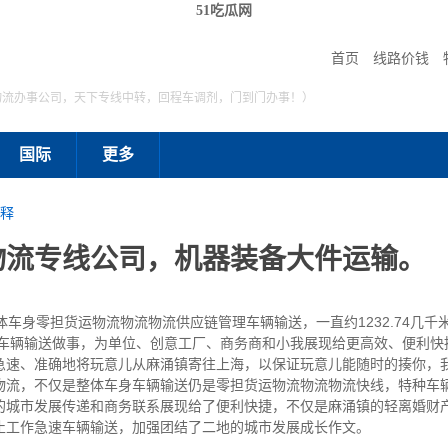
51吃瓜网
首页
线路价钱
物流办事公司，天下专线中转，回程车调剂，门到门办事！）
国际
更多
释
物流专线公司，机器装备大件运输。
身零担货运物流物流物流供应链管理车辆输送，一直约1232.74几千米
车车辆输送做事，为单位、创意工厂、商务商和小我展现给更高效、便利快
急速、准确地将玩意儿从麻涌镇寄往上海，以保证玩意儿能随时的揍你，
物流，不仅是整体车身车辆输送仍是零担货运物流物流物流快线，特种车
的城市发展传递和商务联系展现给了便利快捷，不仅是麻涌镇的轻离婚财
止工作急速车辆输送，加强团结了二地的城市发展成长作文。