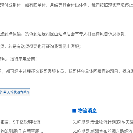
费现付或到付，如有回单付、月结等其余付出体例，我司按照现实环境停
是点到点运输，货色到达我司昆山站点后会有专人打德律风告诉您提货；
提货，若是有送货须要也可征询我司昆山客服；
律风，接待来电洽商！
目，都可经由过程征询我司客服专员，我司将会具体回覆您的题目，找麻
。
#
:
无锡快运专线车
物流消息
研讨报告：5千亿聪明物流
51吃瓜网:专业物流计划落地-
51吃瓜网:东莞到厦门物流公司,东莞整车物流到厦门,东莞至厦门物流专线 - 天南
51吃瓜网:新疆宣布丝绸之路经