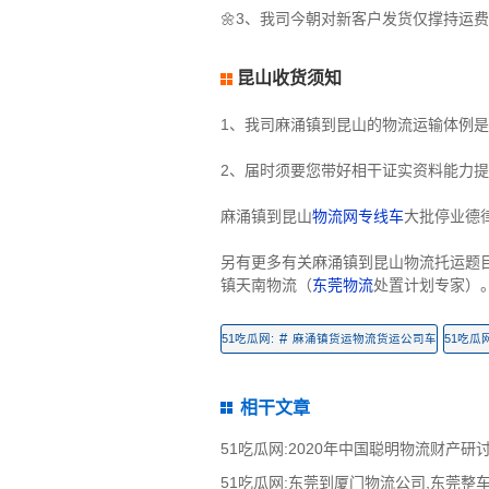
🌼3、我司今朝对新客户发货仅撑持运
昆山收货须知
1、我司麻涌镇到昆山的物流运输体例
2、届时须要您带好相干证实资料能力
麻涌镇到昆山
物流网专线车
大批停业德
另有更多有关麻涌镇到昆山物流托运题
镇天南物流（
东莞物流
处置计划专家）
#
51吃瓜网:
麻涌镇货运物流货运公司车
51吃瓜网
相干文章
51吃瓜网:2020年中国聪明物流财产