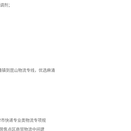
止调剂；
涌镇到昆山物流专线，优选麻涌
天津市快递专业类物流专项规
济带焦点区商贸物流中间建