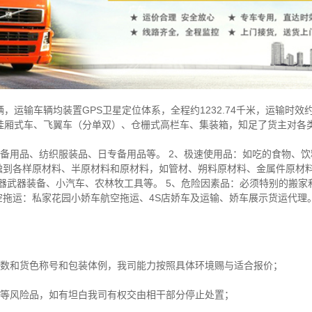
辆，运输车辆均装置GPS卫星定位体系，全程约1232.74千米，运输时效
挂厢式车、飞翼车（分单双）、仓栅式高栏车、集装箱，知足了货主对各
备用品、纺织服装品、日专备用品等。 2、极速使用品：如吃的食物、
触到各样原材料、半原材料和原材料，如管材、朔料原材料、金属件原材料
器武器装备、小汽车、农林牧工具等。 5、危险因素品：必须特别的搬家
空拖运：私家花园小娇车航空拖运、4S店娇车及运输、娇车展示货运代理
方数和货色称号和包装体例，我司能力按照具体环境赐与适合报价；
爆等风险品，如有坦白我司有权交由相干部分停止处置；