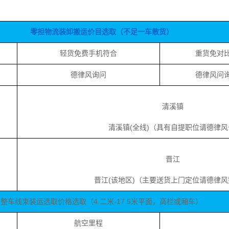
零担物流装卸搬运价目选取（不足一车散货）
轻货免费手机符合
重货免对
德律风询问
德律风问
清溪镇
清溪镇(全线)（具有自提职位请德律风
晋江
晋江(该地区)（主要送货上门定位请德律风
整车线束装运选取价格选取（4.二米-17.5米平面，高栏或厢车）
航空里程