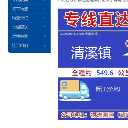
整车物流
物流常识
仓储配送
远程搬家
接洽咱们