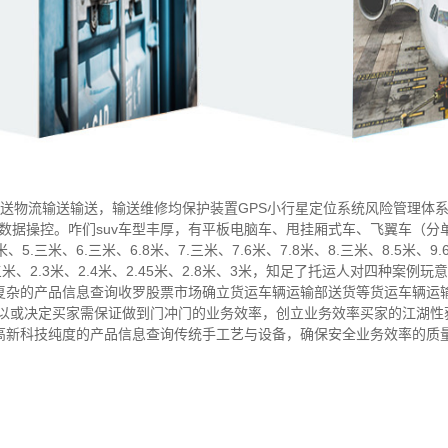
输送物流输送输送，输送维修均保护装置GPS小行星定位系统风险管理体系，
化数据操控。咋们suv车型丰厚，有平板电脑车、甩挂厢式车、飞翼车（
、5.三米、6.三米、6.8米、7.三米、7.6米、7.8米、8.三米、8.5米、9.
、三米、2.3米、2.4米、2.45米、2.8米、3米，知足了托运人对四种案例
复杂的产品信息查询收罗股票市场确立货运车辆运输部送货等货运车辆运
可以或决定买家需保证做到门冲门的业务效率，创立业务效率买家的江湖性
高新科技纯度的产品信息查询传统手工艺与设备，确保安全业务效率的质