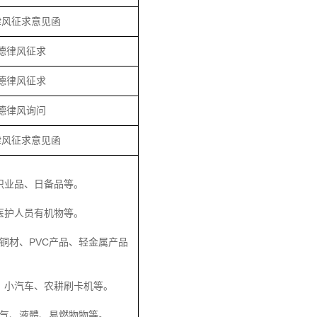
律风征求意见函
德律风征求
德律风征求
德律风询问
律风征求意见函
织业品、日备品等。
医护人员有机物等。
铜材、PVC产品、轻金属产品
、小汽车、农耕刷卡机等。
废气、液體、易燃物物等。