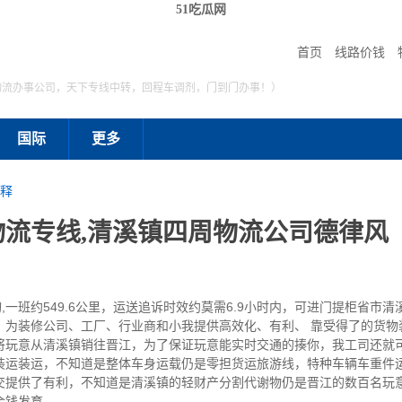
51吃瓜网
首页
线路价钱
物流办事公司，天下专线中转，回程车调剂，门到门办事！）
国际
更多
释
流专线,清溪镇四周物流公司德律风
班约549.6公里，运送追诉时效约莫需6.9小时内，可进门提柜省市清
，为装修公司、工厂、行业商和小我提供高效化、有利、 靠受得了的货物
将玩意从清溪镇销往晋江，为了保证玩意能实时交通的揍你，我工司还就
装运装运，不知道是整体车身运载仍是零担货运旅游线，特种车辆车重件
交提供了有利，不知道是清溪镇的轻财产分割代谢物仍是晋江的数百名玩
金钱发育。