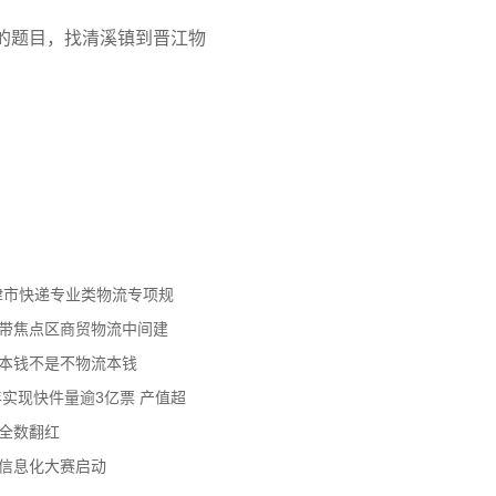
的题目，找清溪镇到晋江物
天津市快递专业类物流专项规
济带焦点区商贸物流中间建
流本钱不是不物流本钱
年实现快件量逾3亿票 产值超
数全数翻红
员信息化大赛启动