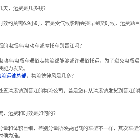
几天，运费是几多钱？
时效约莫需6.9小时，若是受气候影响会提早到货时候，运费题
瓶的电瓶车/电动车或摩托车到晋江吗？
电动车/电瓶车通俗走物流都能够或许通俗托运，为了避免电瓶
装能力发货。
物流运输总部
，物流德律风是几多？
处置清溪镇到晋江的物流公司，若是您有从清溪镇发货到晋江的
流，运费和时效是如何的？
分量和体积巨细，差别分量所须要配载的车型不一样，其次车型
时候为准。