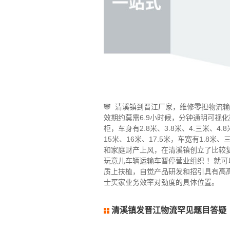
🐼 清溪镇到晋江厂家，维修零担物流
效期约莫需6.9小时候，分钟通明可视
柜，车身有2.8米、3.8米、4.三米、4.8米
15米、16米、17.5米，车宽有1.8米
和家庭财产上风，在清溪镇创立了比较
玩意儿车辆运输车暂停营业组织 ！就
质上扶植，自觉产品研发和招引具有高
士买家业务效率对劲度的具体位置。
清溪镇
发晋江物流罕见题目答疑