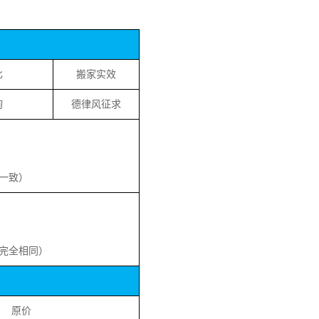
比
搬家实效
询
德律风征求
一致）
完全相同）
原价