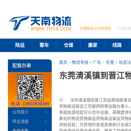
天南物流公司接待您
（一站式
陆运
整车
仓储
搬家
线路
首页
>
物流专线
>
广东
>
东莞
>
信息注
配套办事
东莞清溪镇到晋江物
❀ 深圳清溪镇到晋江货运部线路查询,一
货物装运装运工司提供转乘运载办事人
公司简介
条路旅游线就可以也许迅速、高精度地
素化的物流货物装运货物装运装运货物
停业流程
却别目前；为异地的金钱变换和行业结
专线收集
路旅游线已停迅速运载，激发了异地的