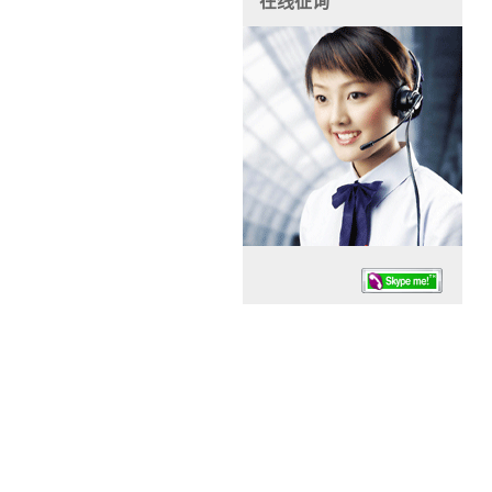
在线征询
任务时候：07:30 – – 23:30
停业德律风：13925830399