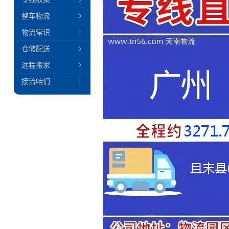
整车物流
物流常识
仓储配送
远程搬家
接洽咱们