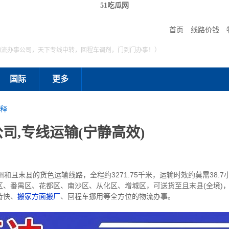
51吃瓜网
首页
线路价钱
物流办事公司，天下专线中转，回程车调剂，门到门办事！）
国际
更多
释
司,专线运输(宁静高效)
且末县的货色运输线路，全程约3271.75千米，运输时效约莫需38.
区、番禺区、花都区、南沙区、从化区、增城区，可送货至且末县(全境)
特快、
搬家方面搬厂
、回程车挪用等全方位的物流办事。