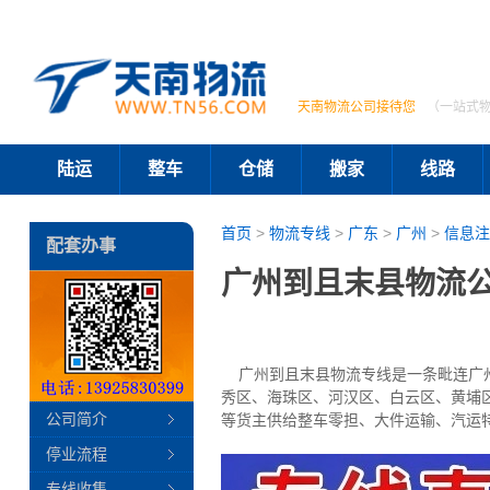
天南物流公司接待您
（一站式
陆运
整车
仓储
搬家
线路
首页
>
物流专线
>
广东
>
广州
>
信息注
配套办事
广州到且末县物流公
广州到且末县物流专线是一条毗连广州和
秀区、海珠区、河汉区、白云区、黄埔
公司简介
等货主供给整车零担、大件运输、汽运
停业流程
专线收集