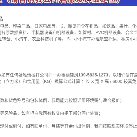
品
电品、印染厂品、日家电品等。 2、魔鬼司令花销品：如饮品、果汁、
到各原数据资料、半机器设备和机器设备，如管材、PVC机器设备、合金金
转备、小汽车、农业科技机子等。 5、小小汽车办理航空托运：私房小小
中如有任何疑难请拨打公司同一办事德律风
139-5835-1273
，以咱们便在
立方米）和食用量（KG）换算公式计算 ：长 X 宽 X 高 / 6000 较
方数和货色称号和包装体例，我司能力按照详细环境赐与适合报价；
爆等风险品，如有坦白我司有权交由相干部分停止处置；
费现付或到付，如有回单付、月结等其余付出体例，我司按照现实环境停