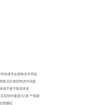
天津市快递专业类物流专项规
济带焦点区商贸物流中间建
流本钱不是不物流本钱
年实现快件量逾3亿票 产值超
数全数翻红