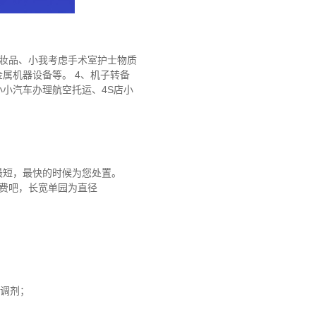
化妝品、小我考虑手术室护士物质
属机器设备等。 4、机子转备
小汽车办理航空托运、4S店小
最短，最快的时候为您处置。
真免费吧，长宽单园为直径
止调剂；