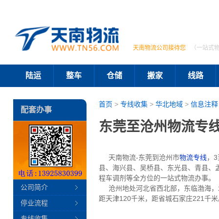
天南物流公司接待您
（一站式
陆运
整车
仓储
搬家
线路
首页
>
专线收集
>
华北地域
>
信息注释
配套办事
东莞至沧州物流专线
天南物流-东莞到沧州市
物流专线
，
县、海兴县、吴桥县、东光县、青县、
程车调剂等全方位的一站式物流办事。
公司简介
沧州地处河北省西北部，东临渤海，北
距天津120千米，距省城石家庄221
停业流程
专线收集