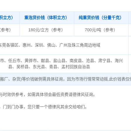
积立方）
重泡货价钱（体积立方）
纯重货价钱（分量千克）
（参考）
180元/立方（参考）
700元/吨（参考）
东莞各镇区、惠州、深圳、佛山、广州及珠三角周边地域
间市、任丘市、黄骅市、献县、盐山县、南皮县、沧县、肃宁县、海兴
县、吴桥县、东光县、青县、孟村回族自治县
、搬厂、杂货)等价钱破例需具体征询，因为市场行情常常动摇,此价钱表仅
度与时效供参考，如需具体领会最低资费请德律风征询。
，门到门办事，您只要一个德律风其余交给咱们。