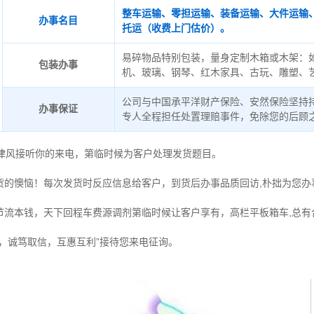
整车运输、零担运输、装备运输、大件运输
办事名目
托运（收费上门估价）。
易碎物品特别包装，量身定制木箱或木架：
包装办事
机、玻璃、钢琴、红木家具、古玩、雕塑、
公司与中国承平洋财产保险、安然保险坚持
办事保证
专人全程担任处置理赔事件，免除您的后顾
德律风接听你的来电，第临时候为客户处理发货题目。
货的懊恼！每次发货时反应信息给客户，到货后办事品质回访,朴拙为您办
节流本钱，天下回程车费源调剂第临时候让客户享有，高栏平板箱车,总有
，诚笃取信，互惠互利”接待您来电征询。