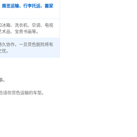
、展览运输、行李托运、搬家
如冰箱、洗衣机、空调、电视
艺术品、宝贵书画等。
持久协作，一旦货色脱险将有
之忧。
事。
合适你货色运输的车型。