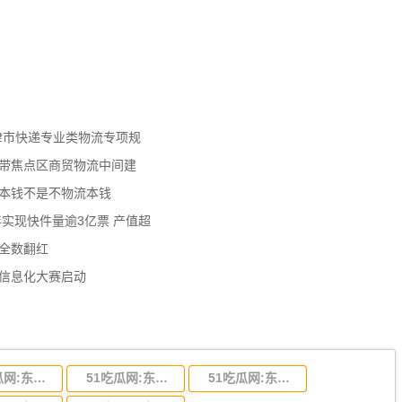
天津市快递专业类物流专项规
济带焦点区商贸物流中间建
流本钱不是不物流本钱
年实现快件量逾3亿票 产值超
数全数翻红
员信息化大赛启动
51吃瓜网:东莞到陕西省物流运输,东莞到陕西省物流公司
51吃瓜网:东莞到贵州省物流运输,东莞到贵州省物流公司
51吃瓜网:东莞到四川省物流专线,东莞到四川省物流公司