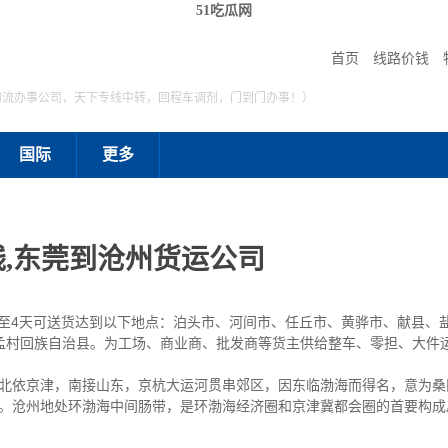
51吃瓜网
首页
线路价钱
物流办事公司，天下专线中转，回程车调剂，门到门办事！）
国际
更多
,东莞到沧州货运公司
3至4天可送货达到以下地点：泊头市、河间市、任丘市、黄骅市、献县、
孟村回族自治县。为工场、商业商、批发商等货主供给整车、零担、大件
依京津，南接山东，京杭大运河贯串郊区，因东临渤海而得名，意为桑田
千米。沧州地处环渤海中间肠带，是环渤海经济圈和京津冀都会圈的首要构成