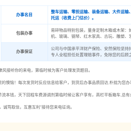
整车运输、零担运输、装备运输、大件运输
办事名目
托运（收费上门估价）。
易碎物品特别包装，量身定制木箱或木架：
包装办事
机、玻璃、钢琴、红木家具、古玩、雕塑、
公司与中国承平洋财产保险、安然保险坚持
办事保证
专人全程担任处置理赔事件，免除您的后顾
德律风接听你的来电，第临时候为客户处理发货题目。
货的懊恼！每次发货时反应信息给客户，到货后办事品质回访,朴拙为您办
节流本钱，天下回程车费源调剂第临时候让客户享有，高栏平板箱车,总有
时，诚笃取信，互惠互利”接待您来电征询。