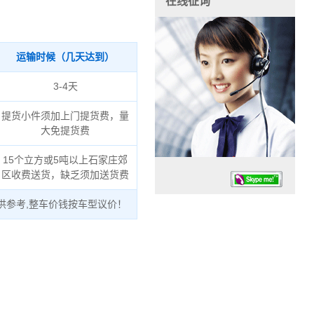
在线征询
运输时候（几天达到）
3-4天
提货小件须加上门提货费，量
大免提货费
15个立方或5吨以上石家庄郊
区收费送货，缺乏须加送货费
供参考,整车价钱按车型议价！
任务时候：07:30 – – 23:30
停业德律风：13925830399