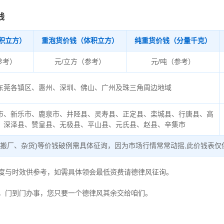
钱
积立方）
重泡货价钱（体积立方）
纯重货价钱（分量千克）
参考）
元/立方（参考）
元/吨（参考）
东莞各镇区、惠州、深圳、佛山、广州及珠三角周边地域
市、新乐市、鹿泉市、井陉县、灵寿县、正定县、栾城县、行唐县、高
、深泽县、赞皇县、无极县、平山县、元氏县、赵县、辛集市
、搬厂、杂货)等价钱破例需具体征询，因为市场行情常常动摇,此价钱表仅
用度与时效供参考，如需具体领会最低资费请德律风征询。
，门到门办事，您只要一个德律风其余交给咱们。