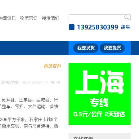
物流资讯
物流常识
接洽咱们
我要发货
我要提货
物流百科
宣布时候：2025-08-05 17:28:59
、灵寿县、正定县、栾城县、行
给整车、零担、大件运输、普快
206平方千米。石家庄市辖8个
与衡水交壤，南与邢台连接，西