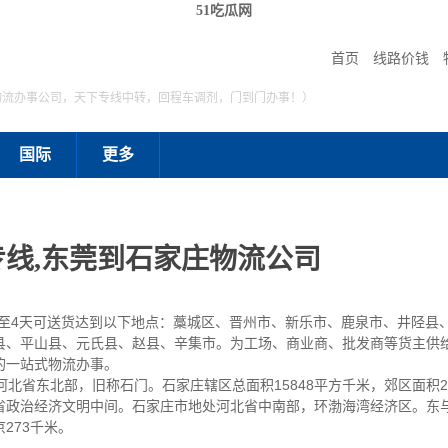
51吃瓜网
首页
线路价钱
物流办事公司，天下专线中转，回程车调剂，门到门办事！）
国际
更多
线,东莞到石家庄物流公司
3至4天可送货达到以下地点：藁城区、晋州市、新乐市、鹿泉市、井陉县
县、平山县、元氏县、赵县、辛集市。为工场、商业商、批发商等货主供
的一站式物流办事。
北省东北部，旧称石门。石家庄辖区总面积15848平方千米，郊区面积2
北省政治经济文明中间。石家庄市地处河北省中南部，环渤海湾经济区。东
273千米。