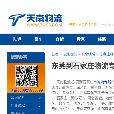
天南物流公司接待您
（一站式
陆运
整车
仓储
搬家
线路
首页
>
专线收集
>
华北地域
>
信息注释
配套办事
东莞到石家庄物流专
天南物流-东莞到石家庄市
物流专线
唐县、高邑县、深泽县、赞皇县、无极
特快、搬家搬厂、回程车调剂等全方位
公司简介
石家庄，简称“石”，河北省城，地处河
区、11个县，代管3个县级市。 是河
停业流程
与山西为邻，北与保定交壤，距都城北京
专线收集