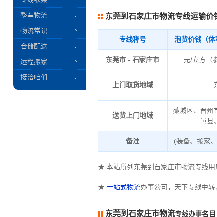
整车物流
东莞到石家庄市物流专线运输价
物流常识
专线称号
泡货价钱（体
仓储配送
东莞市 - 石家庄市
元/立方（
远程搬家
接洽咱们
上门取货地域
藁城区、晋州
送货上门地域
邑县
备注
(装备、搬家
★ 本站所列东莞到石家庄市物流专线
★
一站式物流
办事公司，天下专线中转
东莞到石家庄市物流
专线办事名目