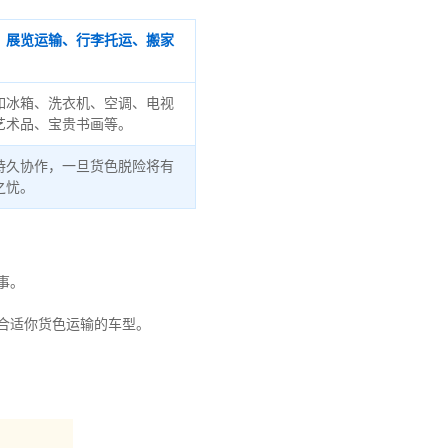
、展览运输、行李托运、搬家
如冰箱、洗衣机、空调、电视
艺术品、宝贵书画等。
持久协作，一旦货色脱险将有
之忧。
事。
合适你货色运输的车型。