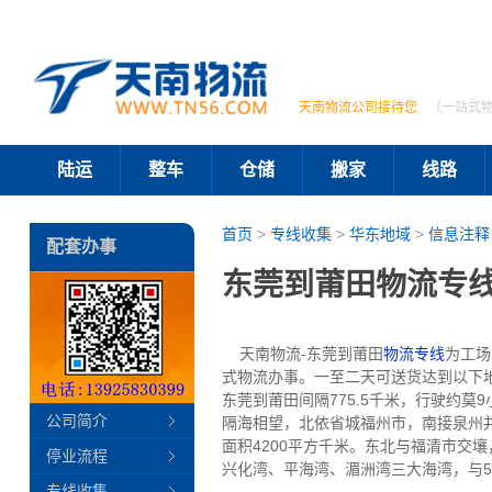
天南物流公司接待您
（一站式
陆运
整车
仓储
搬家
线路
首页
>
专线收集
>
华东地域
>
信息注释
配套办事
东莞到莆田物流专线
天南物流-东莞到莆田
物流专线
为工场
式物流办事。一至二天可送货达到以下
东莞到莆田间隔775.5千米，行驶约莫
公司简介
隔海相望，北依省城福州市，南接泉州并与厦门附
面积4200平方千米。东北与福清市交
停业流程
兴化湾、平海湾、湄洲湾三大海湾，与5
专线收集