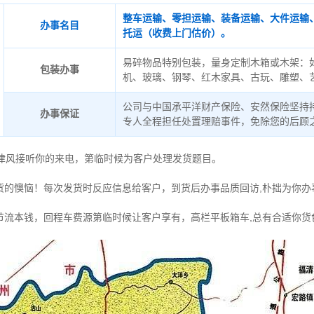
整车运输、零担运输、装备运输、大件运输
办事名目
托运（收费上门估价）。
易碎物品特别包装，量身定制木箱或木架：
包装办事
机、玻璃、钢琴、红木家具、古玩、雕塑、
公司与中国承平洋财产保险、安然保险坚持
办事保证
专人全程担任处置理赔事件，免除您的后顾
德律风接听你的来电，第临时候为客户处理发货题目。
货的懊恼！每次发货时反应信息给客户，到货后办事品质回访,朴拙为你办
节流本钱，回程车费源第临时候让客户享有，高栏平板箱车,总有合适你货