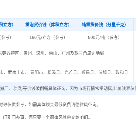
积立方）
重泡货价钱（体积立方）
纯重货价钱（分量千克）
（参考）
160元/立方（参考）
500元/吨（参考）
东莞各镇区、惠州、深圳、佛山、广州及珠三角周边地域
市、武夷山市、 建阳市、松溪县、光芒县、顺昌县、浦城县、政和县
、搬厂、杂货)等价钱破例需具体征询，因为市场行情常常动摇,此价钱表仅
与时效仅供参考，如需具体领会最低资费请德律风征询。
，门到门办事，您只要一个德律风其余交给咱们。