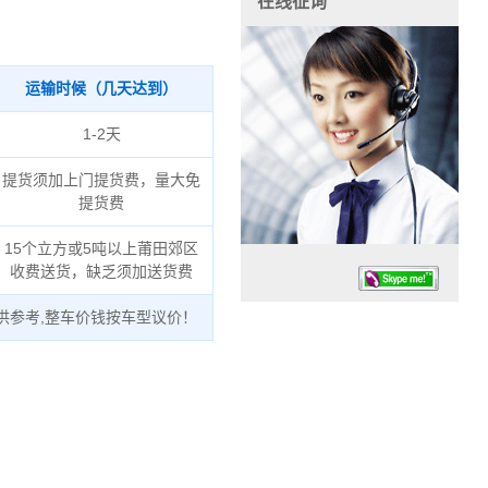
在线征询
运输时候（几天达到）
1-2天
提货须加上门提货费，量大免
提货费
15个立方或5吨以上莆田郊区
收费送货，缺乏须加送货费
供参考,整车价钱按车型议价！
任务时候：07:30 – – 23:30
停业德律风：13925830399