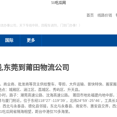
51吃瓜网
首页
线路价钱
物流办事公司，天下专线中转，回程车调剂，门到门办事！）
国际
更多
,东莞到莆田物流公司
、商业商、批发商等货主供给整车、零担、大件运输、普快特快、搬家搬
地点：城厢区、涵江区、荔城区、秀屿区、升天县。
9小时，路子：潮莞高速公路、沈海高速公路。 莆田市地处福建内地中部，
近，位于东经118°27`-119°39`，北纬24°59`-25°46`，工具长1
壤，西北与永泰县、德化县邻接，东北与永春县、南安市、惠安县交界，西
1吃瓜网省隔海相望，距台中港仅70多海里。