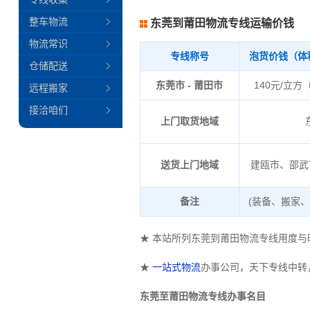
整车物流
东莞到莆田物流专线运输价钱
物流常识
专线称号
泡货价钱（体
仓储配送
东莞市 - 莆田市
140元/立方
远程搬家
接洽咱们
上门取货地域
送货上门地域
建瓯市、邵武
备注
(装备、搬家
★ 本站所列东莞到莆田物流专线用度
★
一站式物流
办事公司，天下专线中转
东莞至莆田物流专线办事名目