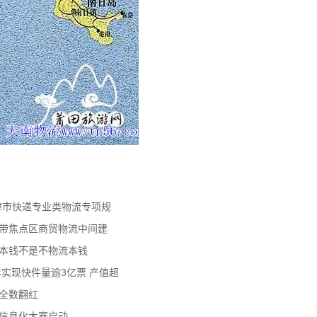
天津市快递专业类物流专项规
济带焦点区商贸物流中间建
流本钱不是不物流本钱
年实现快件量逾3亿票 产值超
数全数翻红
员信息化大赛启动