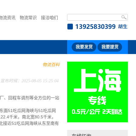
物流资讯
物流常识
接洽咱们
我要发货
我要提货
物流百科
宣布时候：2025-08-05 15:25:04
厂、回程车调剂等全方位的一站
东面51吃瓜网海峡与51吃瓜网
22.4千米，南北宽80.5千米，
北接近51吃瓜网海峡从东至南有