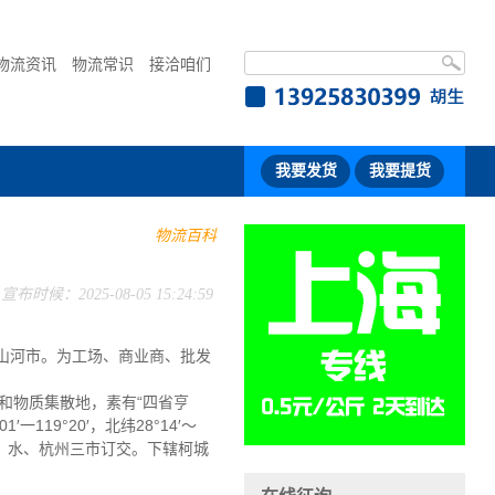
物流资讯
物流常识
接洽咱们
我要发货
我要提货
物流百科
宣布时候：2025-08-05 15:24:59
、山河市。为工场、商业商、批发
和物质集散地，素有“四省亨
9°20′，北纬28°14′～
丽，水、杭州三市订交。下辖柯城