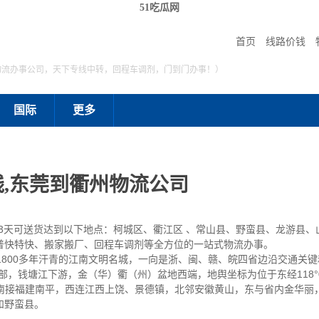
51吃瓜网
首页
线路价钱
物流办事公司，天下专线中转，回程车调剂，门到门办事！）
国际
更多
,东莞到衢州物流公司
至3天可送货达到以下地点：柯城区、衢江区 、常山县、野蛮县、龙游县
普快特快、搬家搬厂、回程车调剂等全方位的一站式物流办事。
800多年汗青的江南文明名城，一向是浙、闽、赣、皖四省边沿交通关键
钱塘江下游，金（华）衢（州）盆地西端，地舆坐标为位于东经118°01′一11
米。衢州南接福建南平，西连江西上饶、景德镇，北邻安徽黄山，东与省内金华
和野蛮县。