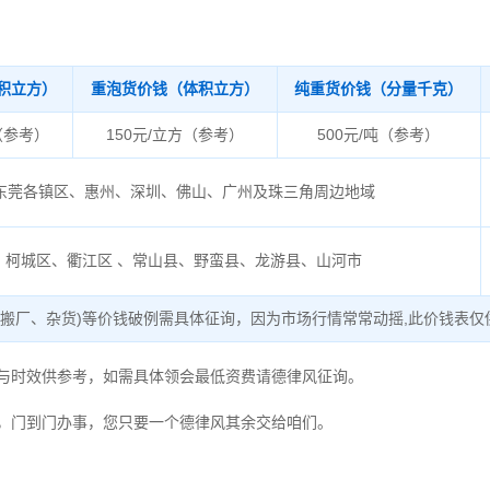
积立方）
重泡货价钱（体积立方）
纯重货价钱（分量千克）
（参考）
150元/立方（参考）
500元/吨（参考）
东莞各镇区、惠州、深圳、佛山、广州及珠三角周边地域
柯城区、衢江区 、常山县、野蛮县、龙游县、山河市
、搬厂、杂货)等价钱破例需具体征询，因为市场行情常常动摇,此价钱表仅
度与时效供参考，如需具体领会最低资费请德律风征询。
，门到门办事，您只要一个德律风其余交给咱们。