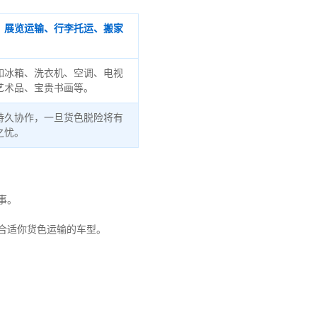
、展览运输、行李托运、搬家
如冰箱、洗衣机、空调、电视
艺术品、宝贵书画等。
持久协作，一旦货色脱险将有
之忧。
事。
合适你货色运输的车型。