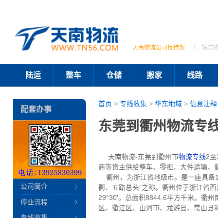
天南物流公司接待您
（一站式
陆运
整车
仓储
搬家
线路
首页
>
专线收集
>
华东地域
>
信息注释
配套办事
东莞到衢州物流专线
天南物流-东莞到衢州市
物流专线
2
商等货主供给整车、零担、大件运输、
衢州，为浙江省地级市。是一座具备1
公司简介
衢、五路总头”之称。衢州位于浙江省西部，
29°30′。总面积8844.6平方千
停业流程
区、衢江区、山河市、龙游县、常山县
专线收集