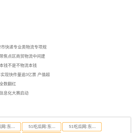
天津市快递专业类物流专项规
济带焦点区商贸物流中间建
流本钱不是不物流本钱
年实现快件量逾3亿票 产值超
数全数翻红
员信息化大赛启动
51吃瓜网:东莞到陕西省物流运输,东莞到陕西省物流公司
51吃瓜网:东莞到贵州省物流运输,东莞到贵州省物流公司
51吃瓜网:东莞到四川省物流专线,东莞到四川省物流公司