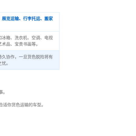
、展览运输、行李托运、搬家
如冰箱、洗衣机、空调、电视
艺术品、宝贵书画等。
持久协作，一旦货色脱险将有
之忧。
事。
合适你货色运输的车型。