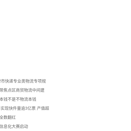
天津市快递专业类物流专项规
济带焦点区商贸物流中间建
流本钱不是不物流本钱
年实现快件量逾3亿票 产值超
数全数翻红
员信息化大赛启动