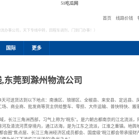
51吃瓜网
首页
线路价钱
物流办事公司，天下专线中转，回程车调剂，门到门办事！）
国际
更多
,东莞到滁州物流公司
至4天可送货达到以下地点：南谯区、琅琊区、全椒县、来安县、定远县、
工场、商业商、批发商等货主供给整车、零担、大件运输、普快特快、搬
，长江三角洲西部，习气上称为“皖东”。是六朝古都南京的江北流派，
及清流河贯穿境内，通江达海，是为江东之流派，江淮之重镇。地舆地域为北纬
州属“南京都会圈”焦点层、长江三角洲经济区成员都会、国度级“皖江都会带承接