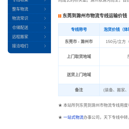
向成长的桥头堡。滁州依滁河而生，自古
整车物流
东莞到滁州市物流专线运输价钱
物流常识
仓储配送
专线称号
泡货价钱（体
远程搬家
东莞市 - 滁州市
150元/立方
接洽咱们
上门取货地域
送货上门地域
备注
(装备、搬家
★ 本站所列东莞到滁州市物流专线用
★
一站式物流
办事公司，天下专线中转