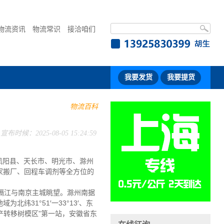
物流资讯
物流常识
接洽咱们
我要发货
我要提货
物流百科
宣布时候：2025-08-05 15:24:59
凤阳县、天长市、明光市、滁州
家搬厂、回程车调剂等全方位的
隔江与南京主城眺望。滁州南据
31°51′一33°13′、东
财产转移树模区”第一站，安徽省东