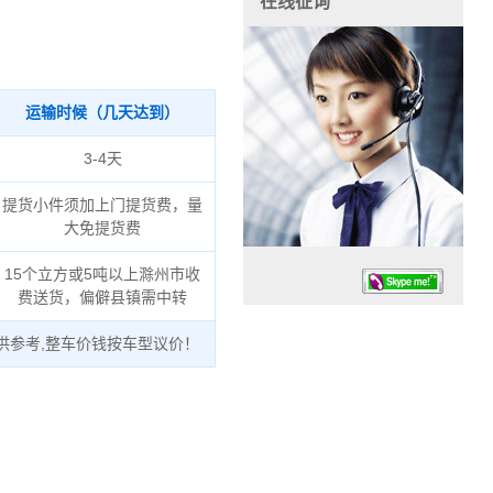
在线征询
运输时候（几天达到）
3-4天
提货小件须加上门提货费，量
大免提货费
15个立方或5吨以上滁州市收
费送货，偏僻县镇需中转
供参考,整车价钱按车型议价！
任务时候：07:30 – – 23:30
停业德律风：13925830399