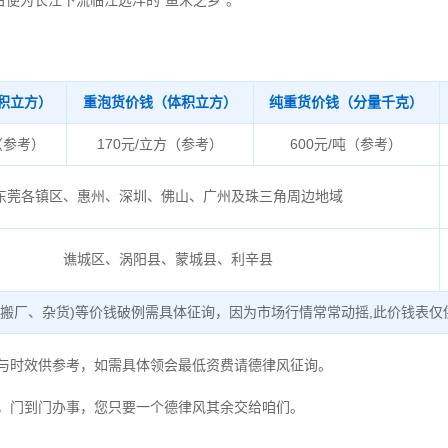
便为长江下流临江远洋的“鱼米之乡”。
积立方）
重泡货价钱（体积立方）
纯重货价钱（分量千克）
（参考）
170元/立方（参考）
600元/吨（参考）
东莞各镇区、惠州、深圳、佛山、广州及珠三角周边地域
谯城区、涡阳县、蒙城县、利辛县
、搬厂、杂货)等价钱破例需具体征询，因为市场行情常常动摇,此价钱表仅
度与时效供参考，如需具体领会最低资费请德律风征询。
，门到门办事，您只要一个德律风其余交给咱们。