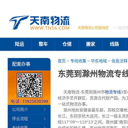
天南物流公司接待您
（一站式
陆运
整车
仓储
搬家
线路
首页
>
专线收集
>
华东地域
>
信息注释
配套办事
东莞到滁州物流专线
天南物流-东莞到滁州市
物流专线
3
经济手艺开辟区、苏滁古代财产园。为
一站式物流办事。
公司简介
滁州地处安徽省最东部，苏皖交壤地域
长江，东控京杭大运河，长江一级主流滁河
停业流程
经117°09′一119°13′之间。滁
专线收集