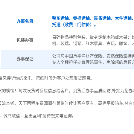
整车运输、零担运输、装备运输、大件运输
办事名目
托运（收费上门估价）。
易碎物品特别包装，量身定制木箱或木架：
包装办事
机、玻璃、钢琴、红木家具、古玩、雕塑、
公司与中国承平洋财产保险、安然保险坚持
办事保证
专人全程担任处置理赔事件，免除您的后顾
德律风接听你的来电，第临时候为客户处理发货题目。
货的懊恼！每次发货时反应信息给客户，到货后办事品质回访,朴拙为您办
节流本钱，天下回程车费源调剂第临时候让客户享有，高栏平板箱车,总有
时，诚笃取信，互惠互利”接待您来电征询。