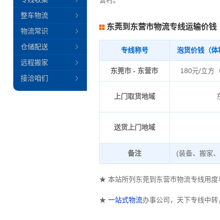
营村。
整车物流
东莞到东营市物流专线运输价钱
物流常识
仓储配送
专线称号
泡货价钱（体
远程搬家
东莞市 - 东营市
180元/立方
接洽咱们
上门取货地域
送货上门地域
备注
(装备、搬家
★ 本站所列东莞到东营市物流专线用
★
一站式物流
办事公司，天下专线中转