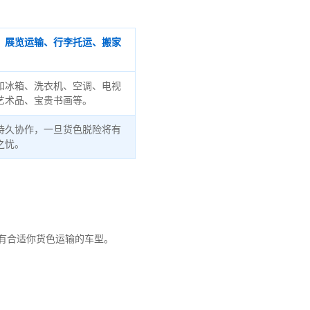
、展览运输、行李托运、搬家
如冰箱、洗衣机、空调、电视
艺术品、宝贵书画等。
持久协作，一旦货色脱险将有
之忧。
有合适你货色运输的车型。