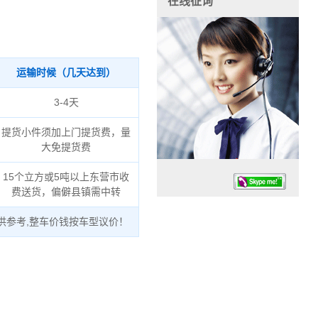
在线征询
运输时候（几天达到）
3-4天
提货小件须加上门提货费，量
大免提货费
15个立方或5吨以上东营市收
费送货，偏僻县镇需中转
供参考,整车价钱按车型议价！
任务时候：07:30 – – 23:30
停业德律风：13925830399