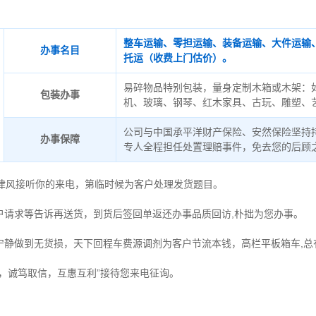
整车运输、零担运输、装备运输、大件运输
办事名目
托运（收费上门估价）。
易碎物品特别包装，量身定制木箱或木架：
包装办事
机、玻璃、钢琴、红木家具、古玩、雕塑、
公司与中国承平洋财产保险、安然保险坚持
办事保障
专人全程担任处置理赔事件，免去您的后顾
德律风接听你的来电，第临时候为客户处理发货题目。
户请求等告诉再送货，到货后签回单返还办事品质回访,朴拙为您办事。
宁静做到无货损，天下回程车费源调剂为客户节流本钱，高栏平板箱车,总
时，诚笃取信，互惠互利”接待您来电征询。