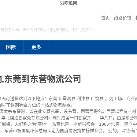
51吃瓜网
首页
线路价钱
物流办事公司，天下专线中转，回程车调剂，门到门办事！）
国际
更多
,东莞到东营物流公司
到4天可送货达到以下地点：东营市 垦利县 利津县 广饶县 。为工场、商
回程车调剂等全方位的一站式物流办事。
太宗东征时，曾在此安营扎寨，设东营、西营而得名。西营以西有一村
月，华北煤油勘察处在东营村四周打成第一口勘察井——华八井，由是东营
城镇，人们称之为“基地”。东营也是一座新兴都会。1965年3月，建立
3年，东营市被国度环保总局认定为国度情况掩护榜样都会。 别的，以“东