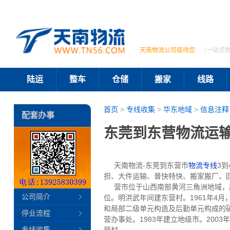
天南物流公司接待您
（一站式
陆运
整车
仓储
搬家
线路
首页
>
专线收集
>
华东地域
>
信息注释
配套办事
东莞到东营物流运输
天南物流-东莞到东营市
物流专线
3
担、大件运输、普快特快、搬家搬厂、
营市位于山西南部黄河三角洲地域，唐
公司简介
位。明洪武年间建东营村。1961年4
和局部二级单元构造及后勤单元构成的矿
停业流程
营办事处。1983年建立地级市。200
专线收集