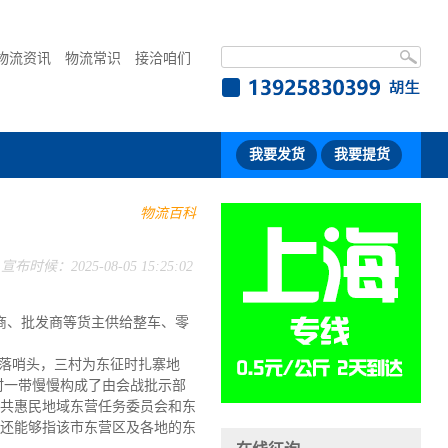
物流资讯
物流常识
接洽咱们
我要发货
我要提货
物流百科
宣布时候：2025-08-05 15:25:02
业商、批发商等货主供给整车、零
落哨头，三村为东征时扎寨地
村一带慢慢构成了由会战批示部
中共惠民地域东营任务委员会和东
营”还能够指该市东营区及各地的东