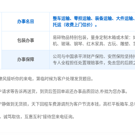
整车运输、零担运输、装备运输、大件运输
办事名目
托运（收费上门估价）。
易碎物品特别包装，量身定制木箱或木架：
包装办事
机、玻璃、钢琴、红木家具、古玩、雕塑、
公司与中国承平洋财产保险、安然保险坚持
办事保障
专人全程担任处置理赔事件，免去您的后顾
德律风接听你的来电，第临时候为客户处理发货题目。
户请求等告诉再送货，到货后签回单返还办事品质回访,朴拙为您办事。
宁静做到无货损，天下回程车费源调剂为客户节流本钱，高栏平板箱车,总
时，诚笃取信，互惠互利”接待您来电征询。