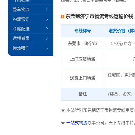
都会、山东省鲁南都会带中间都会。
整车物流
东莞到济宁市物流专线运输价钱
物流常识
仓储配送
专线称号
泡货价钱（体
远程搬家
东莞市 - 济宁市
170元/立方
接洽咱们
上门取货地域
任城区、兖州
送货上门地域
备注
(装备、搬家
★ 本站所列东莞到济宁市物流专线用
★
一站式物流
办事公司，天下专线中转