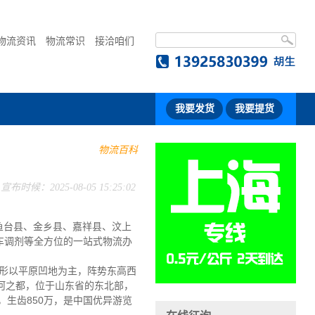
物流资讯
物流常识
接洽咱们
我要发货
我要提货
物流百科
宣布时候：2025-08-05 15:25:02
鱼台县、金乡县、嘉祥县、汶上
车调剂等全方位的一站式物流办
形以平原凹地为主，阵势东高西
运河之都，位于山东省的东北部，
千米，生齿850万，是中国优异游览