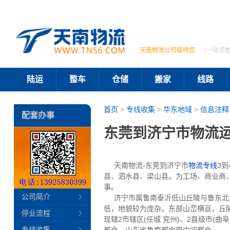
天南物流公司接待您
（一站式
陆运
整车
仓储
搬家
线路
首页
>
专线收集
>
华东地域
>
信息注释
配套办事
东莞到济宁市物流运
天南物流-东莞到济宁市
物流专线
3
县、泗水县、梁山县。为工场、商业商
事。
公司简介
济宁市属鲁南泰沂低山丘陵与鲁东北黄
低，地貌较为庞杂。东部山峦横亘，丘陵
停业流程
现辖2市辖区(任城 兖州)、2县级市(曲阜
专线收集