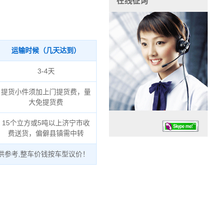
在线征询
运输时候（几天达到）
3-4天
提货小件须加上门提货费，量
大免提货费
15个立方或5吨以上济宁市收
费送货，偏僻县镇需中转
供参考,整车价钱按车型议价！
任务时候：07:30 – – 23:30
停业德律风：13925830399