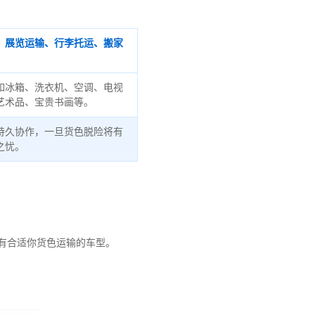
、展览运输、行李托运、搬家
如冰箱、洗衣机、空调、电视
艺术品、宝贵书画等。
持久协作，一旦货色脱险将有
之忧。
有合适你货色运输的车型。