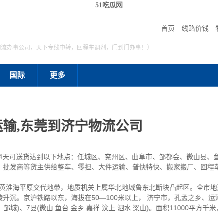
51吃瓜网
首页
线路价钱
物流办事公司，天下专线中转，回程车调剂，门到门办事！）
国际
更多
输,东莞到济宁物流公司
到4天可送货达到以下地点：任城区、兖州区、曲阜市、邹都会、微山县、
、批发商等货主供给整车、零担、大件运输、普快特快、搬家搬厂、回程
淮海平原交代地带，地质机关上属华北地域鲁东北断块凸起区。全市地
升沉。京沪铁路以东，海拔在50—100米以上， 济宁市，孔孟之乡、
 邹城)、7县(微山 鱼台 金乡 嘉祥 汶上 泗水 梁山)。面积11000平方