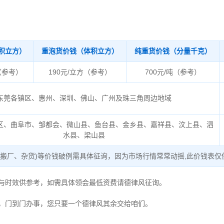
积立方）
重泡货价钱（体积立方）
纯重货价钱（分量千克）
（参考）
190元/立方（参考）
700元/吨（参考）
东莞各镇区、惠州、深圳、佛山、广州及珠三角周边地域
区、曲阜市、邹都会、微山县、鱼台县、金乡县、嘉祥县、汶上县、泗
水县、梁山县
、搬厂、杂货)等价钱破例需具体征询，因为市场行情常常动摇,此价钱表仅
度与时效供参考，如需具体领会最低资费请德律风征询。
，门到门办事，您只要一个德律风其余交给咱们。