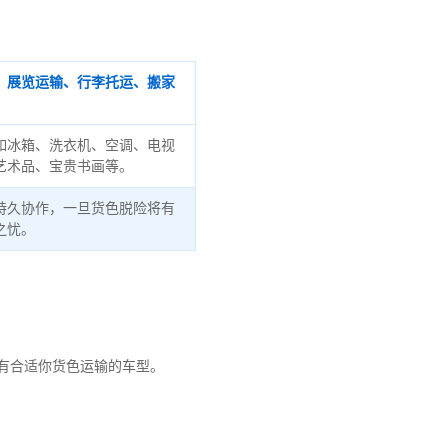
、展览运输、行李托运、搬家
如冰箱、洗衣机、空调、电视
艺术品、宝贵书画等。
持久协作，一旦货色脱险将有
之忧。
有合适你货色运输的车型。