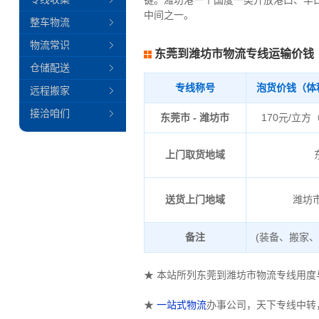
键。潍坊港一个国度一类开放港口、羊
中间之一。
整车物流
物流常识
东莞到潍坊市物流专线运输价钱
仓储配送
专线称号
泡货价钱（体
远程搬家
接洽咱们
东莞市 - 潍坊市
170元/立方
上门取货地域
送货上门地域
潍坊市
备注
(装备、搬家
★ 本站所列东莞到潍坊市物流专线用
★
一站式物流
办事公司，天下专线中转