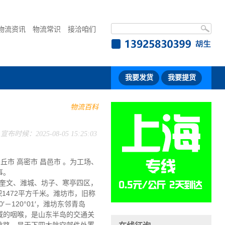
物流资讯
物流常识
接洽咱们
我要发货
我要提货
物流百科
宣布时候：2025-08-05 15:25:03
安丘市 高密市 昌邑市 。为工场、
事。
奎文、潍城、坊子、寒亭四区，
1472平方千米。潍坊市，旧称
′－120°01′，潍坊东邻青岛
域的咽喉，是山东半岛的交通关