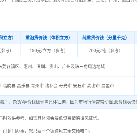
口港一个国度二类开放港口。潍坊机场已守旧北京、上海、广州、海口等
积立方）
重泡货价钱（体积立方）
纯重货价钱（分量千克）
（参考）
190元/立方（参考）
700元/吨（参考）
东莞各镇区、惠州、深圳、佛山、广州及珠三角周边地域
 临朐县 昌乐县 青州市 诸都会 寿光市 安丘市 高密市 昌邑市
、搬厂、杂货)等价钱破例需具体征询，因为市场行情常常动摇,此价钱表仅
度与时效供参考，如需具体领会最低资费请德律风征询。
，门到门办事，您只要一个德律风其余交给咱们。