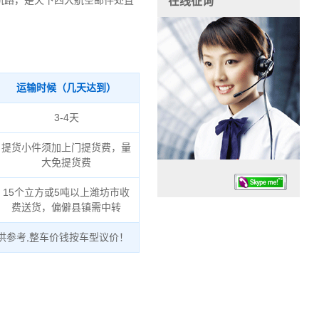
航路，是天下四大航空邮件处置
在线征询
运输时候（几天达到）
3-4天
提货小件须加上门提货费，量
大免提货费
15个立方或5吨以上潍坊市收
费送货，偏僻县镇需中转
供参考,整车价钱按车型议价！
任务时候：07:30 – – 23:30
停业德律风：13925830399