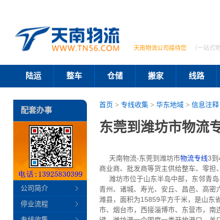
天南物流公司接待您
（一站式
陆运
整车
仓储
搬家
线路
首页
>
专线收集
>
华东地域
>
信息注释
配套办事
东莞到潍坊市物流专
天南物流-东莞到潍坊市
物流专线
3到
商业商、批发商等货主供给整车、零担
潍坊市位于山东半岛中部，东邻青岛、
公司简介
青州、诸城、寿光、安丘、昌邑、高密六
潍县，面积为15859平方千米，是山东省的
停业流程
市、烟台市，西接淄博市、东营市，南
专线收集