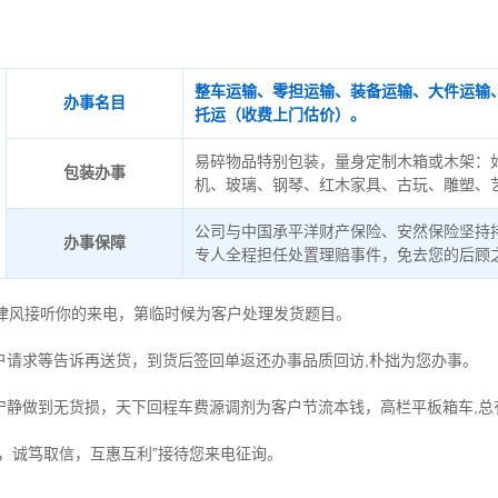
整车运输、零担运输、装备运输、大件运输
办事名目
托运（收费上门估价）。
易碎物品特别包装，量身定制木箱或木架：
包装办事
机、玻璃、钢琴、红木家具、古玩、雕塑、
公司与中国承平洋财产保险、安然保险坚持
办事保障
专人全程担任处置理赔事件，免去您的后顾
德律风接听你的来电，第临时候为客户处理发货题目。
户请求等告诉再送货，到货后签回单返还办事品质回访,朴拙为您办事。
宁静做到无货损，天下回程车费源调剂为客户节流本钱，高栏平板箱车,总
时，诚笃取信，互惠互利”接待您来电征询。