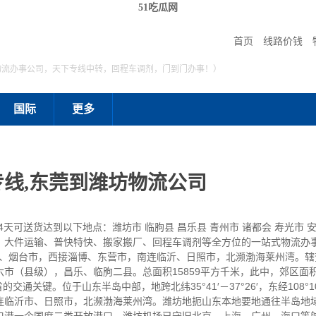
51吃瓜网
首页
线路价钱
物流办事公司，天下专线中转，回程车调剂，门到门办事！）
国际
更多
线,东莞到潍坊物流公司
4天可送货达到以下地点：潍坊市 临朐县 昌乐县 青州市 诸都会 寿光市 
、大件运输、普快特快、搬家搬厂、回程车调剂等全方位的一站式物流办
烟台市，西接淄博、东营市，南连临沂、日照市，北濒渤海莱州湾。辖
市（县级），昌乐、临朐二县。总面积15859平方千米，此中，郊区面积
交通关键。位于山东半岛中部，地跨北纬35°41′－37°26′，东经108°10
连临沂市、日照市，北濒渤海莱州湾。潍坊地扼山东本地要地通往半岛地