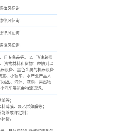
德律风征询
德律风征询
德律风征询
德律风征询
、日专备品等。 2、飞速总费
3、资物材料和货物：碰触到以
机器设备、黑色金属的机器设备
装置、小轿车、水产业产品人
机械品、汽体、液滴、易然物
、小汽车展览会物流货运。
运单等；
塑料薄膜、聚乙烯薄膜等；
俗能够或许定制；
添补物。