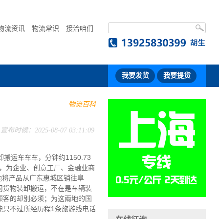
物流资讯
物流常识
接洽咱们
我要发货
我要提货
物流百科
宣布时候：2025-08-07 03:11:09
车车车，分钟约1150.73
事，为企业、创意工厂、金融业商
地将产品从广东惠城区销往阜
司货物装卸搬运，不在是车辆装
顾客的却别必须；为这兩地的国
能只不过所经历程1条旅游线电话