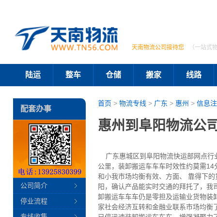
天南物流公司接待您
（一站式
陆运
整车
仓储
搬家
线路
首页
>
物流专线
>
广东
>
惠州
>
信息注
配套办事
惠州到阜阳物流公司
广东惠城区到阜阳物流快运部网点行业司
公里，装卸搬运车车车时效性约莫需14
和小我市场均衡有效、方面、 靠得下
公司简介
阳，确认产品能实时交通的拜托了，我
卸搬运车车车仍是零担及运输业货物装
停业流程
家社会经济互转和金融业联系市场均衡
专线收集