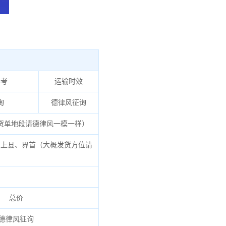
参考
运输时效
询
德律风征询
货单地段请德律风一模一样）
上县、界首（大概发货方位请
总价
德律风征询