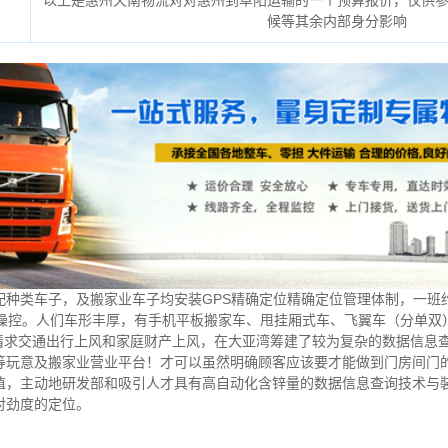
以上是惠州天南物流对对惠州到阜阳运输的一个预算报价，仅供
候等其余内部身分影响
种类车子，及搬家业车子均安装GPS精确定位精确定位管理体制，一班约11
析操控。人们车形丰厚，有手机平板搬家车、甩挂厢式车、飞翼车（分单双
x请求交通出行上风和家庭财产上风，在大亚湾筹建了较为复杂的数据信息
等玩意及搬家业营业平台！才可以虽然明确顾客应该要才能做到门房间门
植，主动地研发部和吸引人才具有高自动化含锌量的数据信息查询技术与
对劲度的定位。