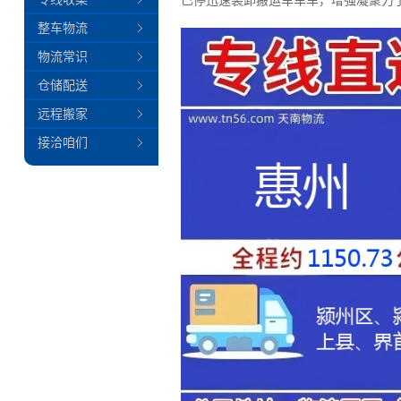
已停迅速装卸搬运车车车，增强凝聚力
整车物流
物流常识
仓储配送
远程搬家
接洽咱们