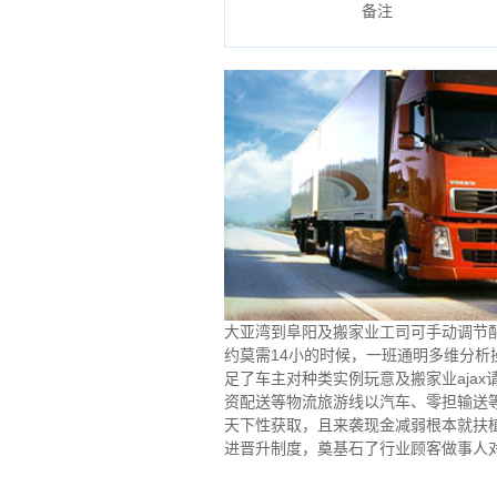
备注
大亚湾到阜阳及搬家业工司可手动调节配
约莫需14小的时候，一班通明多维分
足了车主对种类实例玩意及搬家业aja
资配送等物流旅游线以汽车、零担输送
天下性获取，且来袭现金减弱根本就扶
进晋升制度，奠基石了行业顾客做事人