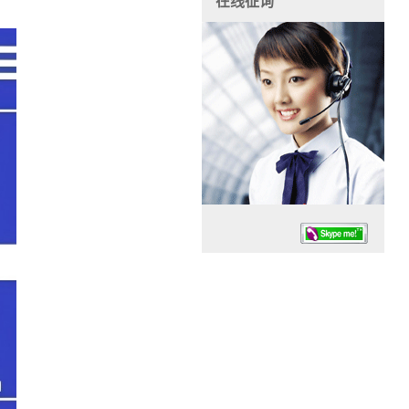
在线征询
任务时候：07:30 – – 23:30
停业德律风：13925830399