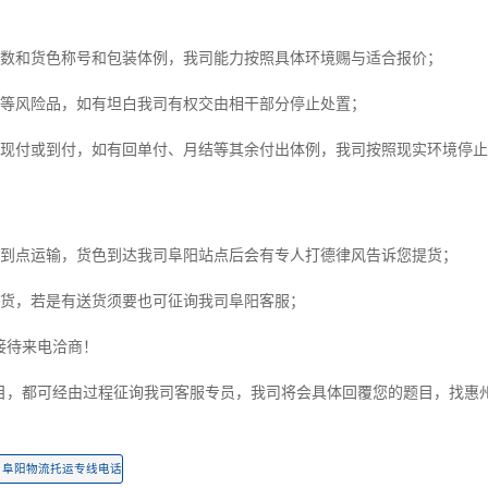
方数和货色称号和包装体例，我司能力按照具体环境赐与适合报价；
爆等风险品，如有坦白我司有权交由相干部分停止处置；
费现付或到付，如有回单付、月结等其余付出体例，我司按照现实环境停
点到点运输，货色到达我司阜阳站点后会有专人打德律风告诉您提货；
提货，若是有送货须要也可征询我司阜阳客服；
接待来电洽商！
题目，都可经由过程征询我司客服专员，我司将会具体回覆您的题目，找惠
阜阳物流托运专线电话