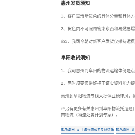
惠州发货须知
1、客户需清晰货色的具体分量和具体
2、货色内不可照顾管束东西和易燃易
👍3、我司今朝对新客户发货仅撑持运
阜阳收货须知
1、我司惠州到阜阳的物流运输体例是
2、届时须要您带好相干证实资料能力
惠州到阜阳物流专线大批停业德律风，
🌱另有更多有关惠州到阜阳物流托运
南物流（物流处置计划专家）。
#
#
51吃瓜网:
上海物流公司专线运输
51吃瓜网: