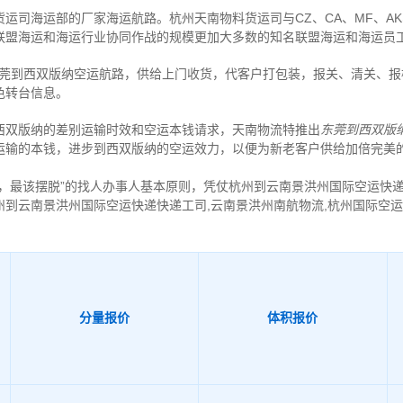
运司海运部的厂家海运航路。杭州天南物料货运司与CZ、CA、MF、AK
联盟海运和海运行业协同作战的规模更加大多数的知名联盟海运和海运员
东莞到西双版纳空运航路，供给上门收货，代客户打包装，报关、清关、
色转台信息。
西双版纳的差别运输时效和空运本钱请求，天南物流特推出
东莞到西双版
运输的本钱，进步到西双版纳的空运效力，以便为新老客户供给加倍完美
护，最该摆脱”的找人办事人基本原则，凭仗杭州到云南景洪州国际空运快
州到云南景洪州国际空运快递快递工司,云南景洪州南航物流,杭州国际空
分量报价
体积报价