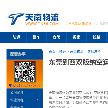
天南物流公司接待您
（一站式
陆运
整车
仓储
搬家
线路
首页
>
陆运
>
东莞物流
>
信息注释
配套办事
东莞到西双版纳空运
公司简介
天南物流作为专业的空运公司|空运货代
营，进一步晋升天南物流东莞至西双版
停业流程
与您实时相同，为您供给从东莞到西双
专线收集
空运运输效力。