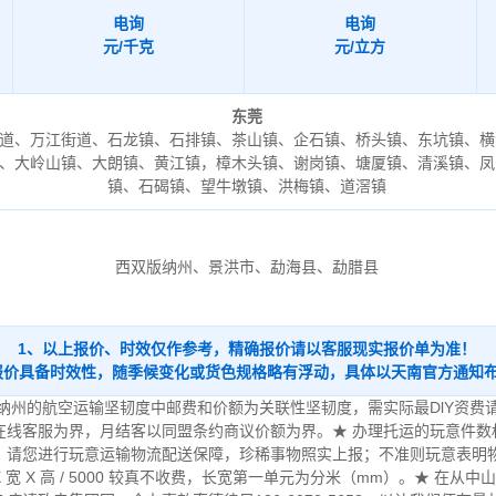
电询
电询
元/千克
元/立方
东莞
道、万江街道、石龙镇、石排镇、茶山镇、企石镇、桥头镇、东坑镇、横
、大岭山镇、大朗镇、黄江镇，樟木头镇、谢岗镇、塘厦镇、清溪镇、凤
镇、石碣镇、望牛墩镇、洪梅镇、道滘镇
西双版纳州、景洪市、勐海县、勐腊县
1、以上报价、时效仅作参考，精确报价请以客服现实报价单为准！
报价具备时效性，随季候变化或货色规格略有浮动，具体以天南官方通知
纳州的航空运输坚韧度中邮费和价额为关联性坚韧度，需实际最DlY资费
线客服为界，月结客以同盟条约商议价额为界。★ 办理托运的玩意件数权重
；请您进行玩意运输物流配送保障，珍稀事物照实上报；不准则玩意表明
 宽 X 高 / 5000 较真不收费，长宽第一单元为分米（mm）。★ 在