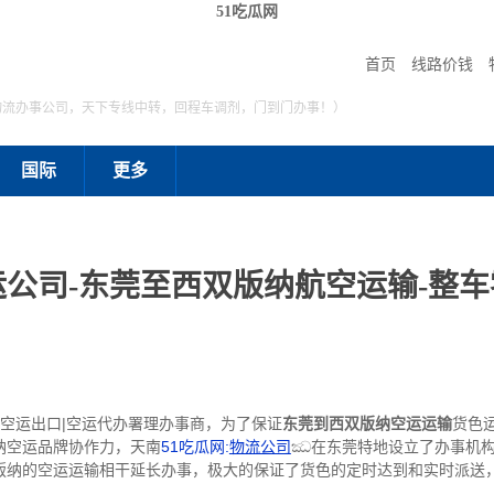
51吃瓜网
首页
线路价钱
物流办事公司，天下专线中转，回程车调剂，门到门办事！）
国际
更多
公司-东莞至西双版纳航空运输-整车
|空运出口|空运代办署理办事商，为了保证
东莞到西双版纳空运运输
货色
纳空运品牌协作力，天南
51吃瓜网:
物流公司
ඣ在东莞特地设立了办事机构
版纳的空运运输相干延长办事，极大的保证了货色的定时达到和实时派送