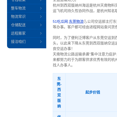
杭州到西双版纳州海运是杭州天南物料货
整车物流
运飞机司持久性协同作战，是杭州知名
物流常识
51吃瓜网:
东莞物流
🌜公司空运部主打
仓储配送
等办事。客户都可经由进程网站查问货
远程搬家
同时，为了便利泛博客户从东莞空运到
接洽咱们
头，以此来下降从东莞到西双版纳空运
良空运办事！
天南物流公路运输承袭“集中注意力庇
来都努力的于为顾客供求优秀有效的杭
找人办事人。
东
莞-
西
起步价钱
双
版
纳