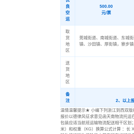
优
良
500.00
空
元/票
运
取
货
莞城街道、南城街道、东城街
地
镇、沙田镇、厚街镇，寮步镇
区
送
货
地
区
备
注
2、以上
温情温馨提示★ 小编下列浙江到西双版
报价以德律风征求意见函天南物流托运在
包装应适当航班运输物流配送相干区划
米）和权重（KG）换算公式计算 ：长 X