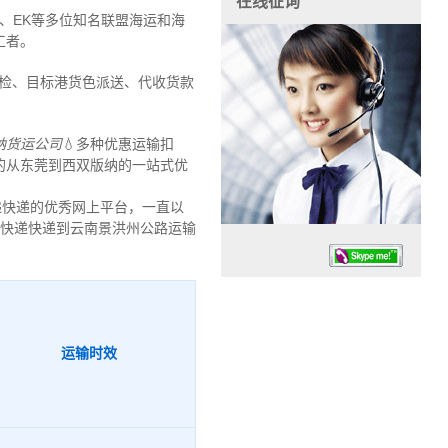
在线征询
、EK等多位知名联盟海运和海
工者。
报检、目标港货色派送、代收货款
纳货运公司
💧多种优惠运输扣
的从东莞到西双版纳的一站式优
递快递的优秀网上平台，一直以
运快递快递到云南景洪州公路运输
运输时效
任务时候：07:30 – – 23:30
停业德律风：13925830399