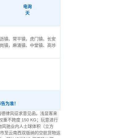
电询
天
沥镇、常平镇，虎门镇、长安
岗镇，麻涌镇、中堂镇、高埗
布告为准！
请德律风征求意见函。浅显客来
不跨度 150 KG；玩意进行
物风驰业内人士球体积（立方
从中山市至云南西双版纳的空航货物运