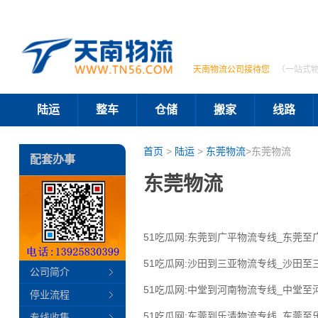
天南物流公司接待您
（一站式
陆运
整车
仓储
搬家
线路
首页
>
陆运
>
东莞物流
>东莞物流
配套办事
东莞物流
51吃瓜网:东莞到广平物流专线_东莞至
51吃瓜网:沙田到三亚物流专线_沙田至
公司简介
51吃瓜网:中堂到河南物流专线_中堂至
停业流程
51吃瓜网:东莞到乐清物流专线_东莞至
专线收集