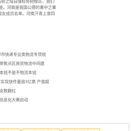
洛新之域自强标奇树模区、我们
都是。河南是我国公德的重中之重
盟友成员名单。河南汗青上曾四
天津市快递专业类物流专项规
济带焦点区商贸物流中间建
流本钱不是不物流本钱
年实现快件量逾3亿票 产值超
数全数翻红
员信息化大赛启动