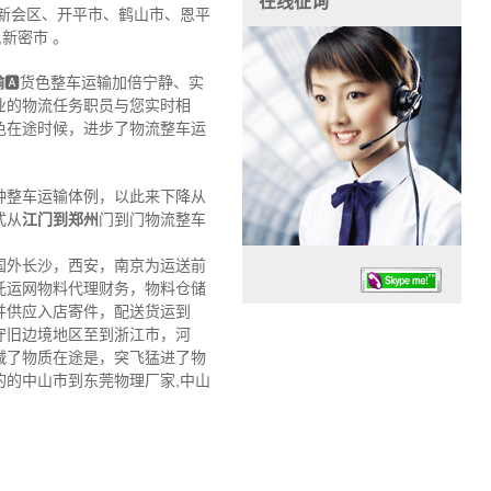
在线征询
、新会区、开平市、鹤山市、恩平
,新密市 。
输
🅰货色整车运输加倍宁静、实
业的物流任务职员与您实时相
色在途时候，进步了物流整车运
种整车运输体例，以此来下降从
式从
江门到郑州
门到门物流整车
国外长沙，西安，南京为运送前
托运网物料代理财务，物料仓储
并供应入店寄件，配送货运到
守旧边境地区至到浙江市，河
减了物质在途是，突飞猛进了物
的中山市到东莞物理厂家,中山
任务时候：07:30 – – 23:30
停业德律风：13925830399