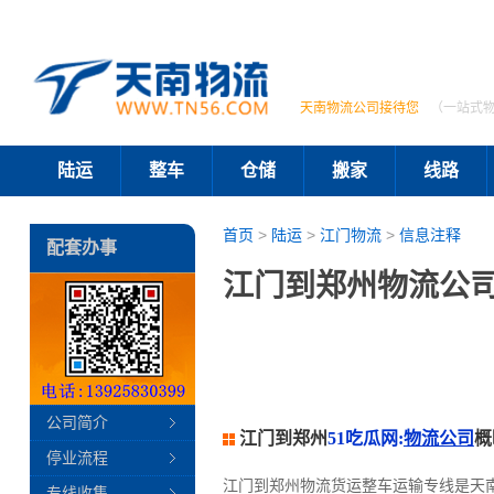
天南物流公司接待您
（一站式
陆运
整车
仓储
搬家
线路
首页
>
陆运
>
江门物流
>
信息注释
配套办事
江门到郑州物流公司
公司简介
江门到郑州
51吃瓜网:
物流公司
概
停业流程
江门到郑州物流货运整车运输专线是天
专线收集