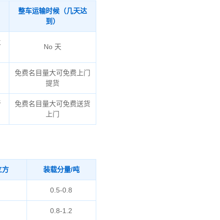
整车运输时候（几天达
到）
火
No 天
免费名目量大可免费上门
提货
新
免费名目量大可免费送货
上门
立方
装载分量/吨
0.5-0.8
0.8-1.2