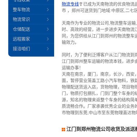
物流专线
🎐已成为天南物流的优良物
整车物流
市 ，郑州可送货到门地域:中原区,二七区
物流常识
天南作为专业的物流公司,物流整车运输
仓储配送
时、高效的经营，进一步进步天南物流
同，为您供给从江门到郑州的物流整车
远程搬家
输效力。
接洽咱们
同时，为了便利泛博客户从江门物流到
江门到郑州整车运输的物流本钱，进步
运输办事！
天南在南京，厦门，南京，长沙，西安
面，暂停营业笼盖工路小汽车物料，铁
物理配送货运入店，货物物理，项目物
门，物质打包捆扎，门到门整个车身的
源，知名的物理来返整个车身的结构简
质流畅合作。厂家承袭优秀企业的业务
市物理到东莞,中山市至东莞物理直达物
江门到郑州物流公司收货及派送