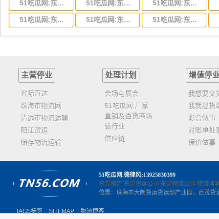
51吃瓜网:东莞到湖北省物流专线,东莞到湖北省物流公司
51吃瓜网:东莞到河南省物流专线,东莞到河南省物流公司
51吃瓜网:东莞到湖南省物流专线,东莞到湖南省物流公司
51吃瓜网:东莞到云南省物流运输,东莞到云南省物流公司
51吃瓜网:东莞到江西省物流专线,东莞到江西省物流公司
51吃瓜网:东莞到安徽省物流专线,东莞到安徽省物流公司
主营停业
处理计划
增值停
省际直达
会场与展会
我想要交
珠海市物流网
51吃瓜网:厂家
我就提货
直销及百货商场
清远市物流运输
彩盒做事
该行业
阳江货运
对账单处
供应链
储存物流运输
保价做事
51吃瓜网
.德律风:13925830399
东莞物流
东莞货运公司
东莞物流公司
物流博
位置：珠海市大朗货运货运部产业园，百茂货
TAGS标签
SITEMAP
物流博客