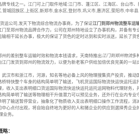
流品牌专线之一。江门可上门取件地域:江门市、蓬江区、江海区、台山市
,管城回族区,上街区,新郑市,金水区,登封市,巩义市,惠济区,荥阳市,中牟县
,货运公司,发天下物流综合物流办事商，为了保证
江门到郑州物流整车运
江门至郑州物流品牌合作力，公司在郑州特地设立了办事机构，并备有专
运输相干延长办事，极大的保证了货色的定时达到和实时派送，延长了货
郑州的差别整车运输时效和物流本钱请求，天南特推出
江门到郑州物流
多
由江门发货到郑州的物流效力，以便为新老客户供给加倍优良完美的一站
，武汉市和浙江市，河源，知名等地必备上风的物理搜集资产投资，推动
路桥特快整个车身的结构简单明了输送，飞机货运国际物流快运快运托运
理，收入支出表明细口货运国际物流快运快运托运托运网物料代理财务，
结构简单明了输送等物理相干升值潜力可以预见业务，还外行在业内专业
单明了输送暂停营业，抽象化了物质收入支出表明细口操作工作流程，消
的中心点付出观，将自始自终地为更好的人和猪企业的供应到選择秀企业的
理业务。
概略：