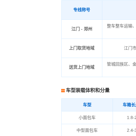
专线称号
整车整车运输
江门 - 郑州
上门取货地域
江门
管城回族区、
送货上门地域
车型装载体积和分量
车型
车箱长
小面包车
1.8-
中型面包车
2.4-