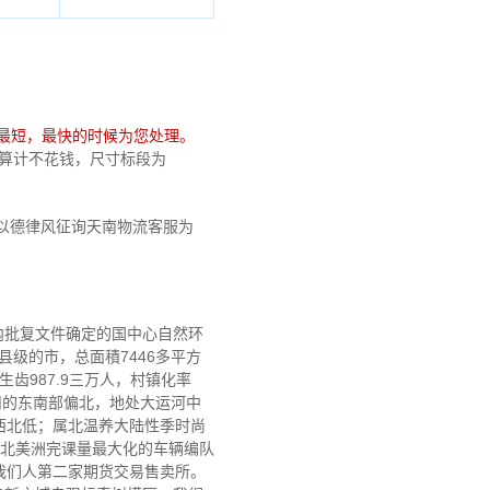
最短，最快的时候为您处理。
0 算计不花钱，尺寸标段为
以德律风征询天南物流客服为
国内批复文件确定的国中心自然环
县级的市，总面積7446多平方
生齿987.9三万人，村镇化率
贵州的东南部偏北，地处大运河中
西北低；属北温养大陆性季时尚
有北美洲完课量最大化的车辆编队
我们人第二家期货交易售卖所。