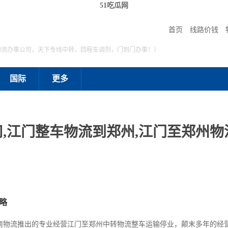
51吃瓜网
首页
线路价钱
物流办事公司，天下专线中转，回程车调剂，门到门办事！）
国际
更多
,江门整车物流到郑州,江门至郑州物流
略
南物流推出的专业经营江门至郑州中转物流整车运输停业，颠末多年的经