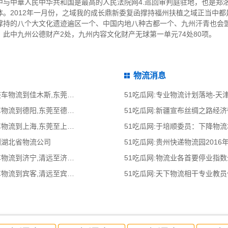
中与中華人民中华共和国是最高的人民法院网4.巡回审判庭驻地，也是郑
。2012年一月份，之域我的成长鼎新委复函撑持福州扶植之域正当中
撑持的八个大文化遗迹遍区一个、中国内地八种古都一个、九州汗青也会
此中九州公德财产2处，九州内容文化财产无球第一单元74处80项。
物流消息
51吃瓜网:东莞到佳木斯物流公司,东莞整车物流到佳木斯,东莞至佳木斯物流专线
51吃瓜网:专业物流计划落地-
51吃瓜网:东莞到德阳物流公司,东莞整车物流到德阳,东莞至德阳物流专线 - 天南
51吃瓜网:新疆宣布丝绸之路经
51吃瓜网:东莞到上海物流公司,东莞整车物流到上海,东莞至上海物流专线 - 天南
51吃瓜网:于培顺委员：下降物
到湖北省物流公司
51吃瓜网:贵州快递物流园2016
51吃瓜网:清远到济宁物流公司,清远整车物流到济宁,清远至济宁物流专线 - 天南
51吃瓜网:物流业各首要停业指
51吃瓜网:清远到宾客物流公司,清远整车物流到宾客,清远至宾客物流专线 - 天南
51吃瓜网:天下物流相干专业教