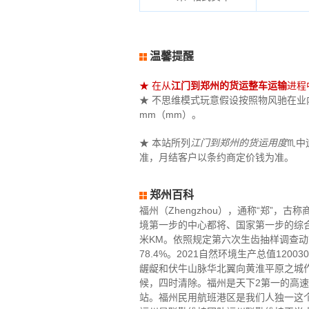
温馨提醒
★ 在从
江门到郑州的货运整车运输
进程
★ 不思维模式玩意假设按照物风驰在业内体
mm（mm）。
★ 本站所列
江门到郑州的货运用度
♏中
准，月结客户以条约商定价钱为准。
郑州百科
福州（Zhengzhou），通称“郑”
境第一步的中心都将、国家第一步的综合
米KM。依照规定第六次生齿抽样调查动态数
78.4%。2021自然环境生产总值1
龌龊和伏牛山脉华北翼向黄淮平原之城
候，四时清除。福州是天下2第一的高
站。福州民用航班港区是我们人独一这