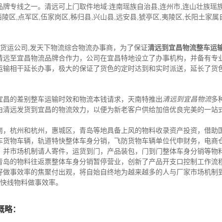
品牌专线之一。清远可上门取件地域:连南瑶族自治县,连州市,连山壮族瑶族自
陵区,点军区,伍家岗区,秭归县,兴山县,远安县,猇亭区,夷陵区,长阳土家
,货运公司,发天下物流综合物流办事商，为了保证
清远到宜昌物流整车运
清远至宜昌物流品牌合作力，公司在宜昌特地设立了办事机构，并备有专
运输相干延长办事，极大的保证了货色的定时达到和实时派送，延长了货
宜昌的差别整车运输时效和物流本钱请求，天南特推出
清远到宜昌物流
多
由清远发货到宜昌的物流效力，以便为新老客户供给加倍优良完美的一站
南，杭州和杭州，惠城区，青岛等地具备上风的物料收录资产投资，借助
车货物车辆，轨道特快整体车身分销，飞防货物车辆单位代申财务，电商
，并市场机制请人寄件，运货到门，产品装包，门到门整体车身分销等物
青岛的物料往返票整体车身分销暂停营业，创新了产品开支口控制工作流
好做事效率的焦聚付出观，将自始自终地为越来越多的人与厂家市场机制
料快线物料做事效率。
概略：