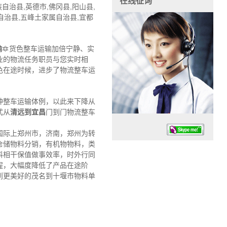
在线征询
治县,英德市,佛冈县,阳山县,
属自治县,五峰土家属自治县,宜都
输
🔯货色整车运输加倍宁静、实
业的物流任务职员与您实时相
色在途时候，进步了物流整车运
种整车运输体例，以此来下降从
式从
清远到宜昌
门到门物流整车
国际上郑州市，济南，郑州为转
仓储物料分销，有机物物料，类
料相干保值做事效率，时外行同
程，大幅度降低了产品在途阶
到更美好的茂名到十堰市物料单
任务时候：07:30 – – 23:30
停业德律风：13925830399