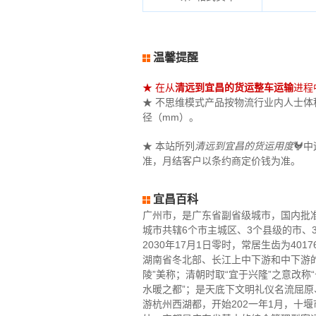
温馨提醒
★ 在从
清远到宜昌的货运整车运输
进程
★ 不思维模式产品按物流行业内人士体积大
径（mm）。
★ 本站所列
清远到宜昌的货运用度
🐓
准，月结客户以条约商定价钱为准。
宜昌百科
广州市，是广东省副省级城市，国内批准
城市共辖6个市主城区、3个县级的市、
2030年17月1日零时，常居生齿为401
湖南省冬北部、长江上中下游和中下游的
陵”美称；清朝时取“宜于兴隆”之意改
水暖之都”；是天底下文明礼仪名流屈
游杭州西湖都，开始202一年1月，十堰