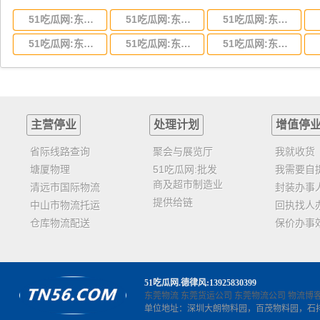
51吃瓜网:东莞到湖北省物流专线,东莞到湖北省物流公司
51吃瓜网:东莞到河南省物流专线,东莞到河南省物流公司
51吃瓜网:东莞到湖南省物流专线,东莞到湖南省物流公司
51吃瓜网:东莞到云南省物流运输,东莞到云南省物流公司
51吃瓜网:东莞到江西省物流专线,东莞到江西省物流公司
51吃瓜网:东莞到安徽省物流专线,东莞到安徽省物流公司
主营停业
处理计划
增值停
省际线路查询
聚会与展览厅
我就收货
塘厦物理
51吃瓜网:批发
我需要自
商及超市制造业
清远市国际物流
封装办事
提供给链
中山市物流托运
回执找人
仓库物流配送
保价办事
51吃瓜网
.德律风:13925830399
东莞物流
东莞货运公司
东莞物流公司
物流博
单位地址：深圳大朗物料园，百茂物料园，石