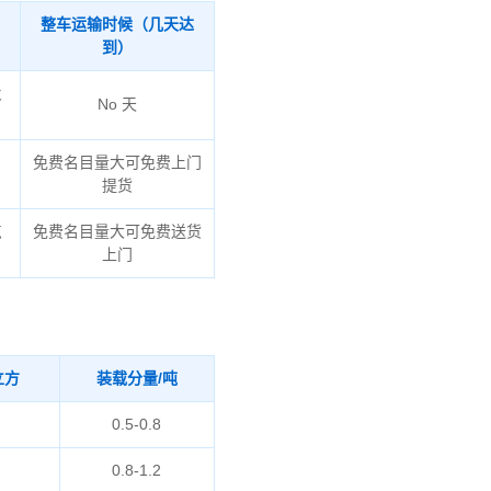
整车运输时候（几天达
到）
火
No 天
免费名目量大可免费上门
提货
点
免费名目量大可免费送货
上门
立方
装载分量/吨
0.5-0.8
0.8-1.2