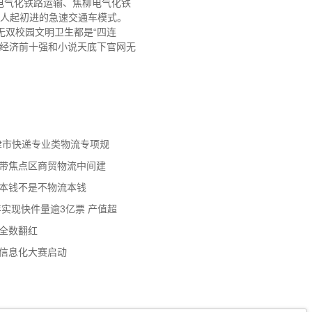
电气化铁路运输、焦柳电气化铁
匠人起初进的急速交通车模式。
无双校园文明卫生都是“四连
家经济前十强和小说天底下官网无
天津市快递专业类物流专项规
济带焦点区商贸物流中间建
流本钱不是不物流本钱
年实现快件量逾3亿票 产值超
数全数翻红
员信息化大赛启动