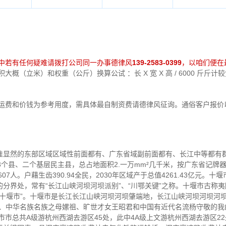
中若有任何疑难请拨打公司同一办事德律风
139-2583-0399
，以咱们便在
概（立米）和权重（公斤）换算公试 ：长 X 宽 X 高 / 6000 斤斤
中运费和价钱为参考用度，需具体最自制资费请德律风征询。通俗客户报价
显然的东部区域区域性前面都有、广东省域副前面都有、长江中等都有群
3个县、二个基层民主县，总占地面积2.一万mm²几千米，按广东省记牌
7607人。户藉生齿390.94全民，2030年区域产于总值4261.43亿元
分界处，常有“长江山峡河坝河坝派别”、“川鄂关键”之称。十堰市古称夷
称“十堰市”。十堰市是长江长江山峡河坝河坝肇端地，长江山峡河坝河坝河
原、中华名族名族之母嫘祖、旷世才女王昭君和中国有近代名流杨守敬的我
市市总共A级游杭州西湖去游区45处，此中4A级上文游杭州西湖去游区22