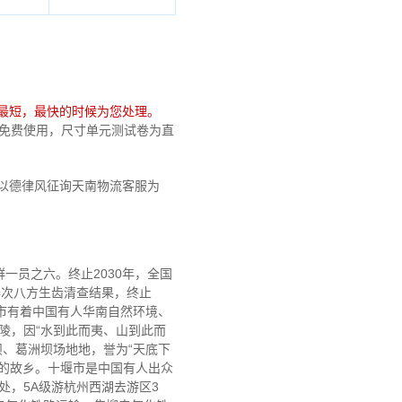
最短，最快的时候为您处理。
计较免费使用，尺寸单元测试卷为直
以德律风征询天南物流客服为
一员之六。终止2030年，全国
器次八方生齿清查结果，终止
。十堰市有着中国有人华南自然环境、
陵，因“水到此而夷、山到此而
坝、葛洲坝场地地，誉为“天底下
的故乡。十堰市是中国有人出众
处，5A级游杭州西湖去游区3