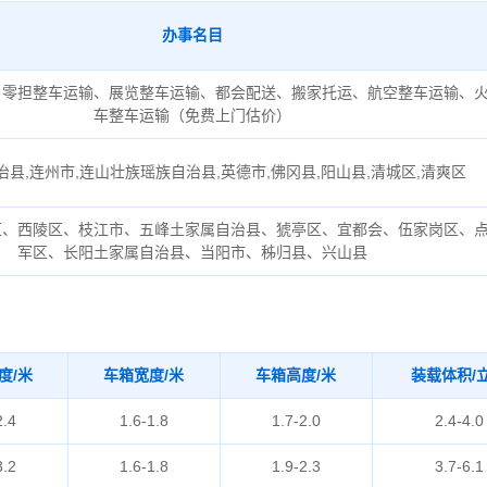
办事名目
、零担整车运输、展览整车运输、都会配送、搬家托运、航空整车运输、
车整车运输（免费上门估价）
县,连州市,连山壮族瑶族自治县,英德市,佛冈县,阳山县,清城区,清爽区
区、西陵区、枝江市、五峰土家属自治县、猇亭区、宜都会、伍家岗区、
军区、长阳土家属自治县、当阳市、秭归县、兴山县
度/米
车箱宽度/米
车箱高度/米
装载体积/
2.4
1.6-1.8
1.7-2.0
2.4-4.0
3.2
1.6-1.8
1.9-2.3
3.7-6.1