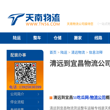
天南物流公司接待您
（一站式
陆运
整车
仓储
搬家
线路
首页
>
陆运
>
清远物流
>
信息注释
配套办事
清远到宜昌物流公司
公司简介
清远到宜昌
51吃瓜网:
物流公司
概
停业流程
清远到宜昌物流货运整车运输专线是天
专线收集