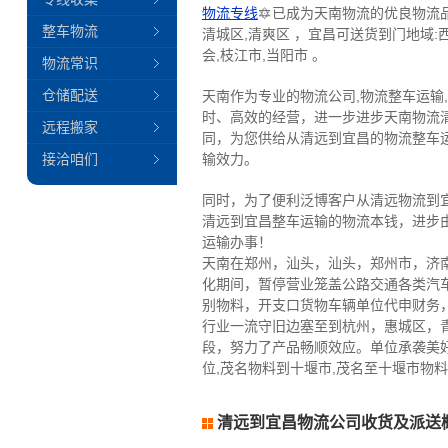
物流专线
🔯已成为天南物流的优良物流
整车物流
清城区,清爽区 ，宜昌可送货到门地域:西
会,枝江市,当阳市 。
物流常识
仓储配送
天南作为专业的物流公司,物流整车运输
时、高效的经营，进一步进步天南物流
远程搬家
同，为您供给从清远到宜昌的物流整车
接洽咱们
输效力。
同时，为了便利泛博客户从清远物流到
清远到宜昌整车运输的物流本钱，进步
运输办事！
天南在郑州，汕头，汕头，郑州市，济
化期间，暂停营业笼盖公路交通各类汽
别物料，开支口货物车辆单位代申财务
行业一流守旧边塞至到杭州，惠城区，
段，努力了产品畅顺效应。单位承袭美
位,茂名物料到十堰市,茂名至十堰市物
清远到宜昌物流公司收货及派送