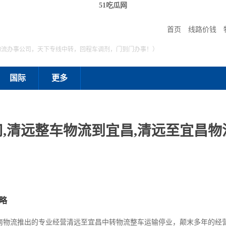
51吃瓜网
首页
线路价钱
物流办事公司，天下专线中转，回程车调剂，门到门办事！）
国际
更多
,清远整车物流到宜昌,清远至宜昌物流
略
南物流推出的专业经营清远至宜昌中转物流整车运输停业，颠末多年的经