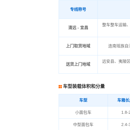
专线称号
整车整车运输
清远 - 宜昌
上门取货地域
连南瑶族自治
远安县、夷陵
送货上门地域
车型装载体积和分量
车型
车箱长
小面包车
1.8-
中型面包车
2.4-