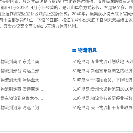
运关键因素，具汉宜高速路收费站电气化铁路运输桥、汉宜高速路收费站
宜都BRT于2010年4月守旧经营的，是江山单条方式较长、客运站至多、
静商业运作實驗区宜都区域真正授牌仪式。2040年，襄樊获小说天底下官网
双前十强都是第51位，下设的宜都、枝江荣登小说天底下官网无双县级国
日，襄樊市议案全面实施2.5天活力休假轨制。
物流消息
51吃瓜网:东莞到南平物流公司,东莞整车物流到南平,东莞至南平物流专线 - 天南
51吃瓜网:专业物流计划落地-
51吃瓜网:清远到邢台物流公司,清远整车物流到邢台,清远至邢台物流专线 - 天南
51吃瓜网:新疆宣布丝绸之路经
51吃瓜网:清远到沧州物流公司,清远整车物流到沧州,清远至沧州物流专线 - 天南
51吃瓜网:于培顺委员：下降物
51吃瓜网:清远到定西物流公司,清远整车物流到定西,清远至定西物流专线 - 天南
51吃瓜网:贵州快递物流园2016
51吃瓜网:清远到乌鲁木齐物流公司,清远整车物流到乌鲁木齐,清远至乌鲁木齐物流
51吃瓜网:物流业各首要停业指
51吃瓜网:清远到河源物流公司,清远整车物流到河源,清远至河源物流专线 - 天南
51吃瓜网:天下物流相干专业教