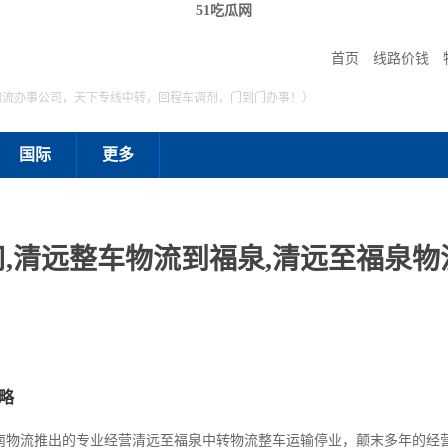
51吃瓜网
首页
线路价钱
物流办事公司，天下专线中转，回程车调剂，门到门办事！）
国际
更多
,清远整车物流到福泉,清远至福泉物流
略
南物流推出的专业经营清远至福泉中转物流整车运输停业，颠末多年的经