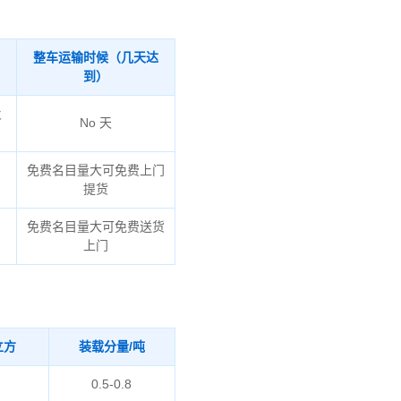
整车运输时候（几天达
到）
火
No 天
免费名目量大可免费上门
提货
免费名目量大可免费送货
上门
立方
装载分量/吨
0.5-0.8