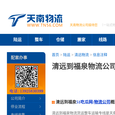
天南物流公司接待您
（一站式
陆运
整车
仓储
搬家
线路
首页
>
陆运
>
清远物流
>
信息注释
配套办事
清远到福泉物流公司
公司简介
清远到福泉
51吃瓜网:
物流公司
概
停业流程
清远到福泉物流货运整车运输专线是天
专线收集