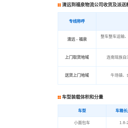
清远到福泉物流公司收货及派送
专线称呼
整车整车运输
清远 - 福泉
上门取货地域
连南瑶族自治
送货上门地域
牛场镇、
车型装载体积和分量
车型
车箱长
小面包车
1.8-