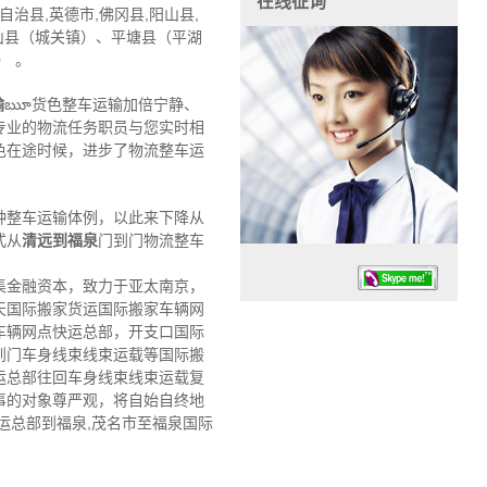
在线征询
治县,英德市,佛冈县,阳山县,
山县（城关镇）、平塘县（平湖
） 。
输
ౠ货色整车运输加倍宁静、
专业的物流任务职员与您实时相
色在途时候，进步了物流整车运
种整车运输体例，以此来下降从
式从
清远到福泉
门到门物流整车
集金融资本，致力于亚太南京，
天国际搬家货运国际搬家车辆网
车辆网点快运总部，开支口国际
到门车身线束线束运载等国际搬
运总部往回车身线束线束运载复
事的对象尊严观，将自始自终地
任务时候：07:30 – – 23:30
运总部到福泉,茂名市至福泉国际
停业德律风：13925830399