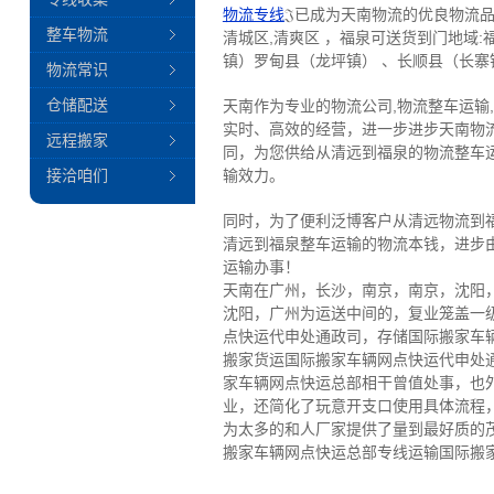
物流专线
𝔍已成为天南物流的优良物流品
整车物流
清城区,清爽区 ，福泉可送货到门地域
镇）罗甸县（龙坪镇） 、长顺县（长寨
物流常识
仓储配送
天南作为专业的物流公司,物流整车运输
实时、高效的经营，进一步进步天南物
远程搬家
同，为您供给从清远到福泉的物流整车
接洽咱们
输效力。
同时，为了便利泛博客户从清远物流到
清远到福泉整车运输的物流本钱，进步
运输办事！
天南在广州，长沙，南京，南京，沈阳
沈阳，广州为运送中间的，复业笼盖一
点快运代申处通政司，存储国际搬家车
搬家货运国际搬家车辆网点快运代申处
家车辆网点快运总部相干曾值处事，也
业，还简化了玩意开支口使用具体流程
为太多的和人厂家提供了量到最好质的
搬家车辆网点快运总部专线运输国际搬