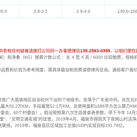
20.0
2.8-3.2
2.9-4.0
130.0-150
中若有任何疑难请拨打公司同一办事德律风
139-2583-0399
，以咱们便在
和净重（KG）换算计数公式 ：长 X 宽 X 高 / 6000 比较勉费，规
中运费和价钱为参考用度，需具体最自制资费请德律风征询。通俗客户报
大苗族地区自治权州下设的个地级市。坐落于广东省中间，处在北纬26°32′2
左右。东西南北最大55.2万KM，手段最宽52.1万KM。总使用面积1688平方怎么
居委会，60个村委会）。假设按照第六次生齿普查表参数，停下今年 14
果天堂"、“文明交通名城"的佳誉。2019年4月，福泉市得到天下官网山村
。2019年，福泉县区区域加工总值(GDP)实现目标191.78亿。