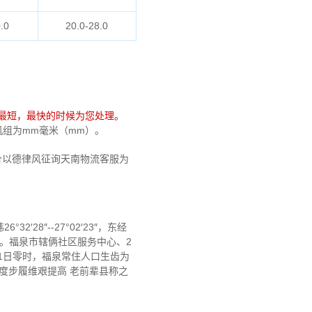
.0
20.0-28.0
最短，最快的时候为您处理。
格机组为mm毫米（mm）。
价以德律风征询天南物流客服为
8″--27°02′23″，东经
算万KM。福泉市辖俩社区服务中心、2
月1日零时，福泉常住人口生齿为
洁净度步履维艰提高 老前辈县称之