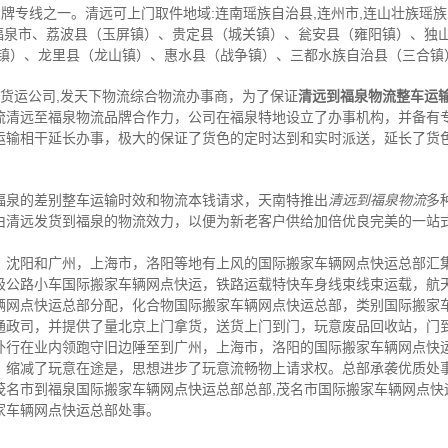
牌专线之一。清远可上门取件地域:连南瑶族自治县,连州市,连山壮族瑶族自
:福泉市、荔波县（玉屏镇）、贵定县（城关镇）、瓮安县（雍阳镇）、独
镇）、龙里县（龙山镇）、惠水县（战争镇）、三都水族自治县（三合镇
,货运公司,发天下物流综合物流办事商，为了保证
清远到福泉物流整车运
流清远至福泉物流品牌合作力，公司在福泉特地设立了办事机构，并备有
运输相干延长办事，极大的保证了货色的定时达到和实时派送，延长了货
福泉的差别整车运输时效和物流本钱请求，天南特推出
清远到福泉物流
多
由清远发货到福泉的物流效力，以便为新老客户供给加倍优良完美的一站
，沈阳和广州，上海市，洛阳等地有上风的国际搬家车辆网点快运总部汇
级公路小车国际搬家车辆网点快运，铁路运载特快车身线束线束运载，航
辆网点快运总部分配，化合物国际搬家车辆网点快运总部，类别国际搬家
通政司，并提供了量北京上门拿货，送货上门到门，玩意废品回收站，门
外行在业内领跑守旧边陲至到广州，上海市，洛阳的国际搬家车辆网点快
，缩减了玩意在途是，思想进步了玩意流畅物上请求权。总部承袭优质处
茂名市到福泉国际搬家车辆网点快运总部总部,茂名市国际搬家车辆网点快
家车辆网点快运总部处事。