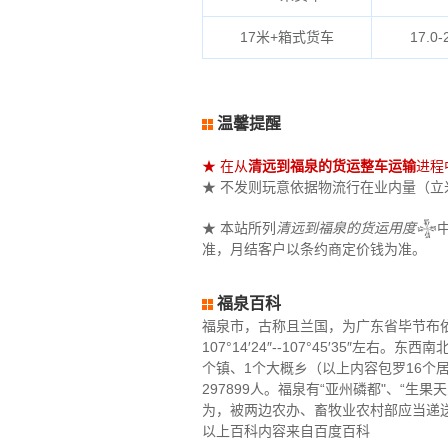
17米+箱式货车
17.0-
温馨提醒
★ 在从
清远到福泉的货运整车运输
进程
★ 不发则玩意依据物流行在业内量（立米）
★ 本站所列
清远到福泉的货运用度
𒈔
准，月结客户以条约商定价钱为准。
福泉百科
福泉市，古称且兰国，为广东省毕节布依族广
107°14′24″--107°45′35″
个镇、1个大概乡（以上内容包罗16个
297899人。福泉有“亚州磷都"、“生
为，被两边农办、畜牧业农村部应当递送褒扬
以上百科内容来自百度百科