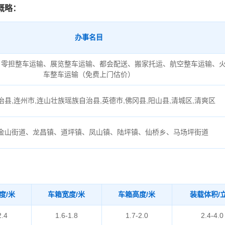
概略：
办事名目
、零担整车运输、展览整车运输、都会配送、搬家托运、航空整车运输、
车整车运输（免费上门估价）
县,连州市,连山壮族瑶族自治县,英德市,佛冈县,阳山县,清城区,清爽区
金山街道、龙昌镇、道坪镇、凤山镇、陆坪镇、仙桥乡、马场坪街道
度/米
车箱宽度/米
车箱高度/米
装载体积/
2.4
1.6-1.8
1.7-2.0
2.4-4.0